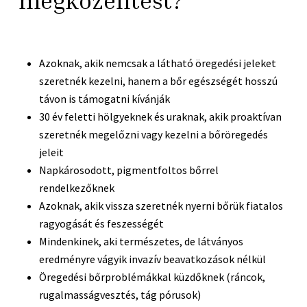
megközelítést?
Azoknak, akik nemcsak a látható öregedési jeleket
szeretnék kezelni, hanem a bőr egészségét hosszú
távon is támogatni kívánják
30 év feletti hölgyeknek és uraknak, akik proaktívan
szeretnék megelőzni vagy kezelni a bőröregedés
jeleit
Napkárosodott, pigmentfoltos bőrrel
rendelkezőknek
Azoknak, akik vissza szeretnék nyerni bőrük fiatalos
ragyogását és feszességét
Mindenkinek, aki természetes, de látványos
eredményre vágyik invazív beavatkozások nélkül
Öregedési bőrproblémákkal küzdőknek (ráncok,
rugalmasságvesztés, tág pórusok)