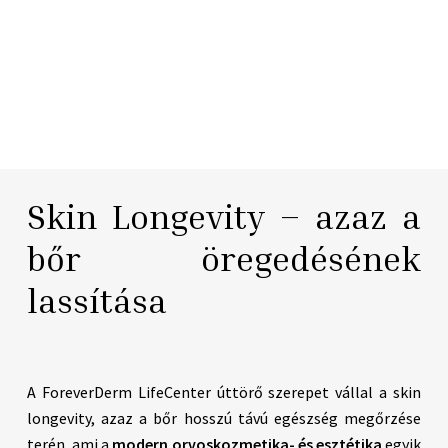
Skin Longevity – azaz a
bőr öregedésének
lassítása
A ForeverDerm LifeCenter úttörő szerepet vállal a skin
longevity, azaz a bőr hosszú távú egészség megőrzése
terén, ami a
modern orvoskozmetika- és esztétika
egyik