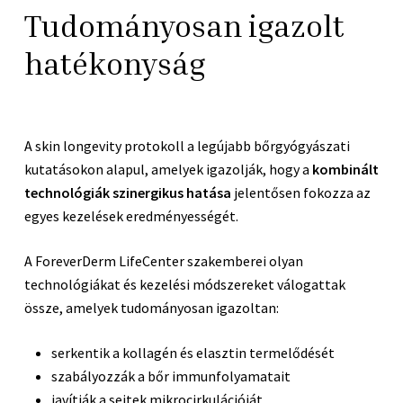
Tudományosan igazolt
hatékonyság
A skin longevity protokoll a legújabb bőrgyógyászati
kutatásokon alapul, amelyek igazolják, hogy a
kombinált
technológiák szinergikus hatása
jelentősen fokozza az
egyes kezelések eredményességét.
A ForeverDerm LifeCenter szakemberei olyan
technológiákat és kezelési módszereket válogattak
össze, amelyek tudományosan igazoltan:
serkentik a kollagén és elasztin termelődését
szabályozzák a bőr immunfolyamatait
javítják a sejtek mikrocirkulációját