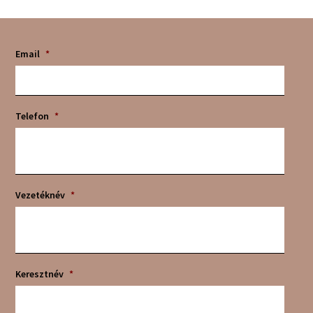
Email
*
Telefon
*
Vezetéknév
*
Keresztnév
*