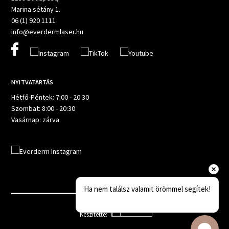
Marina sétány 1.
06 (1) 920 1111
info@everdermlaser.hu
NYITVATARTÁS
Hétfő-Péntek: 7:00 - 20:30
Szombat: 8:00 - 20:30
Vasárnap: zárva
Ha nem találsz valamit örömmel segítek!
Készítette: