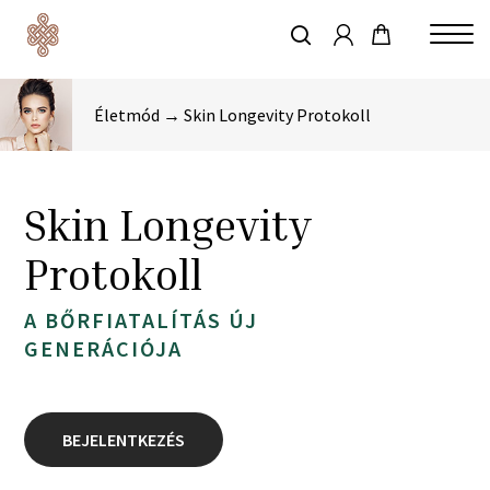
account
Skip
to
keresés
Close
main
Menu
content
Életmód → Skin Longevity Protokoll
Skin Longevity
Protokoll
A BŐRFIATALÍTÁS ÚJ
GENERÁCIÓJA
BEJELENTKEZÉS