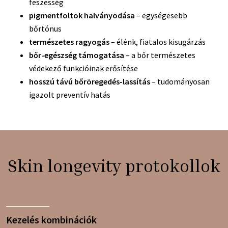
feszesség
pigmentfoltok halványodása
– egységesebb
bőrtónus
természetes ragyogás
– élénk, fiatalos kisugárzás
bőr-egészség támogatása
– a bőr természetes
védekező funkcióinak erősítése
hosszú távú bőröregedés-lassítás
– tudományosan
igazolt preventív hatás
Skin longevity protokollok
Kezelés kombinációk