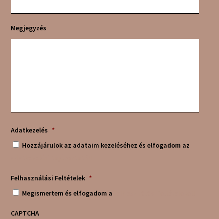
Megjegyzés
Adatkezelés
*
Hozzájárulok az adataim kezeléséhez és elfogadom az
adatkezelési tájékoztatót!
Felhasználási Feltételek
*
Megismertem és elfogadom a
felhasználási feltételeket!
CAPTCHA