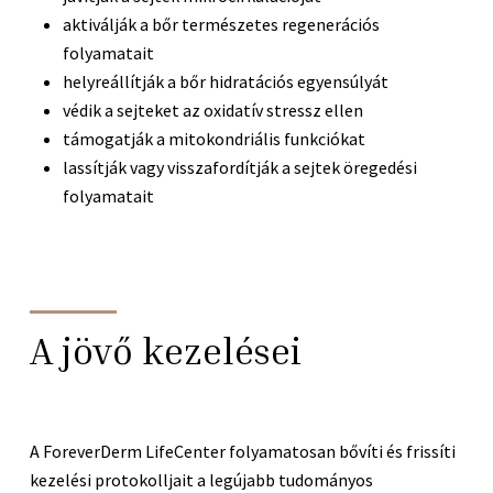
aktiválják a bőr természetes regenerációs
folyamatait
helyreállítják a bőr hidratációs egyensúlyát
védik a sejteket az oxidatív stressz ellen
támogatják a mitokondriális funkciókat
lassítják vagy visszafordítják a sejtek öregedési
folyamatait
A jövő kezelései
A ForeverDerm LifeCenter folyamatosan bővíti és frissíti
kezelési protokolljait a legújabb tudományos