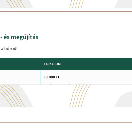
- és megújítás
 a bőröd!
1 ALKALOM
39.000 Ft