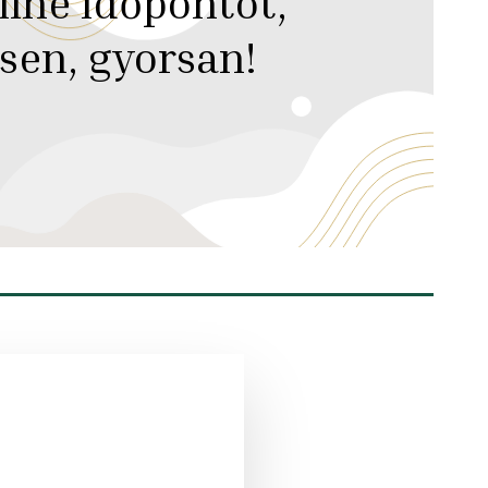
line időpontot,
sen, gyorsan!