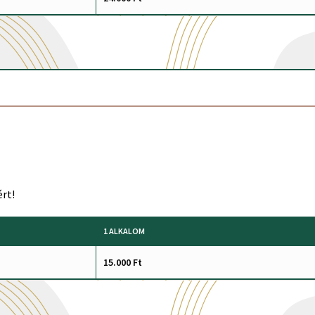
rt!
1 ALKALOM
15.000 Ft