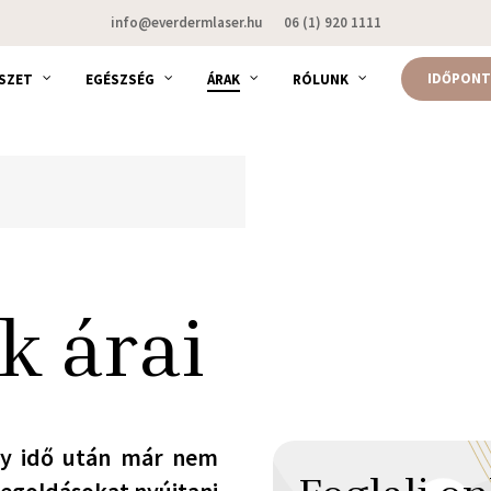
info@everdermlaser.hu
06 (1) 920 1111
IDŐPONT
SZET
EGÉSZSÉG
ÁRAK
RÓLUNK
k árai
gy idő után már nem