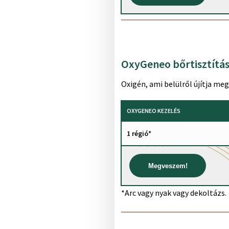
OxyGeneo bőrtisztítás
Oxigén, ami belülről újítja meg
OXYGENEO KEZELÉS
1 régió*
Megveszem!
*Arc vagy nyak vagy dekoltázs.