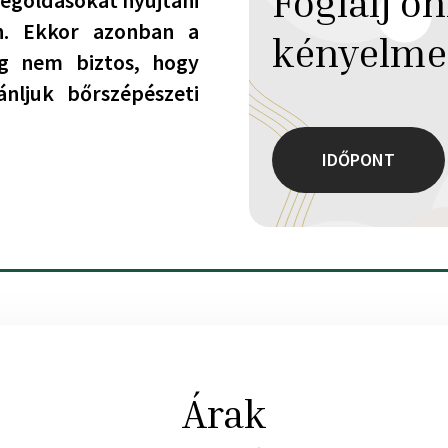
Foglalj on
megoldásokat nyújtani
en. Ekkor azonban a
kényelme
g nem biztos, hogy
ánljuk bőrszépészeti
IDŐPONT
Árak