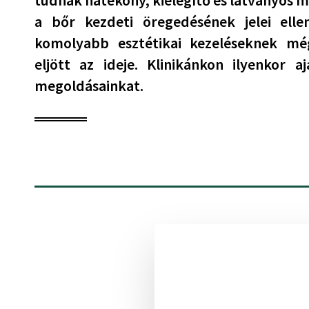
tudnak hatékony, kielégítő és látványos 
a bőr kezdeti öregedésének jelei ell
komolyabb esztétikai kezeléseknek mé
eljött az ideje. Klinikánkon ilyenkor aj
megoldásainkat.