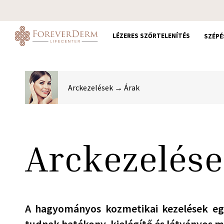
Skip
to
main
LÉZERES SZŐRTELENÍTÉS
SZÉPÉ
content
Arckezelések → Árak
Arckezelése
A hagyományos kozmetikai kezelések e