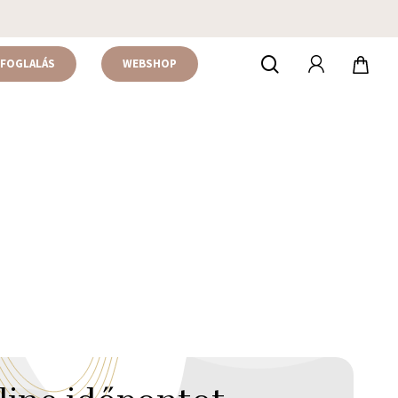
accou
keresés
FOGLALÁS
WEBSHOP