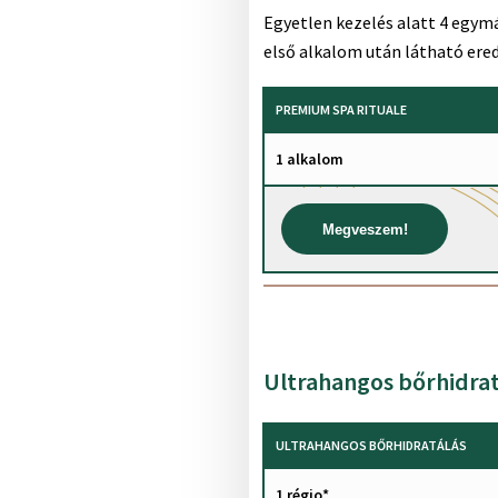
Egyetlen kezelés alatt 4 egymá
első alkalom után látható er
PREMIUM SPA RITUALE
1 alkalom
Megveszem!
Ultrahangos bőrhidrat
ULTRAHANGOS BŐRHIDRATÁLÁS
1 régio*