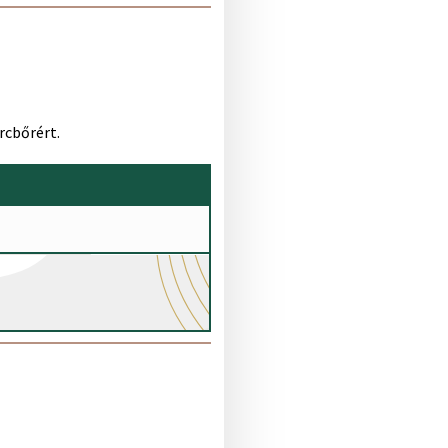
rcbőrért.