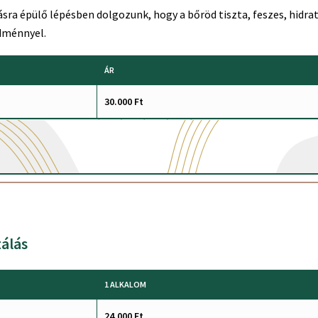
sra épülő lépésben dolgozunk, hogy a bőröd tiszta, feszes, hidra
edménnyel.
ÁR
30.000 Ft
álás
1 ALKALOM
24.000 Ft