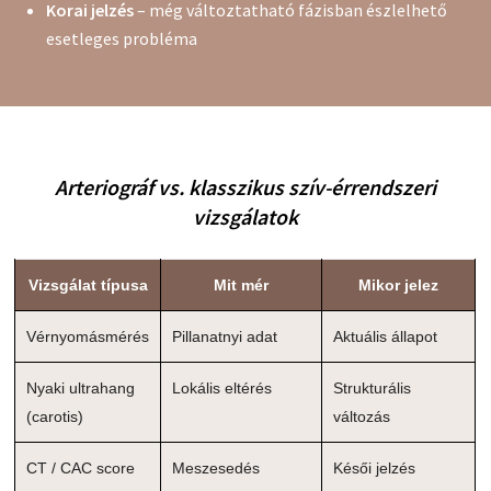
Korai jelzés
– még változtatható fázisban észlelhető
esetleges probléma
Arteriográf vs. klasszikus szív-érrendszeri
vizsgálatok
Vizsgálat típusa
Mit mér
Mikor jelez
Vérnyomásmérés
Pillanatnyi adat
Aktuális állapot
Nyaki ultrahang
Lokális eltérés
Strukturális
(carotis)
változás
CT / CAC score
Meszesedés
Késői jelzés