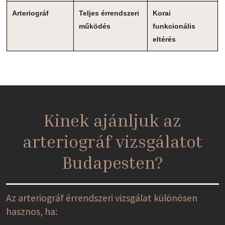
Arteriográf
Teljes érrendszeri
Korai
működés
funkcionális
eltérés
Kinek ajánljuk az
arteriográf vizsgálatot
Budapesten?
Az arteriográf érrendszeri vizsgálat különösen
hasznos, ha: