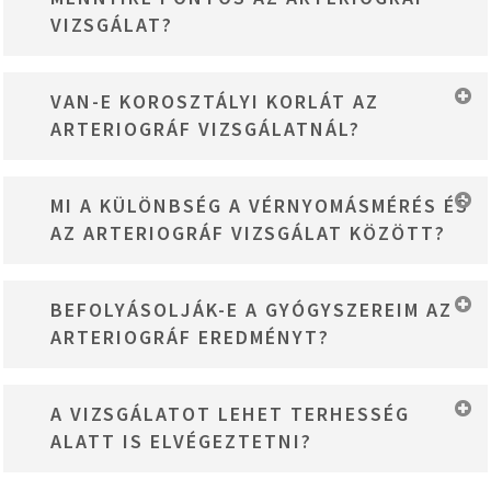
regeneráció minőségét és a kardiovaszkuláris adaptációt jól méri.
VIZSGÁLAT?
Sok sportoló használja teljesítmény-optimalizálásra.
Az arteriográf nemzetközileg validált, klinikai vizsgálatokban
VAN-E KOROSZTÁLYI KORLÁT AZ
bizonyított eszköz. A mérési eredmények reprodukálhatóak és
ARTERIOGRÁF VIZSGÁLATNÁL?
tudományosan alátámasztottak. Magyar fejlesztés,
világszínvonalú technológia.
Az arteriográf vizsgálat 18 éves kortól ajánlott. Felső korhatár
MI A KÜLÖNBSÉG A VÉRNYOMÁSMÉRÉS ÉS
nincs – bármely életkorban érdekes információt ad az érrendszer
AZ ARTERIOGRÁF VIZSGÁLAT KÖZÖTT?
állapotáról és a vaszkuláris életkorról.
A vérnyomásmérés csak egy pillanatnyi adatot mutat. Az
BEFOLYÁSOLJÁK-E A GYÓGYSZEREIM AZ
arteriográf viszont az egész érrendszer funkcionalitását méri:
ARTERIOGRÁF EREDMÉNYT?
vaszkuláris életkor, PWV, központi vérnyomás, endotélfunkció –
komplex képet ad.
A gyógyszerek (pl. vérnyomáscsökkentők) befolyásolhatják az
A VIZSGÁLATOT LEHET TERHESSÉG
eredményt, de ez nem probléma – épp az a lényeg, hogy lássuk,
ALATT IS ELVÉGEZTETNI?
hogyan működik az érrendszered a jelenlegi kezelés mellett.
Fontos, hogy vedd be a gyógyszereidet a szokásos módon, és