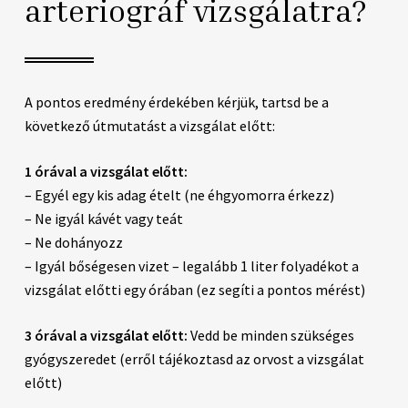
arteriográf vizsgálatra?
A pontos eredmény érdekében kérjük, tartsd be a
következő útmutatást a vizsgálat előtt:
1 órával a vizsgálat előtt:
– Egyél egy kis adag ételt (ne éhgyomorra érkezz)
– Ne igyál kávét vagy teát
– Ne dohányozz
– Igyál bőségesen vizet – legalább 1 liter folyadékot a
vizsgálat előtti egy órában (ez segíti a pontos mérést)
3 órával a vizsgálat előtt:
Vedd be minden szükséges
gyógyszeredet (erről tájékoztasd az orvost a vizsgálat
előtt)