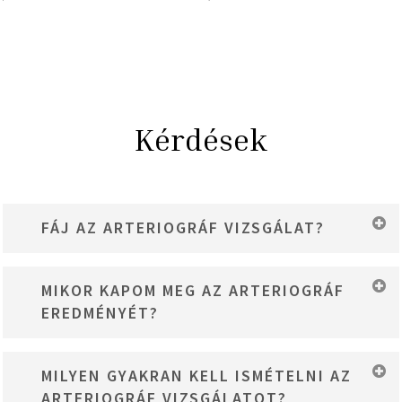
Kérdések
FÁJ AZ ARTERIOGRÁF VIZSGÁLAT?
Nem. A vizsgálat teljesen fájdalommentes, egy
MIKOR KAPOM MEG AZ ARTERIOGRÁF
vérnyomásméréshez hasonló érzés. Nincs szúrás, nincs
EREDMÉNYÉT?
kontrasztanyag, nincs sugárterhelés.
Azonnal. Az eredményeket a mérés után közvetlenül megbeszéled
MILYEN GYAKRAN KELL ISMÉTELNI AZ
Dr. Győri-Dani Veronika longevity belgyógyásszal, majd egy írásos
ARTERIOGRÁF VIZSGÁLATOT?
összefoglalót is kapsz.