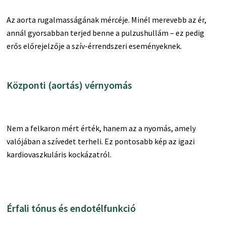
Az aorta rugalmasságának mércéje. Minél merevebb az ér,
annál gyorsabban terjed benne a pulzushullám – ez pedig
erős előrejelzője a szív-érrendszeri eseményeknek.
Központi (aortás) vérnyomás
Nem a felkaron mért érték, hanem az a nyomás, amely
valójában a szívedet terheli. Ez pontosabb kép az igazi
kardiovaszkuláris kockázatról.
Érfali tónus és endotélfunkció