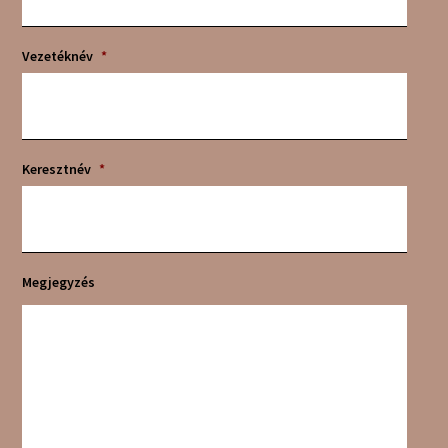
Vezetéknév
*
Keresztnév
*
Megjegyzés