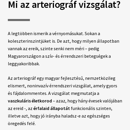
Mi az arteriográf vizsgálat?
A legtöbben ismerik a vérnyomásukat. Sokan a
koleszterinszintjüket is. De azt, hogy milyen állapotban
vannak az ereik, szinte senki nem méri – pedig
Magyarországon a szív- és érrendszeri betegségek a
leggyakoribbak.
Az arteriográf egy magyar fejlesztésű, nemzetközileg
elismert, noninvazív érrendszeri vizsgálat, amely gyors
és fájdalommentes. A vizsgálat megmutatja a
vaszkuláris életkorod
– azaz, hogy hány évesek valójában
az ereid -, az
érfalaid állapotát
funkcionális szinten,
illetve azt, hogy jó irányba haladsz-e az egészséges
öregedés felé.