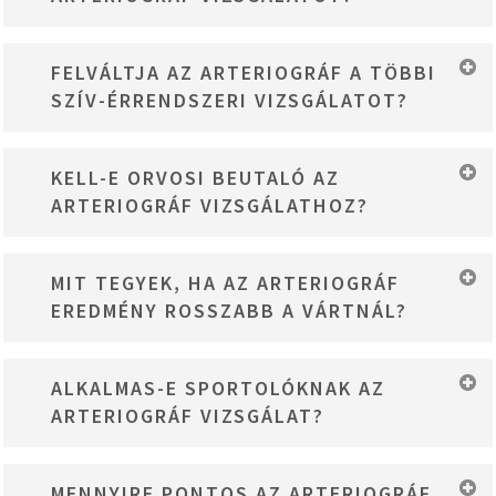
Általában 3-6 hónap múlva javasolt az első kontroll vizsgálat
FELVÁLTJA AZ ARTERIOGRÁF A TÖBBI
életmódváltozás után. Utána évi 1-2 alkalommal optimális a
SZÍV-ÉRRENDSZERI VIZSGÁLATOT?
követés longevity szemléletben.
Nem helyettesít, hanem kiegészít. Az arteriográf funkcionális
KELL-E ORVOSI BEUTALÓ AZ
információt ad az érrendszer állapotáról, amit más vizsgálatok
ARTERIOGRÁF VIZSGÁLATHOZ?
(ultrahang, EKG, laborok) nem mutatnak meg. A teljes kép
érdekében együtt használjuk őket.
Nem, beutaló nélkül is foglalhatsz időpontot Budapesten a
MIT TEGYEK, HA AZ ARTERIOGRÁF
ForeverDerm LifeCenter-be. A vizsgálatot Dr. Győri-Dani Veronika
EREDMÉNY ROSSZABB A VÁRTNÁL?
belgyógyász végzi és értelmezi.
Épp ez az értelme a korai mérésnek. Ilyenkor még van idő
ALKALMAS-E SPORTOLÓKNAK AZ
változtatni: életmód-finomhangolás, célzott táplálékkiegészítő-
ARTERIOGRÁF VIZSGÁLAT?
támogatás, majd visszamérés 3-6 hónap múlva. Nem gyógyszert
választunk először, hanem optimalizálunk.
Igen, kifejezetten ajánlott. Az intenzív edzés hatását, a
MENNYIRE PONTOS AZ ARTERIOGRÁF