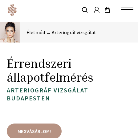
account
Skip
to
keresés
Close
main
Menu
content
Életmód → Arteriográf vizsgálat
Érrendszeri
állapotfelmérés
ARTERIOGRÁF VIZSGÁLAT
BUDAPESTEN
MEGVÁSÁRLOM!