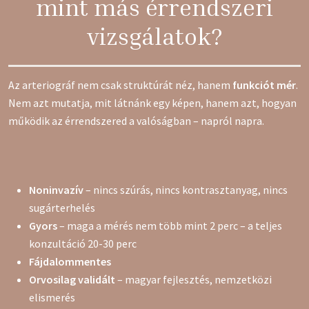
mint más érrendszeri
vizsgálatok?
Az arteriográf nem csak struktúrát néz, hanem
funkciót mér
.
Nem azt mutatja, mit látnánk egy képen, hanem azt, hogyan
működik az érrendszered a valóságban – napról napra.
Noninvazív
– nincs szúrás, nincs kontrasztanyag, nincs
sugárterhelés
Gyors
– maga a mérés nem több mint 2 perc – a teljes
konzultáció 20-30 perc
Fájdalommentes
Orvosilag validált
– magyar fejlesztés, nemzetközi
elismerés