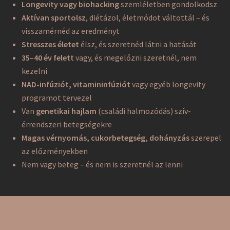
Longevity vagy biohacking
szemléletben gondolkodsz
Aktívan sportolsz
, diétázol, életmódot váltottál – és
visszamérnéd az eredményt
Stresszes életet
élsz, és szeretnéd látni a hatását
35–40 év felett
vagy, és megelőzni szeretnél, nem
kezelni
NAD-infúziót, vitamininfúziót
vagy egyéb longevity
programot tervezel
Van
genetikai hajlam
(családi halmozódás) szív-
érrendszeri betegségekre
Magas vérnyomás, cukorbetegség, dohányzás
szerepel
az előzményekben
Nem vagy beteg – és nem is szeretnél az lenni