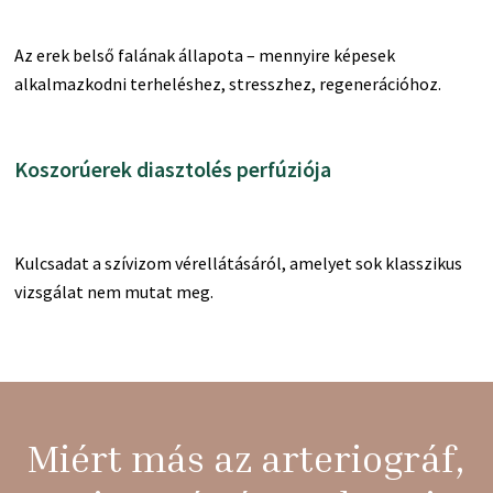
Az erek belső falának állapota – mennyire képesek
alkalmazkodni terheléshez, stresszhez, regenerációhoz.
Koszorúerek diasztolés perfúziója
Kulcsadat a szívizom vérellátásáról, amelyet sok klasszikus
vizsgálat nem mutat meg.
Miért más az arteriográf,