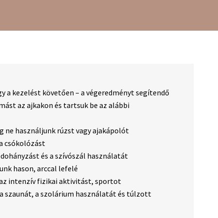
y a kezelést követően – a végeredményt segítendő
mást az ajkakon és tartsuk be az alábbi
g ne használjunk rúzst vagy ajakápolót
 a csókolózást
a dohányzást és a szívószál használatát
junk hason, arccal lefelé
az intenzív fizikai aktivitást, sportot
 a szaunát, a szolárium használatát és túlzott