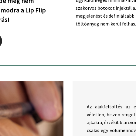
, de még nem
Egy különleges minimál-invaz
szakorvos botoxot injektál a
ámodra a Lip Flip
megjelenést és definiáltabb 
rás!
töltőanyag nem kerül felhasz
Az ajakfeltöltés az 
véletlen, hiszen renget
ajkakra, érzékibb arcvo
csakis egy volumennöv