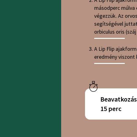
másodperc múlva el
végezzük. Az orvos
segítségével jutta
orbiculus oris (szá
A Lip Flip ajakfor
eredmény viszont k
Beavatkozás 
15 perc