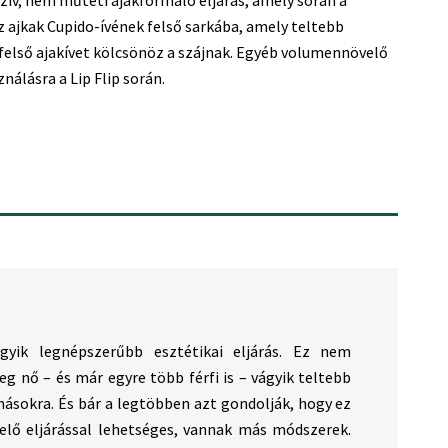
ív, nem műtéti ajakformáló eljárás, amely során a
z ajkak Cupido-ívének felső sarkába, amely teltebb
felső ajakívet kölcsönöz a szájnak. Egyéb volumennövelő
nálásra a Lip Flip során.
egyik legnépszerűbb esztétikai eljárás. Ez nem
eg nő – és már egyre több férfi is – vágyik teltebb
násokra. És bár a legtöbben azt gondolják, hogy ez
elő eljárással lehetséges, vannak más módszerek.