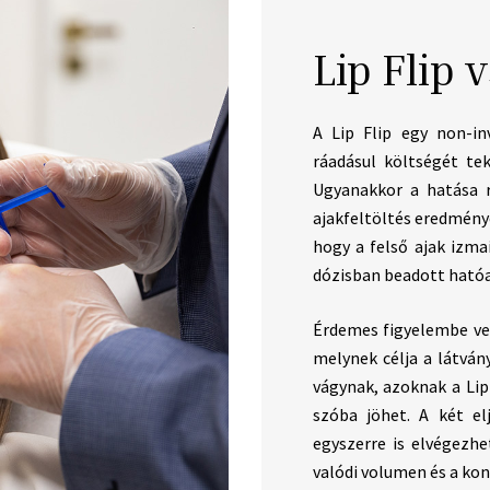
Lip Flip 
A Lip Flip egy non-inv
ráadásul költségét tek
Ugyanakkor a hatása r
ajakfeltöltés eredménye
hogy a felső ajak izm
dózisban beadott hatóa
Érdemes figyelembe venn
melynek célja a látván
vágynak, azoknak a Lip 
szóba jöhet. A két el
egyszerre is elvégezhe
valódi volumen és a kon