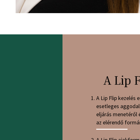
A Lip 
A Lip Flip kezelés 
esetleges aggodalm
eljárás menetéről 
az elérendő formár
A Lip Flip ajakfor