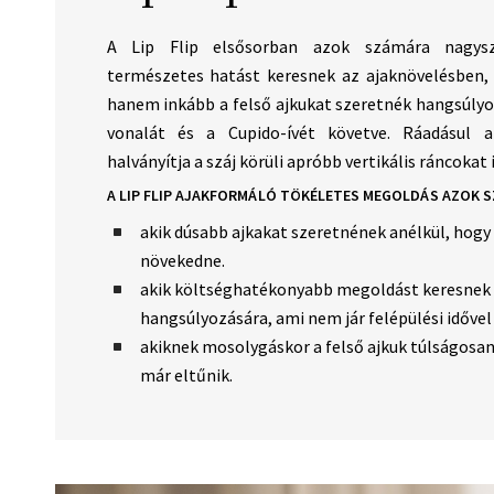
A Lip Flip elsősorban azok számára nagysze
természetes hatást keresnek az ajaknövelésben, 
hanem inkább a felső ajkukat szeretnék hangsúly
vonalát és a Cupido-ívét követve. Ráadásul a
halványítja a száj körüli apróbb vertikális ráncokat i
A LIP FLIP AJAKFORMÁLÓ TÖKÉLETES MEGOLDÁS AZOK 
akik dúsabb ajkakat szeretnének anélkül, hogy
növekedne.
akik költséghatékonyabb megoldást keresnek 
hangsúlyozására, ami nem jár felépülési idővel
akiknek mosolygáskor a felső ajkuk túlságosan
már eltűnik.