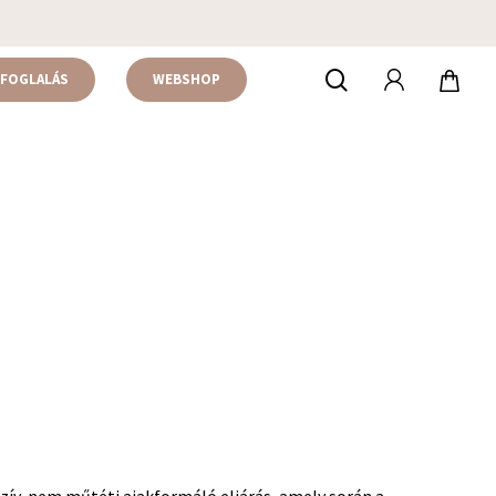
accou
keresés
FOGLALÁS
WEBSHOP