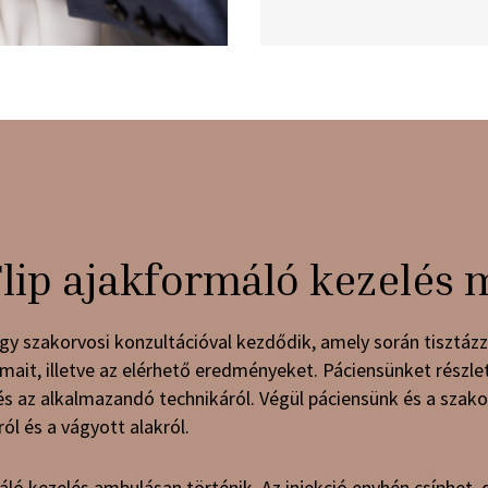
Flip ajakformáló kezelés
egy szakorvosi konzultációval kezdődik, amely során tisztázzu
ait, illetve az elérhető eredményeket. Páciensünket részle
és az alkalmazandó technikáról. Végül páciensünk és a szak
ól és a vágyott alakról.
máló kezelés ambulásan történik. Az injekció enyhén csíphet, 