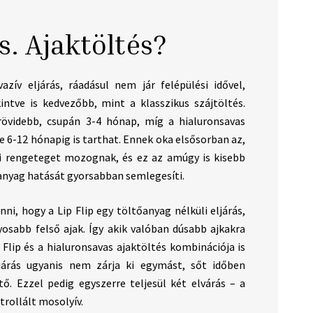
vs. Ajaktöltés?
azív eljárás, ráadásul nem jár felépülési idővel,
intve is kedvezőbb, mint a klasszikus szájtöltés.
övidebb, csupán 3-4 hónap, míg a hialuronsavas
 6-12 hónapig is tarthat. Ennek oka elsősorban az,
ai rengeteget mozognak, és ez az amúgy is kisebb
nyag hatását gyorsabban semlegesíti.
i, hogy a Lip Flip egy töltőanyag nélküli eljárás,
yosabb felső ajak. Így akik valóban dúsabb ajkakra
Flip és a hialuronsavas ajaktöltés kombinációja is
járás ugyanis nem zárja ki egymást, sőt időben
tő. Ezzel pedig egyszerre teljesül két elvárás – a
trollált mosolyív.