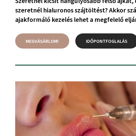
Szeretnél kicsit hangúlyosabb felső ajkat
szeretnél hialuronos szájtöltést? Akkor sz
ajakformáló kezelés lehet a megfelelő eljá
MEGVÁSÁRLOM!
IDŐPONTFOGLALÁS