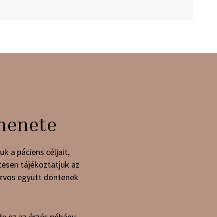
 menete
k a páciens céljait,
tesen tájékoztatjuk az
orvos együtt döntenek
de ez az érzés néhány