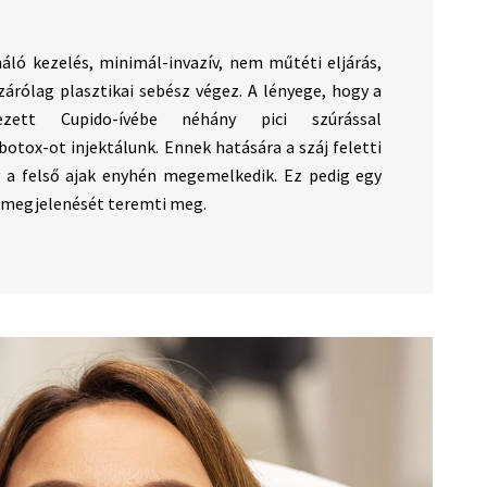
máló kezelés, minimál-invazív, nem műtéti eljárás,
zárólag plasztikai sebész végez. A lényege, hogy a
zett Cupido-ívébe néhány pici szúrással
otox-ot injektálunk. Ennek hatására a száj feletti
y a felső ajak enyhén megemelkedik. Ez pedig egy
k megjelenését teremti meg.