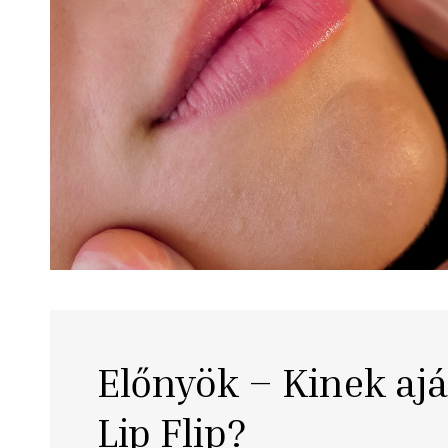
Előnyök – Kinek ajá
Lip Flip?