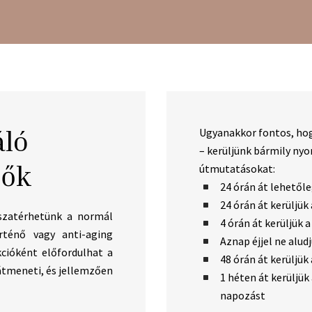
áló
Ugyanakkor fontos, hog
– kerüljünk bármily nyo
dők
útmutatásokat:
24 órán át lehetőle
24 órán át kerüljük
sszatérhetünk a normál
4 órán át kerüljük 
rténő vagy anti-aging
Aznap éjjel ne alud
kcióként előfordulhat a
48 órán át kerüljük 
átmeneti, és jellemzően
1 héten át kerüljük
napozást