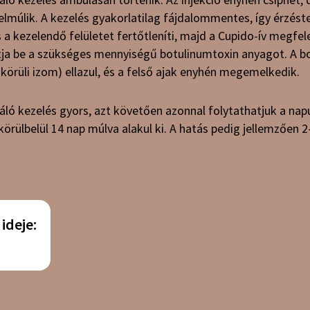
múlik. A kezelés gyakorlatilag fájdalommentes, így érzéste
 a kezelendő felületet fertőtleníti, majd a Cupido-ív megfel
tja be a szükséges mennyiségű botulinumtoxin anyagot. A b
j körüli izom) ellazul, és a felső ajak enyhén megemelkedik.
máló kezelés gyors, azt követően azonnal folytathatjuk a nap
örülbelül 14 nap múlva alakul ki. A hatás pedig jellemzően 2
ideje: