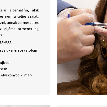
rű alternatíva, akik
és nem a teljes szájat,
ozni, annak természetes
z eljárás átmenetileg
s.
SZÁMÁRA,
 szájuk mérete valóban
ajkaik
 sem.
 elvékonyodik, már-