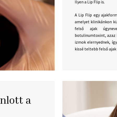
Ilyen a Lip Flip is.
A Lip Flip egy ajakfor
amelyet klinikánkon ki
felső ajak úgyneve
botulinumtoxint, azaz b
izmok elernyednek, íg
kissé teltebb felső aja
nlott a