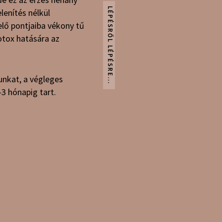
lenítés nélkül
elő pontjaiba vékony tű
otox hatására az
unkat, a végleges
-3 hónapig tart.