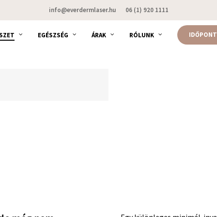
info@everdermlaser.hu
06 (1) 920 1111
IDŐPONT
SZET
EGÉSZSÉG
ÁRAK
RÓLUNK