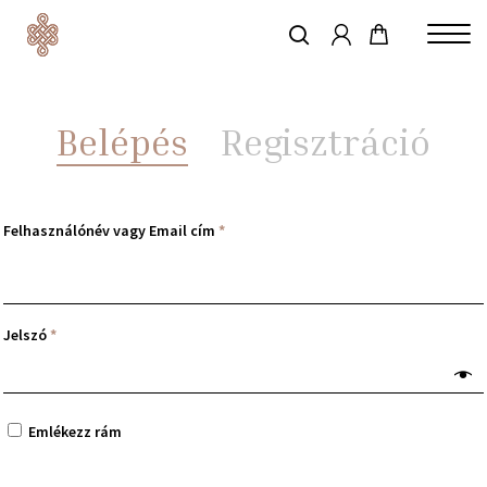
account
Skip
to
keresés
Close
main
Menu
content
Belépés
Regisztráció
Felhasználónév vagy Email cím
*
Jelszó
*
Emlékezz rám