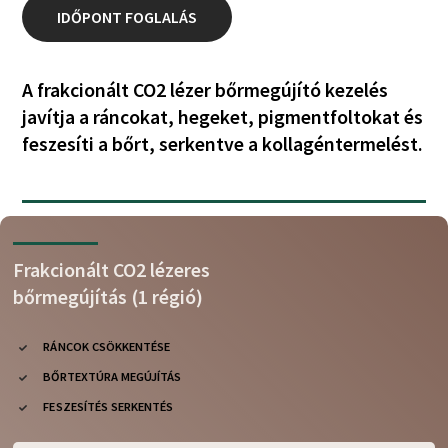
IDŐPONT FOGLALÁS
A frakcionált CO2 lézer bőrmegújító kezelés
javítja a ráncokat, hegeket, pigmentfoltokat és
feszesíti a bőrt, serkentve a kollagéntermelést.
Frakcionált CO2 lézeres
bőrmegújítás (1 régió)
RÁNCOK CSÖKKENTÉSE
BŐRTEXTÚRA MEGÚJÍTÁS
FESZESÍTÉS SERKENTÉS