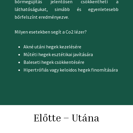
bőrmegújítás jelentősen csökkentheti a
láthatóságukat, simább és egyenletesebb
bőrfelszínt eredményezve.
Milyen esetekben segít a Co2 lézer?
Akné utáni hegek kezelésére
Műtéti hegek esztétikai javítására
Baleseti hegek csökkentésére
Hipertrófiás vagy keloidos hegek finomítására
Előtte – Utána