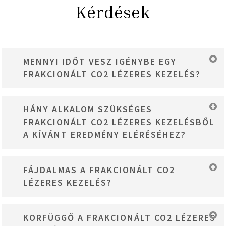
Kérdések
MENNYI IDŐT VESZ IGÉNYBE EGY
FRAKCIONÁLT CO2 LÉZERES KEZELÉS?
A kezelés általában 30-60 percig tart, attól függően, hogy melyik
HÁNY ALKALOM SZÜKSÉGES
bőrfelületen végezzük.
FRAKCIONÁLT CO2 LÉZERES KEZELÉSBŐL
A KÍVÁNT EREDMÉNY ELÉRÉSÉHEZ?
A szükséges kezelések száma egyéni, de általában 1-3 kezelés
FÁJDALMAS A FRAKCIONÁLT CO2
javasolt a legjobb eredmények elérése érdekében, a bőr
LÉZERES KEZELÉS?
állapotától függően.
A kezelés során enyhe kellemetlenséget vagy szúró érzést
KORFÜGGŐ A FRAKCIONÁLT CO2 LÉZERES
tapasztalhatunk, de a helyi érzéstelenítő krém alkalmazásával ez