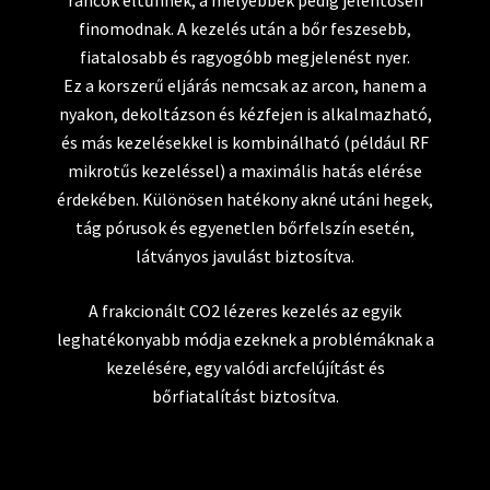
ráncok eltűnnek, a mélyebbek pedig jelentősen
finomodnak. A kezelés után a bőr feszesebb,
fiatalosabb és ragyogóbb megjelenést nyer.
Ez a korszerű eljárás nemcsak az arcon, hanem a
nyakon, dekoltázson és kézfejen is alkalmazható,
és más kezelésekkel is kombinálható (például RF
mikrotűs kezeléssel) a maximális hatás elérése
érdekében. Különösen hatékony akné utáni hegek,
tág pórusok és egyenetlen bőrfelszín esetén,
látványos javulást biztosítva.
A frakcionált CO2 lézeres kezelés az egyik
leghatékonyabb módja ezeknek a problémáknak a
kezelésére, egy valódi arcfelújítást és
bőrfiatalítást biztosítva.