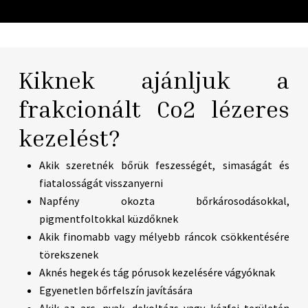
Kiknek ajánljuk a
frakcionált Co2 lézeres
kezelést?
Akik szeretnék bőrük feszességét, simaságát és
fiatalosságát visszanyerni
Napfény okozta bőrkárosodásokkal,
pigmentfoltokkal küzdőknek
Akik finomabb vagy mélyebb ráncok csökkentésére
törekszenek
Aknés hegek és tág pórusok kezelésére vágyóknak
Egyenetlen bőrfelszín javítására
Akik az arc, nyak, dekoltázs vagy kézfej területén