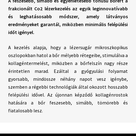
A feszesebb, simább és egyenletesebb tónusú bőrért a
frakcionált Co2 lézerkezelés az egyik leginnovatívabb
és leghatásosabb módszer, amely látványos
eredményeket garantál, miközben minimális felépülési
időt igényel.
A kezelés alapja, hogy a lézersugár mikroszkopikus
oszlopokban hatol a bőr mélyebb rétegeibe, stimulálva a
kollagéntermelést, miközben a bőrfelszín nagy része
érintetlen marad. Ezáltal a gyógyulási folyamat
gyorsabb, mindössze néhány napot vesz igénybe,
szemben a régebbi technológiák által okozott hosszabb
felépülési idővel. Az újonnan képződő kollagénrostok
hatására a bőr feszesebb, simább, tömörebb és
fiatalosabb lesz.