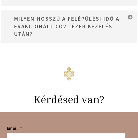
A kezelés minden bőrtípusra alkalmazható, de a bőr állapotát és az
MILYEN HOSSZÚ A FELÉPÜLÉSI IDŐ A
egyéni igényeket figyelembe kell venni a kezelési terv
FRAKCIONÁLT CO2 LÉZER KEZELÉS
kidolgozásakor.
UTÁN?
A felépülési idő általában 3-7 nap, de ez egyénenként változhat. Az
ödémásodás átlagosan 2-4 napig tart. A bőrpír és a hámlás normális
jelenség, mert a bőrnek időre van szüksége a regenerációhoz.
Kérdésed van?
Email
*