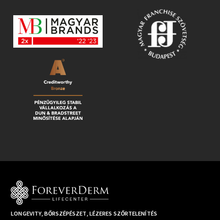
LONGEVITY, BŐRSZÉPÉSZET, LÉZERES SZŐRTELENÍTÉS