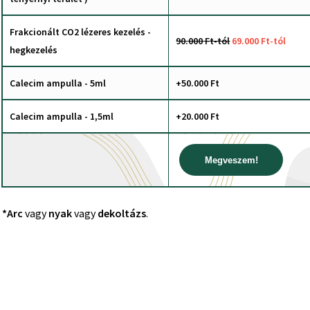
Frakcionált CO2 lézeres kezelés -
90.000 Ft-tól
69.000 Ft-tól
hegkezelés
Calecim ampulla - 5ml
+50.000 Ft
Calecim ampulla - 1,5ml
+20.000 Ft
Megveszem!
*Arc
vagy
nyak
vagy
dekoltázs
.