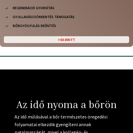
REGENERÁCIÓ GYORSÍTÁS
GYULLADÁSCSÖKKENTÉS TÁMOGATÁS
BŐRGYÓGYULÁS ERŐSÍTÉS
+50.000 FT
Az idő nyoma a bőrön
Az idő múlásával a bőr természetes öregedési
folyamatai elkezdik gyengíteni annak
rugalmasságát, mivel a kollagén- és