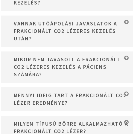
KEZELÉS?
minimalizálható.
A frakcionált CO2 lézeres kezelés bármilyen korosztály számára
VANNAK UTÓÁPOLÁSI JAVASLATOK A
elérhető, de leggyakrabban a 30-60 év köztiek veszik igénybe.
FRAKCIONÁLT CO2 LÉZERES KEZELÉS
UTÁN?
Az utókezelés során kötelező a magas faktorszámú fényvédő
MIKOR NEM JAVASOLT A FRAKCIONÁLT
használata, az erős napfény elkerülése, és a bőr hidratálása. A
CO2 LÉZERES KEZELÉS A PÁCIENS
smink használata is kerülendő néhány napig.
SZÁMÁRA?
A kezelés nem ajánlott aktív bőrfertőzések, nyílt sebek, súlyos
MENNYI IDEIG TART A FRAKCIONÁLT CO2
bőrbetegségek vagy terhesség esetén.
LÉZER EREDMÉNYE?
Az eredmények általában 1-2 évig tartanak, de az életmód, a bőr
MILYEN TÍPUSÚ BŐRRE ALKALMAZHATÓ A
típusa és a bőrápolási rutin is befolyásolhatja ezt az időtartamot.
FRAKCIONÁLT CO2 LÉZER?