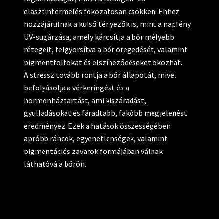
elasztintermelés fokozatosan csökken. Ehhez
hozzájárulnak a külső tényezők is, mint a napfény
UV-sugárzása, amely károsítja a bőr mélyebb
rétegeit, felgyorsítva a bőr öregedését, valamint
pigmentfoltokat és elszíneződéseket okozhat.
A stressz tovább rontja a bőr állapotát, mivel
befolyásolja a vérkeringést és a
hormonháztartást, ami kiszáradást,
gyulladásokat és fáradtabb, fakóbb megjelenést
eredményez. Ezek a hatások összességében
apróbb ráncok, egyenetlenségek, valamint
pigmentációs zavarok formájában válnak
láthatóvá a bőrön.