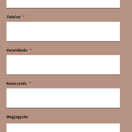
Telefon
*
Vezetéknév
*
Keresztnév
*
Megjegyzés