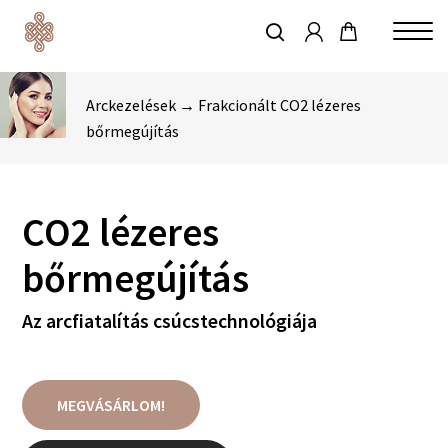
account
Skip
to
keresés
Close
main
Menu
content
Arckezelések → Frakcionált CO2 lézeres
bőrmegújítás
CO2 lézeres
bőrmegújítás
Az arcfiatalítás csúcstechnológiája
MEGVÁSÁRLOM!