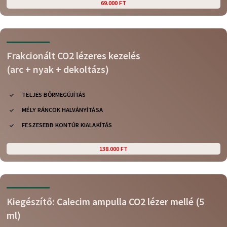
69.000 FT
Frakcionált CO2 lézeres kezelés
(arc + nyak + dekoltázs)
TELJES BŐRMEGÚJÍTÁS
MÉLY RÁNCOK HALVÁNYÍTÁSA
FESZESEBB KONTÚR KIALAKÍTÁS
138.000 FT
Kiegészítő: Calecim ampulla CO2 lézer mellé (5
ml)