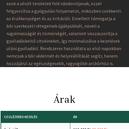
azok a sérült területek felé vándoroljanak, ezzel
felgyorsítva a gyógyulási folyamatot, miközben csökkenti
az érzékenységet és az irritációt. Emellett támogatja a
bőr szerkezeti rétegeinek újjáépülését, növeli a
rugalmasságát és tömörségét, valamint visszaszorítja a
gyulladáskeltő citokineket, így minimalizálva a kezelések
utáni gyulladást. Rendszeres használata az első napokban
nemcsak a bőr védelmét és helyreállítását segíti, hanem
hozzájárul az egészségesebb, ragyogóbb arcbőrhöz is.
Árak
CO2 LÉZERES KEZELÉS
ÁR