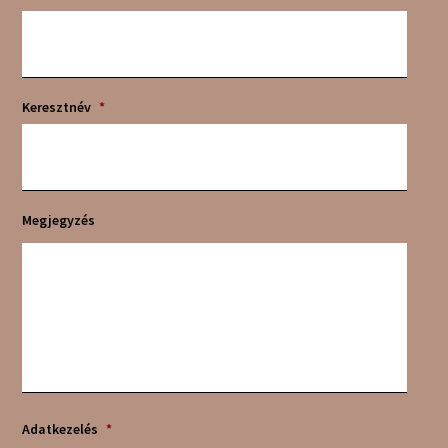
Keresztnév
*
Megjegyzés
Adatkezelés
*