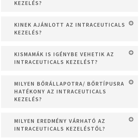
KEZELÉS?
kezelési ütem heti 1-2 alkalom.
Az Intraceuticals oxigénterápia kezelés egy kellemes, relaxáló,
KINEK AJÁNLOTT AZ INTRACEUTICALS
teljesen diszkomfort- és fájdalommentes eljárás.
KEZELÉS?
Az Intraceuticals kezelés bárkinek ajánlott, aki szeretné
KISMAMÁK IS IGÉNYBE VEHETIK AZ
visszaszerezni bőre ragyogó egészségét és feszességét, hiszen
INTRACEUTICALS KEZELÉST?
a sima, hidratált és élettel teli bőr bárki számára elérhető.
Igen, az Intraceuticals arckezelés terhesség és szoptatási idő
MILYEN BŐRÁLLAPOTRA/ BŐRTÍPUSRA
alatt is biztonsággal igénybe vehető!
HATÉKONY AZ INTRACEUTICALS
KEZELÉS?
Az Intraceuticals oxigénterápia kezelés száraz, dehidratált,
MILYEN EREDMÉNY VÁRHATÓ AZ
érzékeny/ gyulladásra hajlamos bőrre, valamint napkárosodásra,
INTRACEUTICALS KEZELÉSTŐL?
pigmentfoltokra, finom vonalakra és mimikai ráncokra, egyenetlen
bőrtextúrára és egyéb, általános problémás bőrállapotokra van