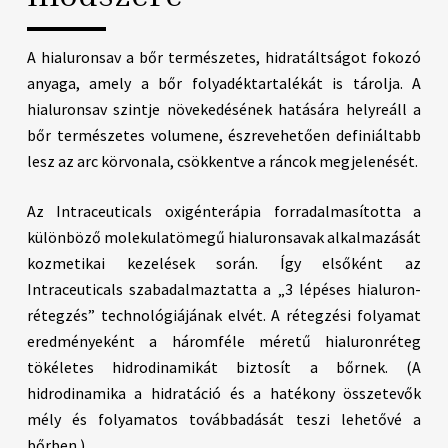
A hialuronsav a bőr természetes, hidratáltságot fokozó
anyaga, amely a bőr folyadéktartalékát is tárolja. A
hialuronsav szintje növekedésének hatására helyreáll a
bőr természetes volumene, észrevehetően definiáltabb
lesz az arc körvonala, csökkentve a ráncok megjelenését.
Az Intraceuticals oxigénterápia forradalmasította a
különböző molekulatömegű hialuronsavak alkalmazását
kozmetikai kezelések során. Így elsőként az
Intraceuticals szabadalmaztatta a „3 lépéses hialuron-
rétegzés” technológiájának elvét. A rétegzési folyamat
eredményeként a háromféle méretű hialuronréteg
tökéletes hidrodinamikát biztosít a bőrnek. (A
hidrodinamika a hidratáció és a hatékony összetevők
mély és folyamatos továbbadását teszi lehetővé a
bőrben.)