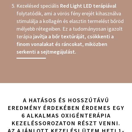
Kezelésed speciális
Red Light LED terápiával
folytatódik, ami a vörös fény erejét kihasználva
stimulálja a kollagén és elasztin termelést bőröd
mélyebb rétegeiben. Ez a tudományosan igazolt
terápia
javítja a bőr textúráját, csökkenti a
finom vonalakat és ráncokat, miközben
serkenti a sejtmegújulást.
A HATÁSOS ÉS HOSSZÚTÁVÚ
EREDMÉNY ÉRDEKÉBEN ÉRDEMES EGY
6 ALKALMAS OXIGÉNTERÁPIA
KEZELÉSSOROZATON RÉSZT VENNI.
AZ AJÁNLOTT KEZELÉSI ÜTEM HETI 1-