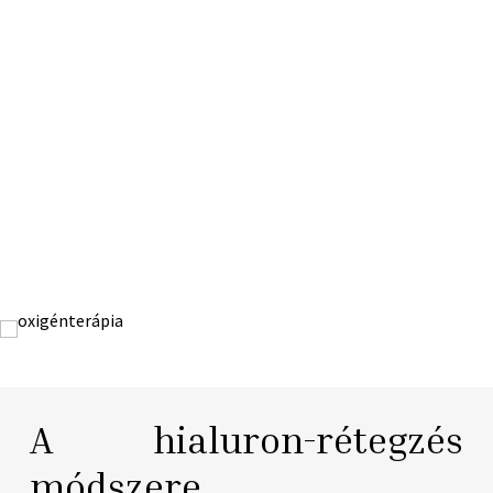
A hialuron-rétegzés
módszere