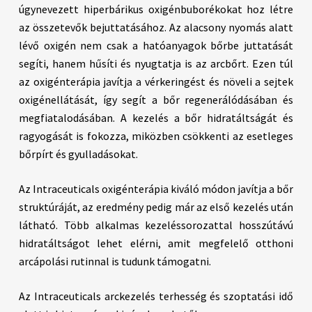
úgynevezett hiperbárikus oxigénbuborékokat hoz létre
az összetevők bejuttatásához. Az alacsony nyomás alatt
lévő oxigén nem csak a hatóanyagok bőrbe juttatását
segíti, hanem hűsíti és nyugtatja is az arcbőrt. Ezen túl
az oxigénterápia javítja a vérkeringést és növeli a sejtek
oxigénellátását, így segít a bőr regenerálódásában és
megfiatalodásában. A kezelés a bőr hidratáltságát és
ragyogását is fokozza, miközben csökkenti az esetleges
bőrpírt és gyulladásokat.
Az Intraceuticals oxigénterápia kiváló módon javítja a bőr
struktúráját, az eredmény pedig már az első kezelés után
látható. Több alkalmas kezeléssorozattal hosszútávú
hidratáltságot lehet elérni, amit megfelelő otthoni
arcápolási rutinnal is tudunk támogatni.
Az Intraceuticals arckezelés terhesség és szoptatási idő