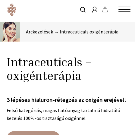
account
Skip
to
keresés
Close
main
Menu
content
Arckezelések → Intraceuticals oxigénterápia
Intraceuticals –
oxigénterápia
3 lépéses hialuron-rétegzés az oxigén erejével!
Felső kategóriás, magas hatóanyag tartalmú hidratáló
kezelés 100%-os tisztaságú oxigénnel.