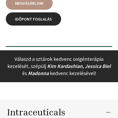
MEGVÁSÁRLOM!
IDŐPONT FOGLALÁS
Válaszd a sztárok kedvenc oxigénterápia
kezelését, szépülj
Kim Kardashian,
Jessica Biel
és
Madonna
kedvenc kezelésével!
Intraceuticals –