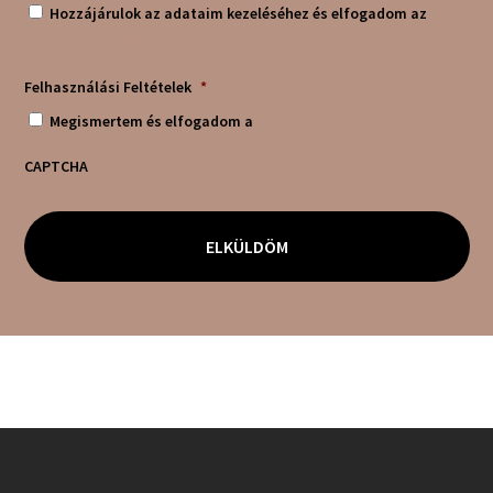
Hozzájárulok az adataim kezeléséhez és elfogadom az
adatkezelési tájékoztatót!
Felhasználási Feltételek
*
Megismertem és elfogadom a
felhasználási feltételeket!
CAPTCHA