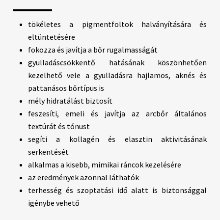
tökéletes a pigmentfoltok halványítására és
eltüntetésére
fokozza és javítja a bőr rugalmasságát
gyulladáscsökkentő hatásának köszönhetően
kezelhető vele a gyulladásra hajlamos, aknés és
pattanásos bőrtípus is
mély hidratálást biztosít
feszesíti, emeli és javítja az arcbőr általános
textúrát és tónust
segíti a kollagén és elasztin aktivitásának
serkentését
alkalmas a kisebb, mimikai ráncok kezelésére
az eredmények azonnal láthatók
terhesség és szoptatási idő alatt is biztonsággal
igénybe vehető