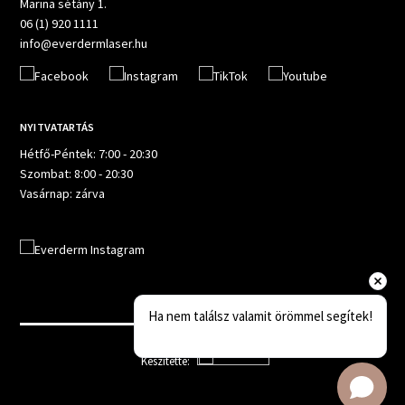
Marina sétány 1.
06 (1) 920 1111
info@everdermlaser.hu
NYITVATARTÁS
Hétfő-Péntek: 7:00 - 20:30
Szombat: 8:00 - 20:30
Vasárnap: zárva
Ha nem találsz valamit örömmel segítek!
Készítette: