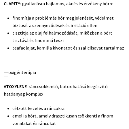
CLARITY:
gyulladásra hajlamos, aknés és érzékeny bőrre
finomítja a problémás bőr megjelenését, védelmet
biztosít a szennyeződések és irritáció ellen
tisztítja az olaj felhalmozódását, miközben a bőrt
tisztává és finommá teszi
teafaolajat, kamilla kivonatot és szalicilsavat tartalmaz
ATOXYLENE
: ránccsökkentő, botox hatású kiegészítő
hatóanyag komplex
célzott kezelés a ráncokra
emeli a bőrt, amely drasztikusan csökkenti a finom
vonalakat és ráncokat