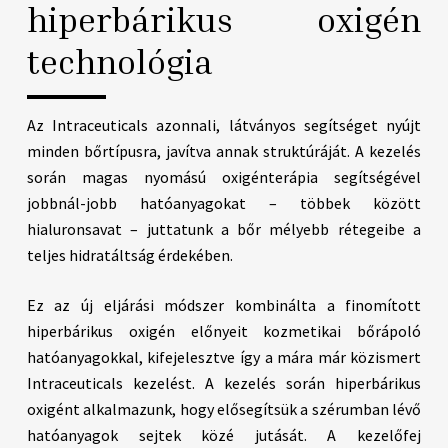
hiperbárikus oxigén
technológia
Az Intraceuticals azonnali, látványos segítséget nyújt
minden bőrtípusra, javítva annak struktúráját. A kezelés
során magas nyomású oxigénterápia segítségével
jobbnál-jobb hatóanyagokat – többek között
hialuronsavat – juttatunk a bőr mélyebb rétegeibe a
teljes hidratáltság érdekében.
Ez az új eljárási módszer kombinálta a finomított
hiperbárikus oxigén előnyeit kozmetikai bőrápoló
hatóanyagokkal, kifejelesztve így a mára már közismert
Intraceuticals kezelést. A kezelés során hiperbárikus
oxigént alkalmazunk, hogy elősegítsük a szérumban lévő
hatóanyagok sejtek közé jutását. A kezelőfej