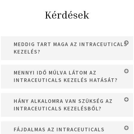
Kérdések
MEDDIG TART MAGA AZ INTRACEUTICALS
KEZELÉS?
Az Intraceuticals oxigénterápia kezelés körülbelül 45 percet vesz
MENNYI IDŐ MÚLVA LÁTOM AZ
igénybe.
INTRACEUTICALS KEZELÉS HATÁSÁT?
Az Intraceuticals oxigénterápia kezelés hatása már az első kezelés
HÁNY ALKALOMRA VAN SZÜKSÉG AZ
után azonnal látható, az eredmény pedig több alkalom
INTRACEUTICALS KEZELÉSBŐL?
igénybevétele esetén nemcsak látványosabb, de hosszantartó is.
A hatásos és hosszútávú eredmény érdekében érdemes egy 6
FÁJDALMAS AZ INTRACEUTICALS
alkalmas oxigénterápia kezeléssorozaton részt venni. Az ajánlott