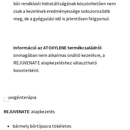
bőr rendkívüli hidratáltságának köszönhetően nem
csak a kezelések eredményessége sokszorozódik
meg, de a gyógyulási idő is jelentősen felgyorsul.
Információ az ATOXYLENE termékcsaládról
:
önmagában nem alkalmas önálló kezelésre, a
REJUVENATE alapkezeléshez választható
boosterként.
REJUVENATE
: alapkezelés
bármely bőrtípusra tökéletes