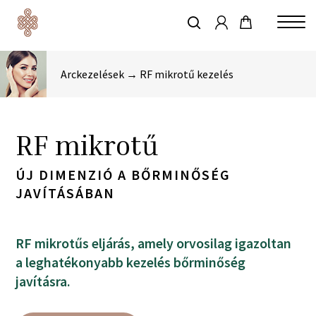
account
Skip
to
keresés
Close
main
Menu
content
Arckezelések → RF mikrotű kezelés
RF mikrotű
ÚJ DIMENZIÓ A BŐRMINŐSÉG
JAVÍTÁSÁBAN
RF mikrotűs eljárás, amely orvosilag igazoltan
a leghatékonyabb kezelés bőrminőség
javításra.