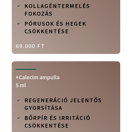
KOLLAGÉNTERMELÉS
FOKOZÁS
PÓRUSOK ÉS HEGEK
CSÖKKENTÉSE
69.000 FT
+Calecim ampulla
5 ml
REGENERÁCIÓ JELENTŐS
GYORSÍTÁSA
BŐRPÍR ÉS IRRITÁCIÓ
CSÖKKENTÉSE