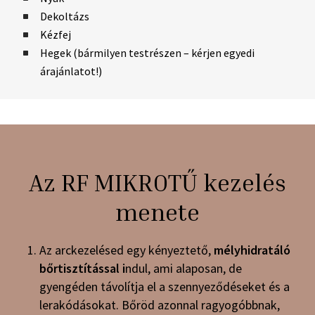
Dekoltázs
Kézfej
Hegek (bármilyen testrészen – kérjen egyedi
árajánlatot!)
Az RF MIKROTŰ kezelés
menete
Az arckezelésed egy kényeztető,
mélyhidratáló
bőrtisztítással i
ndul, ami alaposan, de
gyengéden távolítja el a szennyeződéseket és a
lerakódásokat. Bőröd azonnal ragyogóbbnak,