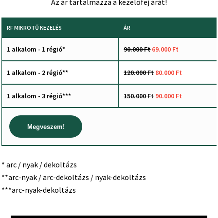
Az ár tartalmazza a kezelőfej árát!
RF MIKROTŰ KEZELÉS
ÁR
1 alkalom - 1 régió*
90.000 Ft
69.000 Ft
1 alkalom - 2 régió**
120.000 Ft
80.000 Ft
1 alkalom - 3 régió***
150.000 Ft
90.000 Ft
Megveszem!
* arc / nyak / dekoltázs
**arc-nyak / arc-dekoltázs / nyak-dekoltázs
***arc-nyak-dekoltázs