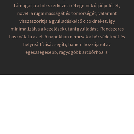
támogatja a bőr szerkezeti rétegeinek újjáépülését,
növeli a rugalmasságát és tömörségét, valamint
visszaszorítja a gyulladáskeltő citokineket, így
minimalizálva a kezelések utáni gyulladást. Rendszeres
használata az első napokban nemcsak a bőr védelmét és
helyreállítását segíti, hanem hozzájárul az
egészségesebb, ragyogóbb arcbőrhöz is.