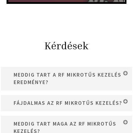
Kérdések
MEDDIG TART A RF MIKROTŰS KEZELÉS
EREDMÉNYE?
A kezelés többek között serkenti a szervezet által előállított
FÁJDALMAS AZ RF MIKROTŰS KEZELÉS?
kollagén termelődését, amely a beavatkozást követő hat
hónapban folyamatosan fokozódik.
A mikrotűs kezelést helyi érzéstelenítés előzi meg, így a kezelés
MEDDIG TART MAGA AZ RF MIKROTŰS
csupán minimális kellemetlenséggel jár.
KEZELÉS?