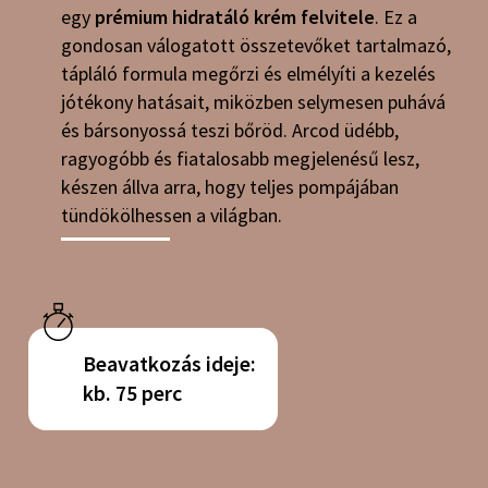
egy
prémium hidratáló krém felvitele
. Ez a
gondosan válogatott összetevőket tartalmazó,
tápláló formula megőrzi és elmélyíti a kezelés
jótékony hatásait, miközben selymesen puhává
és bársonyossá teszi bőröd. Arcod üdébb,
ragyogóbb és fiatalosabb megjelenésű lesz,
készen állva arra, hogy teljes pompájában
tündökölhessen a világban.
Beavatkozás ideje:
kb. 75 perc