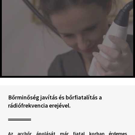
Bőrminőség javítás és bőrfiatalítás a
rádiófrekvencia erejével.
Az arcbőr ápolását már fiatal korban érdemes