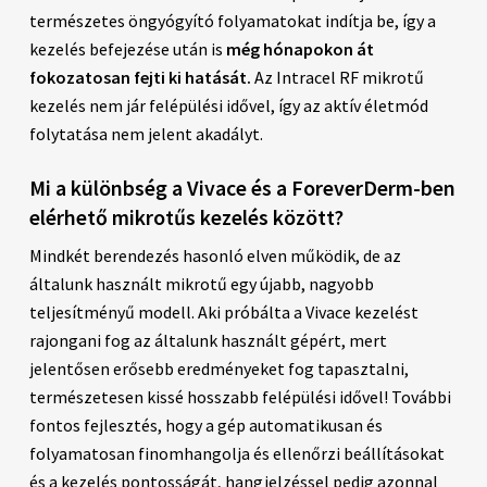
természetes öngyógyító folyamatokat indítja be, így a
kezelés befejezése után is
még hónapokon át
fokozatosan fejti ki hatását.
Az Intracel RF mikrotű
kezelés nem jár felépülési idővel, így az aktív életmód
folytatása nem jelent akadályt.
Mi a különbség a Vivace és a ForeverDerm-ben
elérhető mikrotűs kezelés között?
Mindkét berendezés hasonló elven működik, de az
általunk használt mikrotű egy újabb, nagyobb
teljesítményű modell. Aki próbálta a Vivace kezelést
rajongani fog az általunk használt gépért, mert
jelentősen erősebb eredményeket fog tapasztalni,
természetesen kissé hosszabb felépülési idővel! További
fontos fejlesztés, hogy a gép automatikusan és
folyamatosan finomhangolja és ellenőrzi beállításokat
és a kezelés pontosságát, hangjelzéssel pedig azonnal