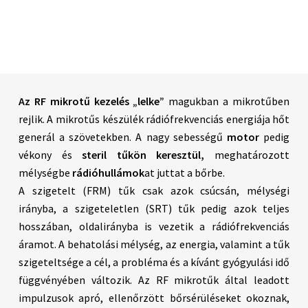
Az RF mikrotű kezelés „lelke”
magukban a mikrotűben
rejlik. A mikrotűs készülék rádiófrekvenciás energiája hőt
generál a szövetekben. A nagy sebességű
motor
pedig
vékony és
steril tűkön keresztül,
meghatározott
mélységbe
rádióhullámok
at juttat a bőrbe.
A szigetelt (FRM) tűk csak azok csúcsán, mélységi
irányba, a szigeteletlen (SRT) tűk pedig azok teljes
hosszában, oldalirányba is vezetik a rádiófrekvenciás
áramot. A behatolási mélység, az energia, valamint a tűk
szigeteltsége a cél, a probléma és a kívánt gyógyulási idő
függvényében változik. Az RF mikrotűk által leadott
impulzusok apró, ellenőrzött bőrsérüléseket okoznak,