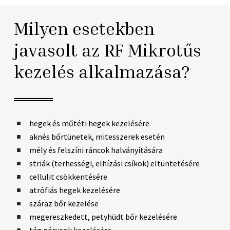
Milyen esetekben
javasolt az RF Mikrotűs
kezelés alkalmazása?
hegek és műtéti hegek kezelésére
aknés bőrtünetek, mitesszerek esetén
mély és felszíni ráncok halványítására
striák (terhességi, elhízási csíkok) eltüntetésére
cellulit csökkentésére
atrófiás hegek kezelésére
száraz bőr kezelése
megereszkedett, petyhüdt bőr kezelésére