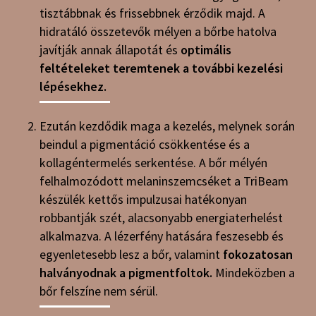
tisztábbnak és frissebbnek érződik majd. A
hidratáló összetevők mélyen a bőrbe hatolva
javítják annak állapotát és
optimális
feltételeket teremtenek a további kezelési
lépésekhez.
Ezután kezdődik maga a kezelés, melynek során
beindul a pigmentáció csökkentése és a
kollagéntermelés serkentése. A bőr mélyén
felhalmozódott melaninszemcséket a TriBeam
készülék kettős impulzusai hatékonyan
robbantják szét, alacsonyabb energiaterhelést
alkalmazva. A lézerfény hatására feszesebb és
egyenletesebb lesz a bőr, valamint
fokozatosan
halványodnak a pigmentfoltok.
Mindeközben a
bőr felszíne nem sérül.