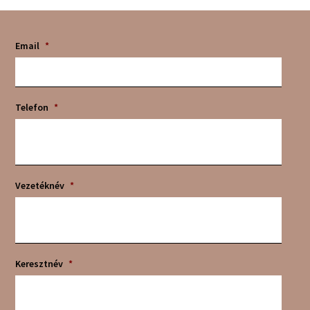
Email
*
Telefon
*
Vezetéknév
*
Keresztnév
*