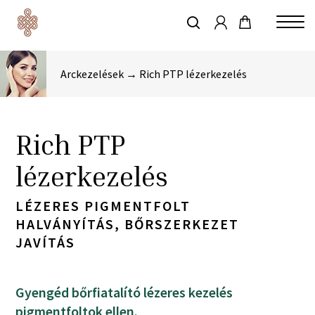
account
Skip
to
keresés
Close
main
Menu
content
Arckezelések → Rich PTP lézerkezelés
Rich PTP
lézerkezelés
LÉZERES PIGMENTFOLT
HALVÁNYÍTÁS, BŐRSZERKEZET
JAVÍTÁS
Gyengéd bőrfiatalító lézeres kezelés
pigmentfoltok ellen.