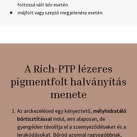
foltossá vált bőr esetén
májfolt vagy szeplő megjelenése esetén
A Rich-PTP lézeres
pigmentfolt halványítás
menete
Az arckezelésed egy kényeztető,
mélyhidratáló
bőrtisztítással
indul, ami alaposan, de
gyengéden távolítja el a szennyeződéseket és a
lerakódásokat. Bőröd azonnal ragyogóbbnak,