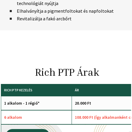
technológiát nyújtja
Elhalványítja a pigmentfoltokat és napfoltokat
Revitalizálja a fakó arcbőrt
Rich PTP Árak
RICH PTP KEZELÉS
ÁR
1 alkalom - 1 régió*
20.000 Ft
6 alkalom
108.000 Ft (Így alkalmanként cs