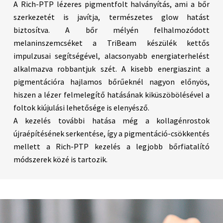
A Rich-PTP lézeres pigmentfolt halványítás, ami a bőr
szerkezetét is javítja, természetes glow hatást
biztosítva. A bőr mélyén felhalmozódott
melaninszemcséket a TriBeam készülék kettős
impulzusai segítségével, alacsonyabb energiaterhelést
alkalmazva robbantjuk szét. A kisebb energiaszint a
pigmentációra hajlamos bőrűeknél nagyon előnyös,
hiszen a lézer felmelegítő hatásának kiküszöbölésével a
foltok kiújulási lehetősége is elenyésző.
A kezelés további hatása még a kollagénrostok
újraépítésének serkentése, így a pigmentáció-csökkentés
mellett a Rich-PTP kezelés a legjobb bőrfiatalító
módszerek közé is tartozik.