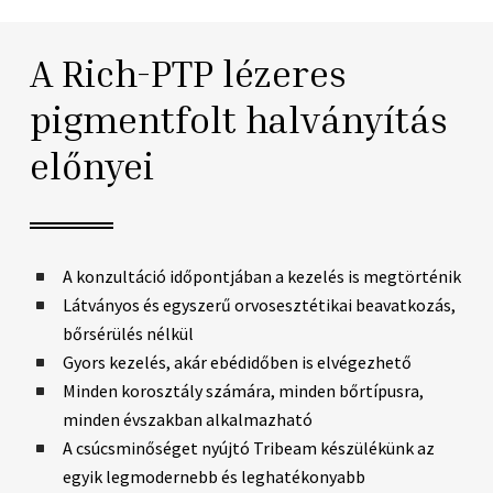
A Rich-PTP lézeres
pigmentfolt halványítás
előnyei
A konzultáció időpontjában a kezelés is megtörténik
Látványos és egyszerű orvosesztétikai beavatkozás,
bőrsérülés nélkül
Gyors kezelés, akár ebédidőben is elvégezhető
Minden korosztály számára, minden bőrtípusra,
minden évszakban alkalmazható
A csúcsminőséget nyújtó Tribeam készülékünk az
egyik legmodernebb és leghatékonyabb