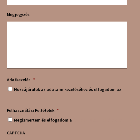
Megjegyzés
Adatkezelés
*
Hozzájárulok az adataim kezeléséhez és elfogadom az
adatkezelési tájékoztatót!
Felhasználási Feltételek
*
Megismertem és elfogadom a
felhasználási feltételeket!
CAPTCHA