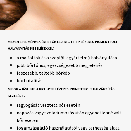
MILYEN EREDMÉNYEK ÉRHETŐK EL A RICH-PTP LÉZERES PIGMENTFOLT
HALVÁNYÍTÁS KEZELÉSEKKEL?
a májfoltok és a szeplők egyértelmű halványulása
jobb bőrtónus, egészségesebb megjelenés
feszesebb, teltebb bőrkép
bőrfiatalítás
MIKOR AJÁNLJUK A RICH-PTP LÉZERES PIGMENTFOLT HALVÁNYÍTÁS
KEZELÉST?
ragyogását vesztett bőr esetén
napozás vagy szoláriumozás után egyenetlenné vált
bőr esetén
fogamzásgátló használatától vagy terhesség alatt