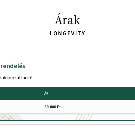
Árak
LONGEVITY
rendelés
zakkonzultáció!
Ó
ÁR
39.000 Ft