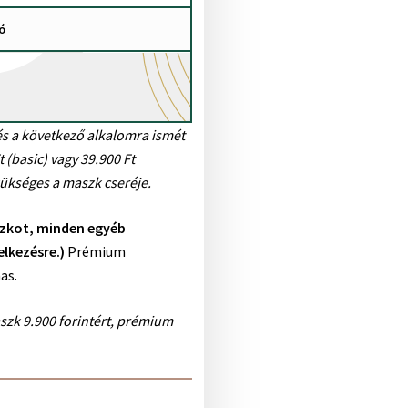
tó
és a következő alkalomra ismét
(basic) vagy 39.900 Ft
zükséges a maszk cseréje.
szkot, minden egyéb
lkezésre.)
Prémium
as.
szk 9.900 forintért, prémium