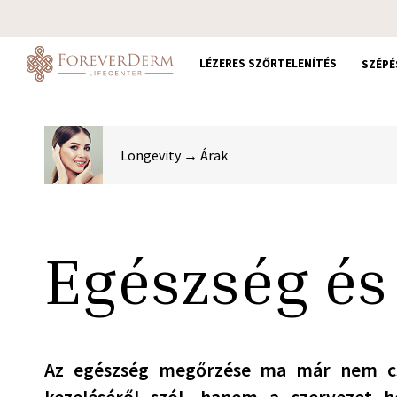
Skip
to
main
LÉZERES SZŐRTELENÍTÉS
SZÉPÉ
content
Longevity → Árak
Egészség és
Az egészség megőrzése ma már nem c