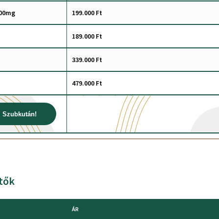
000mg
199.000 Ft
189.000 Ft
339.000 Ft
479.000 Ft
Szubkután!
ítők
ÁR