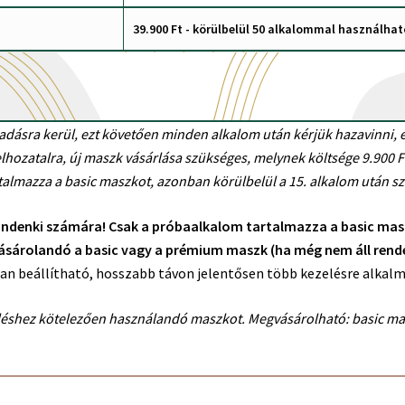
39.900 Ft - körülbelül 50 alkalommal használha
adásra kerül, ezt követően minden alkalom után kérjük hazavinni, 
ozatalra, új maszk vásárlása szükséges, melynek költsége 9.900 Ft 
almazza a basic maszkot, azonban körülbelül a 15. alkalom után s
indenki számára! Csak a próbaalkalom tartalmazza a basic ma
árolandó a basic vagy a prémium maszk (ha még nem áll rende
n beállítható, hosszabb távon jelentősen több kezelésre alkalm
léshez kötelezően használandó maszkot. Megvásárolható: basic ma