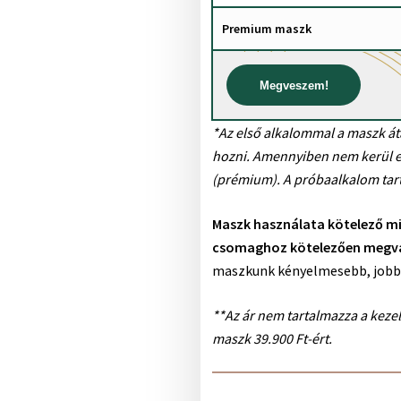
Premium maszk
Megveszem!
*Az első alkalommal a maszk át
hozni. Amennyiben nem kerül elh
(prémium). A próbaalkalom tart
Maszk használata kötelező m
csomaghoz kötelezően megvás
maszkunk kényelmesebb, jobba
**Az ár nem tartalmazza a keze
maszk 39.900 Ft-ért.