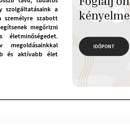
Foglalj on
osszú távú, tudatos
y szolgáltatásaink a
kényelme
a személyre szabott
segítsenek megőrizni
és életminőségedet.
v megoldásainkkal
IDŐPONT
b és aktívabb élet