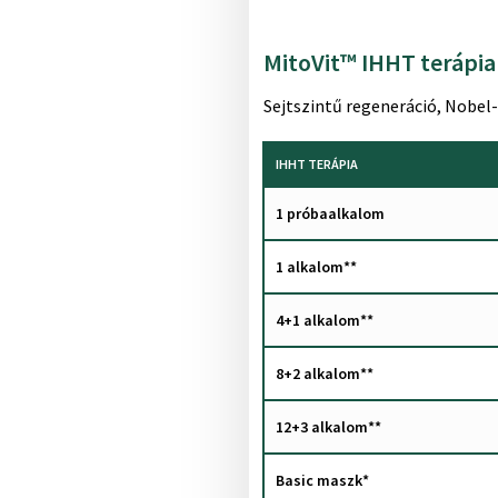
MitoVit™ IHHT terápia
Sejtszintű regeneráció, Nobel
IHHT TERÁPIA
1 próbaalkalom
1 alkalom**
4+1 alkalom**
8+2 alkalom**
12+3 alkalom**
Basic maszk*