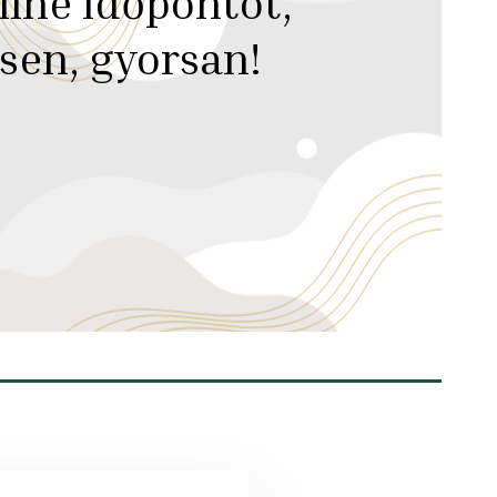
line időpontot,
sen, gyorsan!