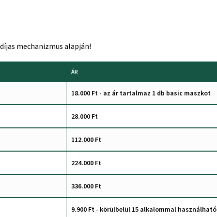
-díjas mechanizmus alapján!
ÁR
18.000 Ft - az ár tartalmaz 1 db basic maszkot
28.000 Ft
112.000 Ft
224.000 Ft
336.000 Ft
9.900 Ft - körülbelül 15 alkalommal használható