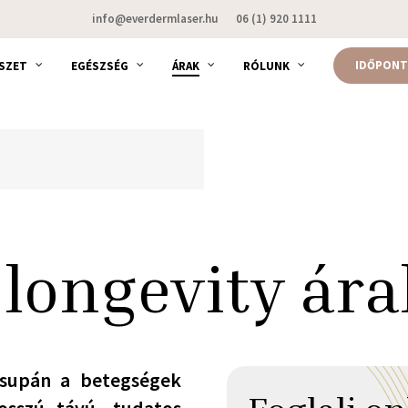
info@everdermlaser.hu
06 (1) 920 1111
IDŐPONT
SZET
EGÉSZSÉG
ÁRAK
RÓLUNK
 longevity ára
supán a betegségek