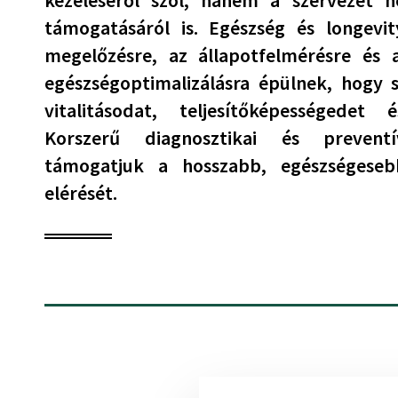
kezeléséről szól, hanem a szervezet h
támogatásáról is. Egészség és longevit
megelőzésre, az állapotfelmérésre és 
egészségoptimalizálásra épülnek, hogy 
vitalitásodat, teljesítőképességedet 
Korszerű diagnosztikai és preventí
támogatjuk a hosszabb, egészségeseb
elérését.