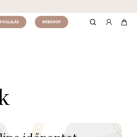
accou
keresés
FOGLALÁS
WEBSHOP
k