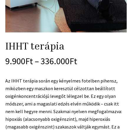
IHHT terápia
9.900
Ft
–
336.000
Ft
Az IHHT terápia során egy kényelmes fotelben pihensz,
miközben egy maszkon keresztül célzottan beállított
oxigénkoncentrációjú levegőt lélegzel be. Ez egy olyan
módszer, ami a magaslati edzés elvén működik – csak itt
nem kell hegyre menni. Szakmai nyelven megfogalmazva:
hipoxiás (alacsonyabb oxigénszint), majd hiperoxiás
(magasabb oxigénszint) szakaszok váltják egymást. Ez a