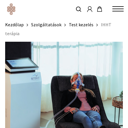
account
Skip
to
keresés
Close
main
Kezdőlap
Szolgáltatások
Test kezelés
IHHT
Menu
content
terápia