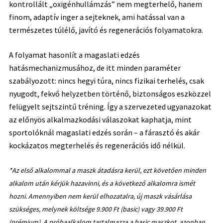
kontrollált „oxigénhullámzás” nem megterhelő, hanem
finom, adaptív inger a sejteknek, ami hatással van a
természetes túlélő, javító és regenerációs folyamatokra.
A folyamat hasonlít a magaslati edzés
hatásmechanizmusához, de itt minden paraméter
szabályozott: nincs hegyi túra, nincs fizikai terhelés, csak
nyugodt, fekvő helyzetben történő, biztonságos eszközzel
felügyelt sejtszintű tréning. Így a szervezeted ugyanazokat
az előnyös alkalmazkodási válaszokat kaphatja, mint
sportolóknál magaslati edzés során – a fárasztó és akár
kockázatos megterhelés és regenerációs idő nélkül.
*Az első alkalommal a maszk átadásra kerül, ezt követően minden
alkalom után kérjük hazavinni, és a következő alkalomra ismét
hozni. Amennyiben nem kerül elhozatalra, új maszk vásárlása
szükséges, melynek költsége 9.900 Ft (basic) vagy 39.900 Ft
(prémium). A próbaalkalom tartalmazza a basic maszkot, azonban