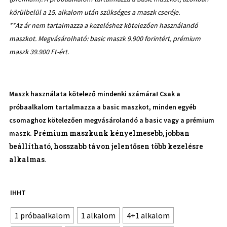
körülbelül a 15. alkalom után szükséges a maszk cseréje.
**Az ár nem tartalmazza a kezeléshez kötelezően használandó
maszkot. Megvásárolható: basic maszk 9.900 forintért, prémium
maszk 39.900 Ft-ért.
Maszk használata kötelező mindenki számára! Csak a
próbaalkalom tartalmazza a basic maszkot, minden egyéb
csomaghoz kötelezően megvásárolandó a basic vagy a prémium
Prémium maszkunk kényelmesebb, jobban
maszk.
beállítható, hosszabb távon jelentősen több kezelésre
alkalmas.
IHHT
1 próbaalkalom
1 alkalom
4+1 alkalom