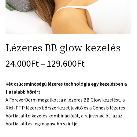
Lézeres BB glow kezelés
24.000
Ft
–
129.600
Ft
Két csúcsminőségű lézeres technológia egy kezelésben a
fiatalabb bőrért.
A ForeverDerm megalkotta a lézeres BB Glow kezelést, a
Rich PTP lézeres bőrszerkezet javító és a Genesis lézeres
bőrfiatalító kezelés kombinációját, a rejuvenációt, azaz
bőrfiatalítás legmagasabb szintjét.