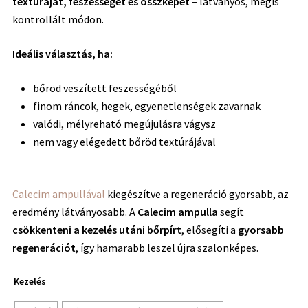
textúráját, feszességét és összképét
– látványos, mégis
kontrollált módon.
Ideális választás, ha:
bőröd veszített feszességéből
finom ráncok, hegek, egyenetlenségek zavarnak
valódi, mélyreható megújulásra vágysz
nem vagy elégedett bőröd textúrájával
Calecim ampullával
kiegészítve a regeneráció gyorsabb, az
eredmény látványosabb.
A
Calecim ampulla
segít
csökkenteni a kezelés utáni bőrpírt
, elősegíti a
gyorsabb
regenerációt
, így hamarabb leszel újra szalonképes.
Kezelés