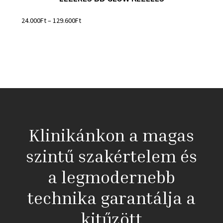
24.000
Ft
–
129.600
Ft
Klinikánkon a magas
szintű szakértelem és
a legmodernebb
technika garantálja a
kitűzött