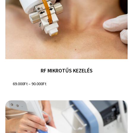
RF MIKROTŰS KEZELÉS
69.000
Ft
–
90.000
Ft