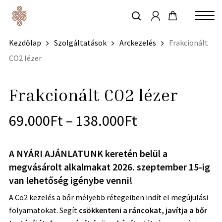
account
Skip
to
keresés
Close
main
Kezdőlap
Szolgáltatások
Arckezelés
Frakcionált
Menu
content
CO2 lézer
Frakcionált CO2 lézer
69.000
Ft
–
138.000
Ft
A NYÁRI AJÁNLATUNK keretén belül a
megvásárolt alkalmakat 2026. szeptember 15-ig
van lehetőség igénybe venni!
A Co2 kezelés a bőr mélyebb rétegeiben indít el megújulási
folyamatokat.
Segít
csökkenteni a ráncokat, javítja a bőr