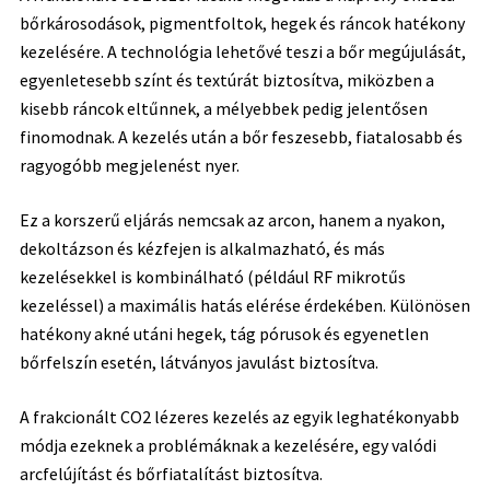
bőrkárosodások, pigmentfoltok, hegek és ráncok hatékony
kezelésére. A technológia lehetővé teszi a bőr megújulását,
egyenletesebb színt és textúrát biztosítva, miközben a
kisebb ráncok eltűnnek, a mélyebbek pedig jelentősen
finomodnak. A kezelés után a bőr feszesebb, fiatalosabb és
ragyogóbb megjelenést nyer.
Ez a korszerű eljárás nemcsak az arcon, hanem a nyakon,
dekoltázson és kézfejen is alkalmazható, és más
kezelésekkel is kombinálható (például RF mikrotűs
kezeléssel) a maximális hatás elérése érdekében. Különösen
hatékony akné utáni hegek, tág pórusok és egyenetlen
bőrfelszín esetén, látványos javulást biztosítva.
A frakcionált CO2 lézeres kezelés az egyik leghatékonyabb
módja ezeknek a problémáknak a kezelésére, egy valódi
arcfelújítást és bőrfiatalítást biztosítva.