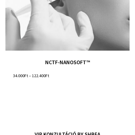
NCTF-NANOSOFT™
34.000
Ft
–
122.400
Ft
VIP KONZULTÁCIÓ BY SHBEA