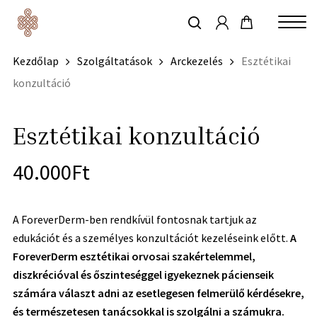
account
Skip
to
keresés
Close
main
Kezdőlap
Szolgáltatások
Arckezelés
Esztétikai
Menu
content
konzultáció
Esztétikai konzultáció
40.000
Ft
A ForeverDerm-ben rendkívül fontosnak tartjuk az
edukációt és a személyes konzultációt kezeléseink előtt.
A
ForeverDerm esztétikai orvosai szakértelemmel,
diszkrécióval és őszinteséggel igyekeznek pácienseik
számára választ adni az esetlegesen felmerülő kérdésekre,
és természetesen tanácsokkal is szolgálni a számukra.