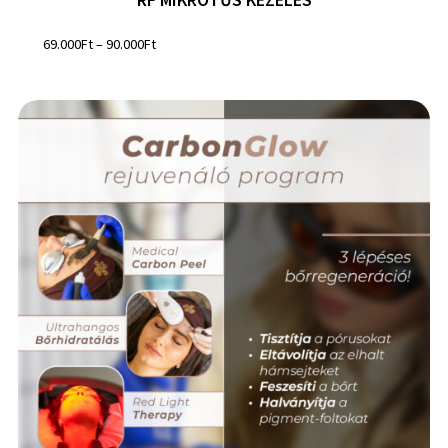
69.000
Ft
–
90.000
Ft