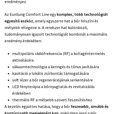
eredményez.
Az EunSung Comfort Line egy
komplex, több technológiát
egyesítő eszköz
, amely egyszerre hat a bőr felszíni és
mélyebb rétegeire is. A rendszer hat különböző,
tudományosan igazolt technológiát kombinál a maximális
eredmény érdekében:
multipoláris rádiófrekvencia (RF) a kollagéntermelés
aktiválására
vákuumtechnológia a keringés és tónus javítására
kavitáció a lokális zsírbontás támogatására
soft lézer a bőr regenerációjának serkentésére
LED fényterápia a bőrnyugtatás és revitalizálás
érdekében
thermális RF a mélyebb szöveti feszesítéshez
A kezelés együttes hatása, hogy a bőr
feszesebb, simább és
kontúrosabb megjelenést kap
, miközben javul a bőr