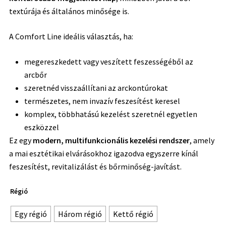
textúrája és általános minősége is.
A Comfort Line ideális választás, ha:
megereszkedett vagy veszített feszességéből az
arcbőr
szeretnéd visszaállítani az arckontúrokat
természetes, nem invazív feszesítést keresel
komplex, többhatású kezelést szeretnél egyetlen
eszközzel
Ez egy
modern, multifunkcionális kezelési rendszer
, amely
a mai esztétikai elvárásokhoz igazodva egyszerre kínál
feszesítést, revitalizálást és bőrminőség-javítást.
Régió
Egy régió
Három régió
Kettő régió