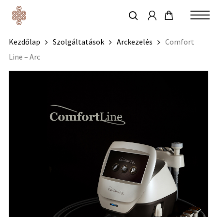
account
Skip
to
keresés
Close
main
Kezdőlap
Szolgáltatások
Arckezelés
Comfort
Menu
content
Line – Arc