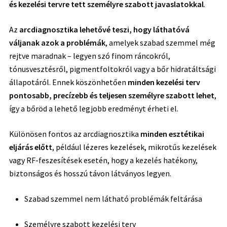
és kezelési tervre tett személyre szabott javaslatokkal
.
Az
arcdiagnosztika lehetővé teszi, hogy láthatóvá
váljanak azok a problémák
, amelyek szabad szemmel még
rejtve maradnak – legyen szó finom ráncokról,
tónusvesztésről, pigmentfoltokról vagy a bőr hidratáltsági
állapotáról. Ennek köszönhetően
minden kezelési terv
pontosabb, precízebb és teljesen személyre szabott lehet
,
így a bőröd a lehető legjobb eredményt érheti el.
Különösen fontos az arcdiagnosztika
minden esztétikai
eljárás előtt
, például lézeres kezelések, mikrotűs kezelések
vagy RF-feszesítések esetén, hogy a kezelés hatékony,
biztonságos és hosszú távon látványos legyen.
Szabad szemmel nem látható problémák feltárása
Személyre szabott kezelési terv