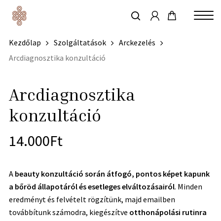
account
Skip
to
keresés
Close
main
Kezdőlap
Szolgáltatások
Arckezelés
Menu
content
Arcdiagnosztika konzultáció
Arcdiagnosztika
konzultáció
14.000
Ft
A
beauty konzultáció során átfogó, pontos képet kapunk
a bőröd állapotáról és esetleges elváltozásairól
. Minden
eredményt és felvételt rögzítünk, majd emailben
továbbítunk számodra, kiegészítve
otthonápolási rutinra