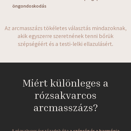
öngondoskodás
Az arcmasszázs tökéletes választás mindazoknak,
akik egyszerre szeretnének tenni bőrük
szépségéért és a testi-lelki ellazulásért.
Miért különleges a
rózsakvarcos
arcmasszázs?
A rózsakvarc évszázadok óta
a szépség és a harmónia