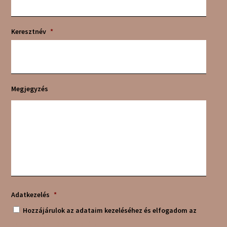
Keresztnév
*
Megjegyzés
Adatkezelés
*
Hozzájárulok az adataim kezeléséhez és elfogadom az
adatkezelési tájékoztatót!