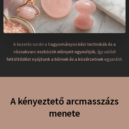
A kezelés során a h
agyományos kézi technikák és a
rózsakvarc eszközök előnyeit egyesítjük
, így valódi
feltöltődést nyújtunk a bőrnek és a közérzetnek
egyaránt.
A kényeztető arcmasszázs
menete