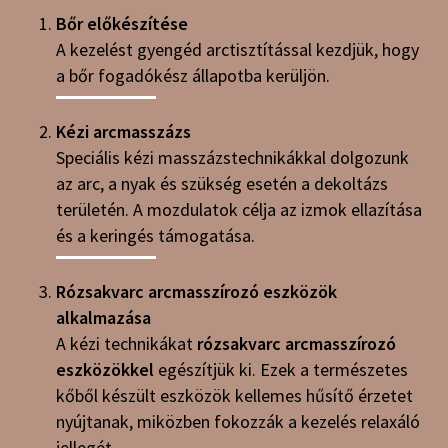
Bőr előkészítése
A kezelést gyengéd arctisztítással kezdjük, hogy
a bőr fogadókész állapotba kerüljön.
Kézi arcmasszázs
Speciális kézi masszázstechnikákkal dolgozunk
az arc, a nyak és szükség esetén a dekoltázs
területén. A mozdulatok célja az izmok ellazítása
és a keringés támogatása.
Rózsakvarc arcmasszírozó eszközök
alkalmazása
A kézi technikákat
rózsakvarc arcmasszírozó
eszközökkel
egészítjük ki. Ezek a természetes
kőből készült eszközök kellemes hűsítő érzetet
nyújtanak, miközben fokozzák a kezelés relaxáló
jellegét.