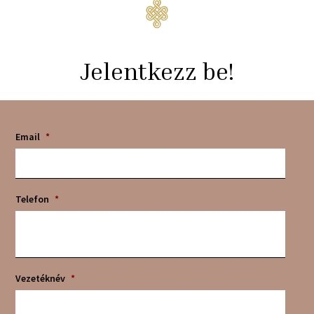
folyamatokat.
Jelentkezz be!
Email
*
Telefon
*
Vezetéknév
*