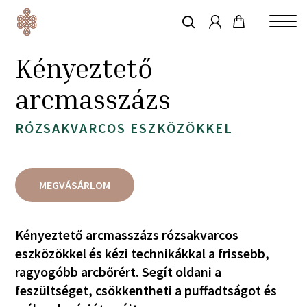
account
Skip
to
keresés
Close
main
Kényeztető
Menu
content
arcmasszázs
RÓZSAKVARCOS ESZKÖZÖKKEL
MEGVÁSÁRLOM
Kényeztető arcmasszázs rózsakvarcos
eszközökkel és kézi technikákkal a frissebb,
ragyogóbb arcbőrért. Segít oldani a
feszültséget, csökkentheti a puffadtságot és