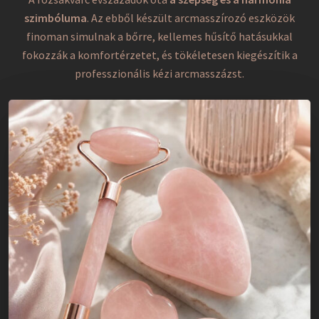
szimbóluma
. Az ebből készült arcmasszírozó eszközök
finoman simulnak a bőrre, kellemes hűsítő hatásukkal
fokozzák a komfortérzetet, és tökéletesen kiegészítik a
professzionális kézi arcmasszázst.