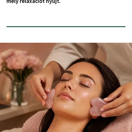
mély relaxációt nyújt.