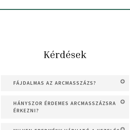
Kérdések
FÁJDALMAS AZ ARCMASSZÁZS?
Nem. Az arcmasszázs kifejezetten kellemes, relaxáló kezelés. A
HÁNYSZOR ÉRDEMES ARCMASSZÁZSRA
mozdulatok gyengédek, ugyanakkor célzottak, így segítenek
ÉRKEZNI?
oldani az arcizmokban felhalmozódott feszültséget és támogatják
a teljes ellazulást.
Már egyetlen kezelés is látványosan felfrissítheti a megjelenést