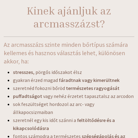
Kinek ajánljuk az
arcmasszázst?
Az arcmasszázs szinte minden bőrtípus számára
kellemes és hasznos választás lehet, különösen
akkor, ha:
stresszes,
pörgős időszakot élsz
gyakran érzed magad
fáradtnak vagy kimerültnek
szeretnéd fokozni bőröd
természetes ragyogását
puffadtságot
vagy nehéz érzetet tapasztalsz az arcodon
sok feszültséget hordozol az arc- vagy
állkapocsizmaiban
szeretnél egy kis időt szánni a
feltöltődésre és a
kikapcsolódásra
fontos számodra a természetes
szépségápolás és az