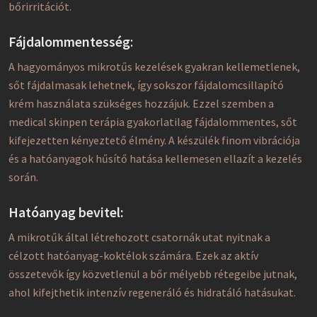
bőrirritációt.
Fájdalommentesség
:
A hagyományos mikrotűs kezelések gyakran kellemetlenek,
sőt fájdalmasak lehetnek, így sokszor fájdalomcsillapító
krém használata szükséges hozzájuk. Ezzel szemben a
medical skinpen terápia gyakorlatilag fájdalommentes, sőt
kifejezetten kényeztető élmény. A készülék finom vibrációja
és a hatóanyagok hűsítő hatása kellemesen ellazít a kezelés
során.
Hatóanyag bevitel:
A mikrotűk által létrehozott csatornák utat nyitnak a
célzott hatóanyag-koktélok számára. Ezek az aktív
összetevők így közvetlenül a bőr mélyebb rétegeibe jutnak,
ahol kifejthetik intenzív regeneráló és hidratáló hatásukat.