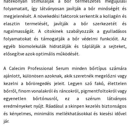
hatékonyan stimulálják a bőr természetes megújulási
folyamatait, így látványosan javítják a bőr minőségét és
megjelenését. A növekedési faktorok serkentik a kollagén és
elasztin termelését, javítják a bőr szerkezetét és
rugalmasságát. A citokinek szabályozzák a gyulladásos
folyamatokat és támogatják a bőr védelmi funkcióit. Az
egyéb biomolekulák hidratálják és táplálják a sejteket,
elősegítve azok optimális működését.
A Calecim Professional Serum minden bőrtípus számára
ajánlott, különösen azoknak, akik szeretnék megelőzni vagy
kezelni a bőröregedés jeleit. Legyen szó fakó, élettelen
bőrről, finom vonalakról és ráncokról, pigmentfoltokról vagy
egyenetlen bőrtónusról, ez a szérum látványos
eredményeket nyújt. Ráadásul a skinpen kezelés biztonságos
és kényelmes, minimális mellékhatásokkal és kiesési idővel
jár.