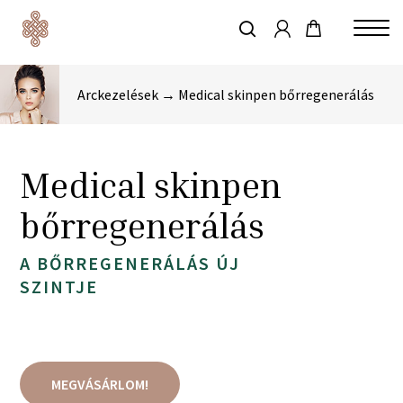
account
Skip
to
keresés
Close
main
Menu
content
Arckezelések → Medical skinpen bőrregenerálás
Medical skinpen
bőrregenerálás
A BŐRREGENERÁLÁS ÚJ
SZINTJE
MEGVÁSÁRLOM!