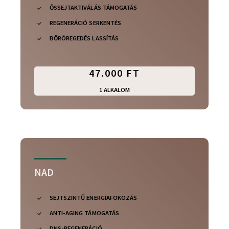
ŐSSEJTAKTIVÁLÁS TÁMOGATÁS
REGENERÁCIÓ SERKENTÉS
BŐRÖREGEDÉS LASSÍTÁS
47.000 FT
1 ALKALOM
NAD
SEJTSZINTŰ ENERGIAFOKOZÁS
ANTI-AGING TÁMOGATÁS
DNS-REGENERÁCIÓ