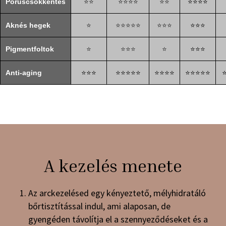
Póruscsökkentés
⭐⭐
⭐⭐⭐⭐
⭐⭐
⭐⭐⭐⭐
Aknés hegek
⭐
⭐⭐⭐⭐⭐
⭐⭐⭐
⭐⭐⭐
Pigmentfoltok
⭐
⭐⭐⭐
⭐
⭐⭐⭐
Anti-aging
⭐⭐⭐
⭐⭐⭐⭐⭐
⭐⭐⭐⭐
⭐⭐⭐⭐⭐
A kezelés menete
Az arckezelésed egy kényeztető, mélyhidratáló
bőrtisztítással indul, ami alaposan, de
gyengéden távolítja el a szennyeződéseket és a