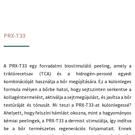
PRX-T33
A PRX-T33 egy forradalmi biostimuláló peeling, amely a
triklórecetsav (TCA) és a hidrogén-peroxid egyedi
kombinációját használja a bőr megújítására. Ez a különleges
formula mélyen a bőrbe hatol, hogy sejtszinten serkentse a
kollagéntermelést, aktiválja a sejtmegújulást, és javítsa a bőr
textúráját és tónusát. Mi teszi a PRX-T33-at különlegessé?
Ahelyett, hogy felszíni hámlást okozna, mint a hagyományos
kémiai peelingek, a PRX-T33 a dermist stimulálja, így indítva
be a bőr természetes regenerációs folyamatait. Ennek