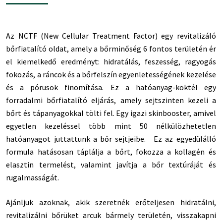
Az NCTF (New Cellular Treatment Factor) egy revitalizáló
bőrfiatalító oldat, amely a bőrminőség 6 fontos területén ér
el kiemelkedő eredményt: hidratálás, feszesség, ragyogás
fokozás, a ráncok és a bőrfelszín egyenletességének kezelése
és a pórusok finomítása. Ez a hatóanyag-koktél egy
forradalmi bőrfiatalító eljárás, amely sejtszinten kezeli a
bőrt és tápanyagokkal tölti fel. Egy igazi skinbooster, amivel
egyetlen kezeléssel több mint 50 nélkülözhetetlen
hatóanyagot juttattunk a bőr sejtjeibe. Ez az egyedülálló
formula hatásosan táplálja a bőrt, fokozza a kollagén és
elasztin termelést, valamint javítja a bőr textúráját és
rugalmasságát.
Ajánljuk azoknak, akik szeretnék erőteljesen hidratálni,
revitalizálni bőrüket arcuk bármely területén, visszakapni