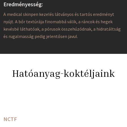
Eredményesség
:
A medical skinpen kezelés látványos és tartós eredményt
nyújt. A bőr textúrája finomabbá válik, a ráncok és hegek
kevésbé láthatóak, a pórusok összehúzódnak, a hidratáltság
és rugalmasság pedig jelentősen javul.
Hatóanyag-koktéljaink
NCTF