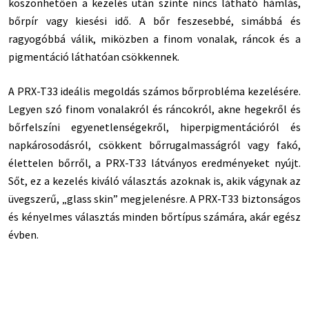
köszönhetően a kezelés után szinte nincs látható hámlás,
bőrpír vagy kiesési idő. A bőr feszesebbé, simábbá és
ragyogóbbá válik, miközben a finom vonalak, ráncok és a
pigmentáció láthatóan csökkennek.
A PRX-T33 ideális megoldás számos bőrprobléma kezelésére.
Legyen szó finom vonalakról és ráncokról, akne hegekről és
bőrfelszíni egyenetlenségekről, hiperpigmentációról és
napkárosodásról, csökkent bőrrugalmasságról vagy fakó,
élettelen bőrről, a PRX-T33 látványos eredményeket nyújt.
Sőt, ez a kezelés kiváló választás azoknak is, akik vágynak az
üvegszerű, „glass skin” megjelenésre. A PRX-T33 biztonságos
és kényelmes választás minden bőrtípus számára, akár egész
évben.