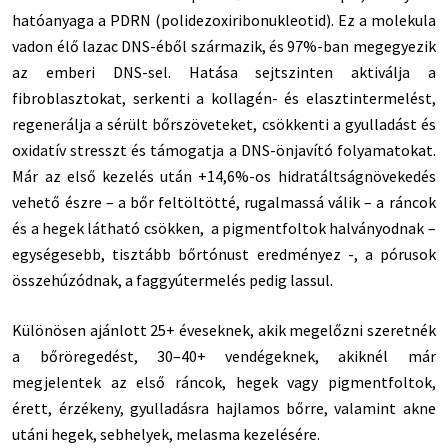
hatóanyaga a PDRN (polidezoxiribonukleotid). Ez a molekula
vadon élő lazac DNS-éből származik, és 97%-ban megegyezik
az emberi DNS-sel. Hatása sejtszinten aktiválja a
fibroblasztokat, serkenti a kollagén- és elasztintermelést,
regenerálja a sérült bőrszöveteket, csökkenti a gyulladást és
oxidatív stresszt és támogatja a DNS-önjavító folyamatokat.
Már az első kezelés után +14,6%-os hidratáltságnövekedés
vehető észre – a bőr feltöltötté, rugalmassá válik – a ráncok
és a hegek látható csökken, a pigmentfoltok halványodnak –
egységesebb, tisztább bőrtónust eredményez -, a pórusok
összehúzódnak, a faggyútermelés pedig lassul.
Különösen ajánlott 25+ éveseknek, akik megelőzni szeretnék
a bőröregedést, 30–40+ vendégeknek, akiknél már
megjelentek az első ráncok, hegek vagy pigmentfoltok,
érett, érzékeny, gyulladásra hajlamos bőrre, valamint akne
utáni hegek, sebhelyek, melasma kezelésére.