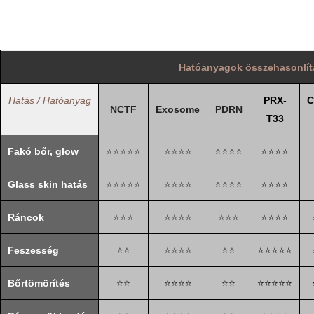
Hatóanyagok összehasonlít
Hatás / Hatóanyag
PRX-
C
NCTF
Exosome
PDRN
T33
Fakó bőr, glow
⭐⭐⭐⭐⭐
⭐⭐⭐⭐
⭐⭐⭐⭐
⭐⭐⭐⭐
Glass skin hatás
⭐⭐⭐⭐⭐
⭐⭐⭐⭐
⭐⭐⭐⭐
⭐⭐⭐⭐
Ráncok
⭐⭐⭐
⭐⭐⭐⭐
⭐⭐⭐
⭐⭐⭐⭐
Feszesség
⭐⭐
⭐⭐⭐⭐
⭐⭐
⭐⭐⭐⭐⭐
Bőrtömörítés
⭐⭐
⭐⭐⭐⭐
⭐⭐
⭐⭐⭐⭐⭐