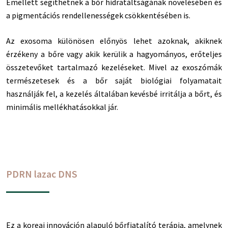
Emellett segíthetnek a bőr hidratáltságának növelésében és
a pigmentációs rendellenességek csökkentésében is.
Az exosoma különösen előnyös lehet azoknak, akiknek
érzékeny a bőre vagy akik kerülik a hagyományos, erőteljes
összetevőket tartalmazó kezeléseket. Mivel az exoszómák
természetesek és a bőr saját biológiai folyamatait
használják fel, a kezelés általában kevésbé irritálja a bőrt, és
minimális mellékhatásokkal jár.
PDRN lazac DNS
Ez a koreai innováción alapuló bőrfiatalító terápia, amelynek