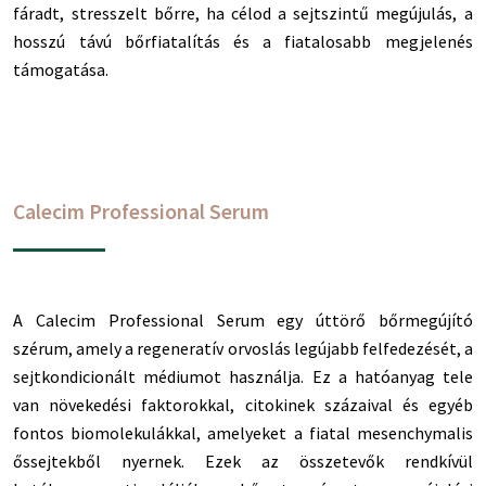
fáradt, stresszelt bőrre, ha célod a sejtszintű megújulás, a
hosszú távú bőrfiatalítás és a fiatalosabb megjelenés
támogatása.
Calecim Professional Serum
A Calecim Professional Serum egy úttörő bőrmegújító
szérum, amely a regeneratív orvoslás legújabb felfedezését, a
sejtkondicionált médiumot használja. Ez a hatóanyag tele
van növekedési faktorokkal, citokinek százaival és egyéb
fontos biomolekulákkal, amelyeket a fiatal mesenchymalis
őssejtekből nyernek. Ezek az összetevők rendkívül