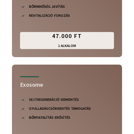
BŐRMINŐSÉG JAVÍTÁS
REVITALIZÁCIÓ FOKOZÁS
47.000 FT
1 ALKALOM
Exosome
SEJTREGENERÁCIÓ SERKENTÉS
GYULLADÁSCSÖKKENTÉS TÁMOGATÁS
BŐRFIATALÍTÁS ERŐSÍTÉS