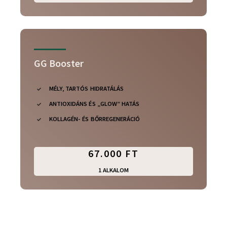
GG Booster
MÉLY, TARTÓS HIDRATÁLÁS
ANTIOXIDÁNS ÉS „GLOW” HATÁS
KOLLAGÉN- ÉS BŐRREGENERÁCIÓ
67.000 FT
1 ALKALOM