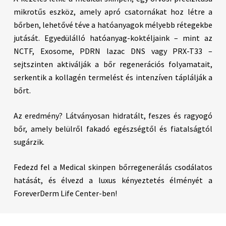
mikrotűs eszköz, amely apró csatornákat hoz létre a
bőrben, lehetővé téve a hatóanyagok mélyebb rétegekbe
jutását. Egyedülálló hatóanyag-koktéljaink – mint az
NCTF, Exosome, PDRN lazac DNS vagy PRX-T33 –
sejtszinten aktiválják a bőr regenerációs folyamatait,
serkentik a kollagén termelést és intenzíven táplálják a
bőrt.
Az eredmény? Látványosan hidratált, feszes és ragyogó
bőr, amely belülről fakadó egészségtől és fiatalságtól
sugárzik.
Fedezd fel a Medical skinpen bőrregenerálás csodálatos
hatását, és élvezd a luxus kényeztetés élményét a
ForeverDerm Life Center-ben!