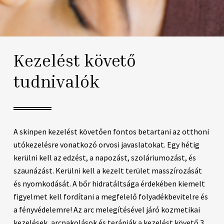
Kezelést követő
tudnivalók
A skinpen kezelést követően fontos betartani az otthoni
utókezelésre vonatkozó orvosi javaslatokat. Egy hétig
kerülni kell az edzést, a napozást, szoláriumozást, és
szaunázást. Kerülni kell a kezelt terület masszírozását
és nyomkodását. A bőr hidratáltsága érdekében kiemelt
figyelmet kell fordítani a megfelelő folyadékbevitelre és
a fényvédelemre! Az arc melegítésével járó kozmetikai
kezelések, arcpakolások és terápiák a kezelést követő 3