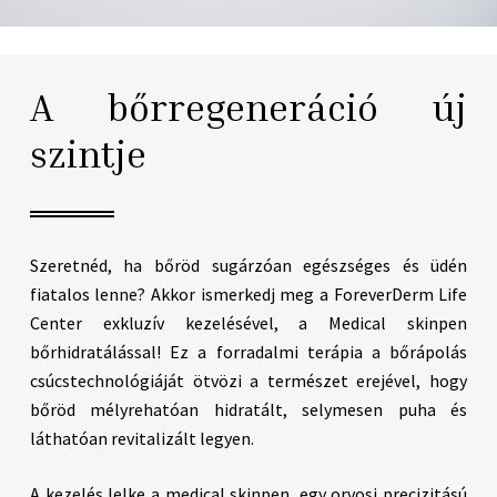
A bőrregeneráció új
szintje
Szeretnéd, ha bőröd sugárzóan egészséges és üdén
fiatalos lenne? Akkor ismerkedj meg a ForeverDerm Life
Center exkluzív kezelésével, a Medical skinpen
bőrhidratálással! Ez a forradalmi terápia a bőrápolás
csúcstechnológiáját ötvözi a természet erejével, hogy
bőröd mélyrehatóan hidratált, selymesen puha és
láthatóan revitalizált legyen.
A kezelés lelke a medical skinpen, egy orvosi precizitású