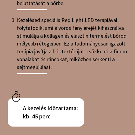
bejuttatását a bőrbe.
Kezelésed speciális Red Light LED terápiával
folytatódik, ami a vörös fény erejét kihasználva
stimulálja a kollagén és elasztin termelést bőröd
mélyebb rétegeiben. Ez a tudományosan igazolt
terápia javítja a bőr textúráját, csökkenti a finom
vonalakat és ráncokat, miközben serkenti a
sejtmegújulást.
A kezelés időtartama:
kb. 45 perc