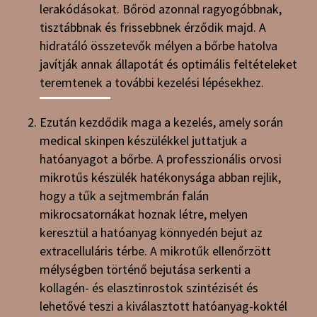
lerakódásokat. Bőröd azonnal ragyogóbbnak,
tisztábbnak és frissebbnek érződik majd. A
hidratáló összetevők mélyen a bőrbe hatolva
javítják annak állapotát és optimális feltételeket
teremtenek a további kezelési lépésekhez.
Ezután kezdődik maga a kezelés, amely során
medical skinpen készülékkel juttatjuk a
hatóanyagot a bőrbe. A professzionális orvosi
mikrotűs készülék hatékonysága abban rejlik,
hogy a tűk a sejtmembrán falán
mikrocsatornákat hoznak létre, melyen
keresztül a hatóanyag könnyedén bejut az
extracelluláris térbe. A mikrotűk ellenőrzött
mélységben történő bejutása serkenti a
kollagén- és elasztinrostok szintézisét és
lehetővé teszi a kiválasztott hatóanyag-koktél