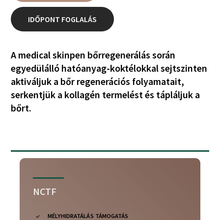
IDŐPONT FOGLALÁS
A medical skinpen bőrregenerálás során
egyedülálló hatóanyag-koktélokkal sejtszinten
aktiváljuk a bőr regenerációs folyamatait,
serkentjük a kollagén termelést és tápláljuk a
bőrt.
NCTF
MÉLYHIDRATÁLÁS TÁMOGATÁS