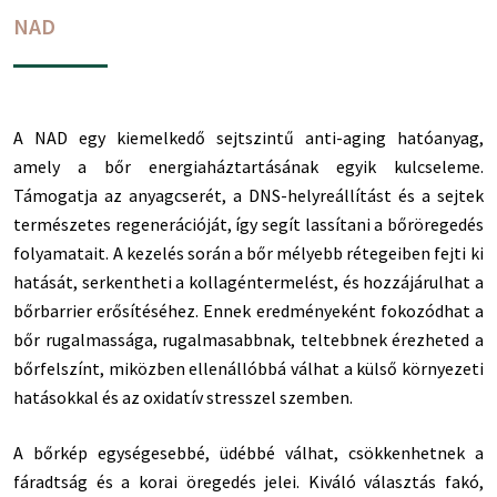
NAD
A NAD egy kiemelkedő sejtszintű anti-aging hatóanyag,
amely a bőr energiaháztartásának egyik kulcseleme.
Támogatja az anyagcserét, a DNS-helyreállítást és a sejtek
természetes regenerációját, így segít lassítani a bőröregedés
folyamatait. A kezelés során a bőr mélyebb rétegeiben fejti ki
hatását, serkentheti a kollagéntermelést, és hozzájárulhat a
bőrbarrier erősítéséhez. Ennek eredményeként fokozódhat a
bőr rugalmassága, rugalmasabbnak, teltebbnek érezheted a
bőrfelszínt, miközben ellenállóbbá válhat a külső környezeti
hatásokkal és az oxidatív stresszel szemben.
A bőrkép egységesebbé, üdébbé válhat, csökkenhetnek a
fáradtság és a korai öregedés jelei. Kiváló választás fakó,