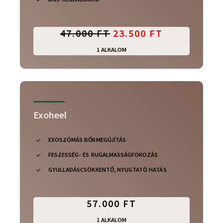
47.000 FT
23.500 FT
1 ALKALOM
Exoheel
EXOSZÓMÁS BŐRMEGÚJÍTÁS
FESZESSÉG- ÉS RUGALMASSÁGFOKOZÁS
GYULLADÁSCSÖKKENTŐ, NYUGTATÓ HATÁS
57.000 FT
1 ALKALOM