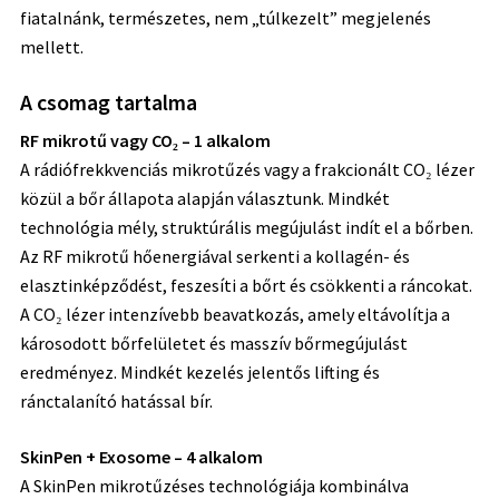
fiatalnánk, természetes, nem „túlkezelt” megjelenés
mellett.
A csomag tartalma
RF mikrotű vagy CO₂ – 1 alkalom
A rádiófrekkvenciás mikrotűzés vagy a frakcionált CO₂ lézer
közül a bőr állapota alapján választunk. Mindkét
technológia mély, struktúrális megújulást indít el a bőrben.
Az RF mikrotű hőenergiával serkenti a kollagén- és
elasztinképződést, feszesíti a bőrt és csökkenti a ráncokat.
A CO₂ lézer intenzívebb beavatkozás, amely eltávolítja a
károsodott bőrfelületet és masszív bőrmegújulást
eredményez. Mindkét kezelés jelentős lifting és
ránctalanító hatással bír.
SkinPen + Exosome – 4 alkalom
A SkinPen mikrotűzéses technológiája kombinálva