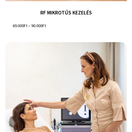
RF MIKROTŰS KEZELÉS
69.000
Ft
–
90.000
Ft