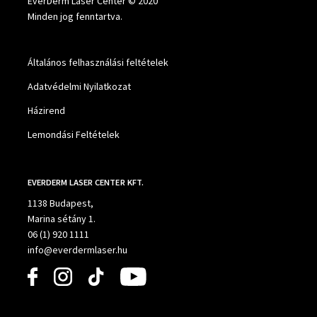
EverDerm Laser Center © 2020
Minden jog fenntartva.
Általános felhasználási feltételek
Adatvédelmi Nyilatkozat
Házirend
Lemondási Feltételek
EVERDERM LASER CENTER KFT.
1138 Budapest,
Marina sétány 1.
06 (1) 920 1111
info@everdermlaser.hu