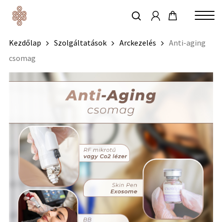
account
Skip
to
keresés
Close
main
Kezdőlap
Szolgáltatások
Arckezelés
Anti-aging
Menu
content
csomag