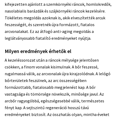
kifejezetten ajánlott a szemkörnyéki ráncok, homlokredők,
nasolabialis barázdák és szájkörnyéki ráncok kezelésére.
Tökéletes megoldás azoknak is, akik elveszítették arcuk
feszességét, és szeretnék újra formázott, fiatalos
arcvonalakat. Ez az átfogó anti-aging megoldás a
leglátványosabb fiatalító eredményeket nyújtja.
Milyen eredmények érhetők el
A kezeléssorozat után a ráncok mélysége jelentősen
csökken, a finom vonalak kisimulnak. A bőr feszessé,
rugalmassá válik, az arcvonalak újra kirajzolódnak. A lelógó
bőrterületek feszülnek, az arc összességében
formázottabb, fiatalosabb megjelenést kap. A bőr
vastagsága és tömörsége növekszik, minősége javul. Az
arcbőr ragyogóbbá, egészségesebbé válik, természetes
fényt kap. A sejtszintű regeneráció hosszú távú
eredményeket biztosít. Az összhatás olyan, mintha éveket