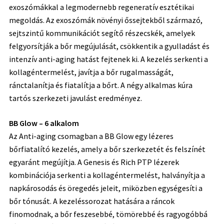
exoszómákkal a legmodernebb regeneratív esztétikai
megoldás. Az exoszómák növényi őssejtekből származó,
sejtszintű kommunikációt segítő részecskék, amelyek
felgyorsítják a bőr megújulását, csökkentik a gyulladást és
intenzív anti-aging hatást fejtenek ki. A kezelés serkenti a
kollagéntermelést, javítja a bőr rugalmasságát,
ránctalanítja és fiatalítja a bőrt. A négy alkalmas kúra
tartós szerkezeti javulást eredményez.
BB Glow – 6 alkalom
Az Anti-aging csomagban a BB Glow egy lézeres
bőrfiatalító kezelés, amely a bőr szerkezetét és felszínét
egyaránt megújítja. A Genesis és Rich PTP lézerek
kombinációja serkenti a kollagéntermelést, halványítja a
napkárosodás és öregedés jeleit, miközben egységesíti a
bőr tónusát. A kezeléssorozat hatására a ráncok
finomodnak, a bőr feszesebbé, tömörebbé és ragyogóbbá