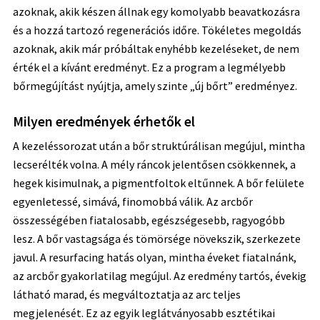
azoknak, akik készen állnak egy komolyabb beavatkozásra
és a hozzá tartozó regenerációs időre. Tökéletes megoldás
azoknak, akik már próbáltak enyhébb kezeléseket, de nem
érték el a kívánt eredményt. Ez a program a legmélyebb
bőrmegújítást nyújtja, amely szinte „új bőrt” eredményez.
Milyen eredmények érhetők el
A kezeléssorozat után a bőr struktúrálisan megújul, mintha
lecserélték volna. A mély ráncok jelentősen csökkennek, a
hegek kisimulnak, a pigmentfoltok eltűnnek. A bőr felülete
egyenletessé, simává, finomobbá válik. Az arcbőr
összességében fiatalosabb, egészségesebb, ragyogóbb
lesz. A bőr vastagsága és tömörsége növekszik, szerkezete
javul. A resurfacing hatás olyan, mintha éveket fiatalnánk,
az arcbőr gyakorlatilag megújul. Az eredmény tartós, évekig
látható marad, és megváltoztatja az arc teljes
megjelenését. Ez az egyik leglátványosabb esztétikai