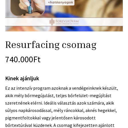
Resurfacing csomag
740.000
Ft
Kinek ajánljuk
Ez az intenzív program azoknak a vendégeinknek készült,
akik mély bőrmegújulást, teljes bőrfelület-megújítást
szeretnének elérni. Ideális választás azok számára, akik
súlyos napkárosodással, mély ráncokkal, aknés hegekkel,
pigmentfoltokkal vagy jelentősen károsodott
bőrtextúrával küzdenek. A csomag kifejezetten ajánlott