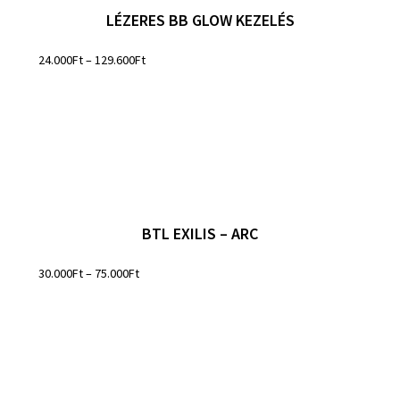
LÉZERES BB GLOW KEZELÉS
24.000
Ft
–
129.600
Ft
BTL EXILIS – ARC
30.000
Ft
–
75.000
Ft