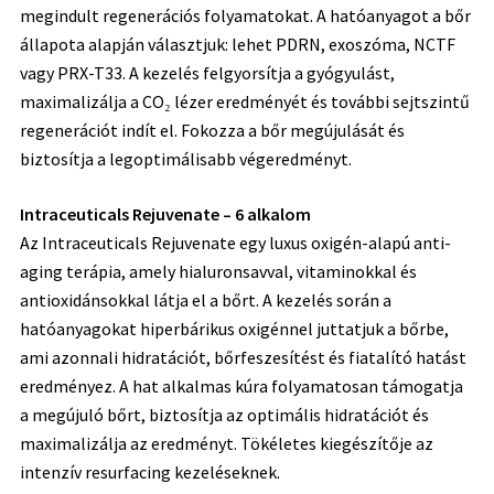
megindult regenerációs folyamatokat. A hatóanyagot a bőr
állapota alapján választjuk: lehet PDRN, exoszóma, NCTF
vagy PRX-T33. A kezelés felgyorsítja a gyógyulást,
maximalizálja a CO₂ lézer eredményét és további sejtszintű
regenerációt indít el. Fokozza a bőr megújulását és
biztosítja a legoptimálisabb végeredményt.
Intraceuticals Rejuvenate – 6 alkalom
Az Intraceuticals Rejuvenate egy luxus oxigén-alapú anti-
aging terápia, amely hialuronsavval, vitaminokkal és
antioxidánsokkal látja el a bőrt. A kezelés során a
hatóanyagokat hiperbárikus oxigénnel juttatjuk a bőrbe,
ami azonnali hidratációt, bőrfeszesítést és fiatalító hatást
eredményez. A hat alkalmas kúra folyamatosan támogatja
a megújuló bőrt, biztosítja az optimális hidratációt és
maximalizálja az eredményt. Tökéletes kiegészítője az
intenzív resurfacing kezeléseknek.