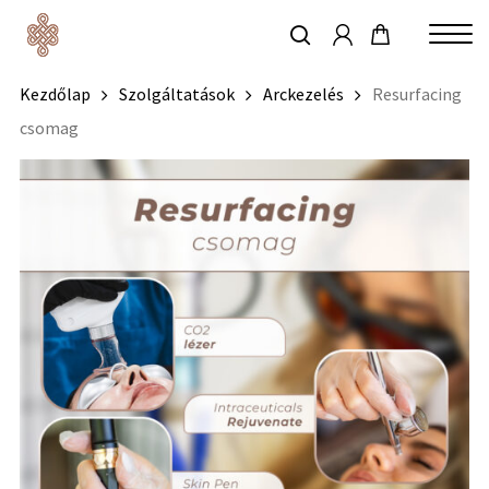
account
Skip
to
keresés
Close
main
Kezdőlap
Szolgáltatások
Arckezelés
Resurfacing
Menu
content
csomag