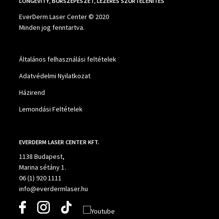
LONGEVITY, BŐRSZÉPÉSZET, LÉZERES SZŐRTELENÍTÉS
EverDerm Laser Center © 2020
Minden jog fenntartva.
Általános felhasználási feltételek
Adatvédelmi Nyilatkozat
Házirend
Lemondási Feltételek
EVERDERM LASER CENTER KFT.
1138 Budapest,
Marina sétány 1.
06 (1) 920 1111
info@everdermlaser.hu