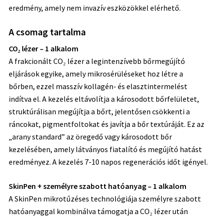
eredmény, amely nem invazív eszközökkel elérhető.
A csomag tartalma
CO₂ lézer – 1 alkalom
A frakcionált CO₂ lézer a legintenzívebb bőrmegújító
eljárások egyike, amely mikrosérüléseket hoz létre a
bőrben, ezzel masszív kollagén- és elasztintermelést
indítva el. A kezelés eltávolítja a károsodott bőrfelületet,
struktúrálisan megújítja a bőrt, jelentősen csökkenti a
ráncokat, pigmentfoltokat és javítja a bőr textúráját. Ez az
„arany standard” az öregedő vagy károsodott bőr
kezelésében, amely látványos fiatalító és megújító hatást
eredményez. A kezelés 7-10 napos regenerációs időt igényel.
SkinPen + személyre szabott hatóanyag – 1 alkalom
A SkinPen mikrotűzéses technológiája személyre szabott
hatóanyaggal kombinálva támogatja a CO₂ lézer után