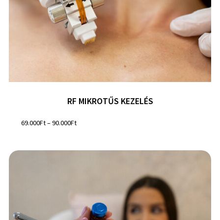
RF MIKROTŰS KEZELÉS
69.000
Ft
–
90.000
Ft