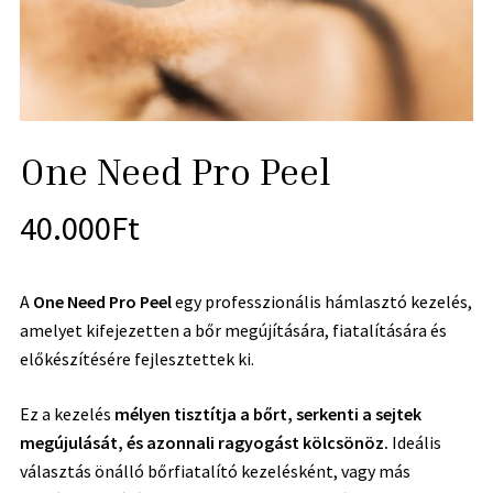
One Need Pro Peel
40.000
Ft
A
One Need Pro Peel
egy professzionális hámlasztó kezelés,
amelyet kifejezetten a bőr megújítására, fiatalítására és
előkészítésére fejlesztettek ki.
Ez a kezelés
mélyen tisztítja a bőrt, serkenti a sejtek
megújulását, és azonnali ragyogást kölcsönöz.
Ideális
választás önálló bőrfiatalító kezelésként, vagy más