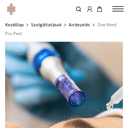
account
Skip
to
keresés
Close
main
Kezdőlap
Szolgáltatások
Arckezelés
One Need
Menu
content
Pro Peel