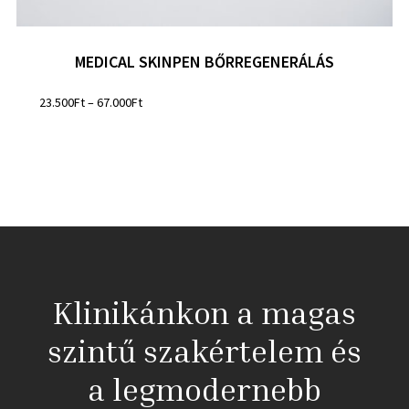
MEDICAL SKINPEN BŐRREGENERÁLÁS
23.500
Ft
–
67.000
Ft
Klinikánkon a magas
szintű szakértelem és
a legmodernebb