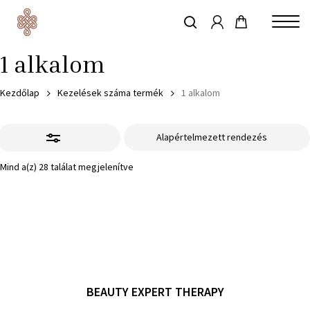
account
Skip
to
keresés
main
1 alkalom
content
Kezdőlap
Kezelések száma termék
1 alkalom
Szűrő
elrejtése
Mind a(z) 28 találat megjelenítve
BEAUTY EXPERT THERAPY