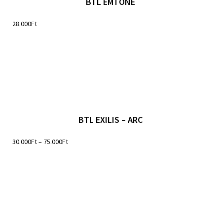
BTL EMTONE
28.000
Ft
BTL EXILIS – ARC
30.000
Ft
–
75.000
Ft