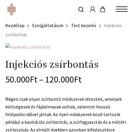
account
Skip
to
keresés
Close
main
Kezdőlap
Szolgáltatások
Test kezelés
Injekciós
Menu
content
zsírbontás
Injekciós zsírbontás
50.000
Ft
–
120.000
Ft
Régen csak olyan zsírbontó módszerek léteztek, amelyek
költségesek és fájdalmasak voltak, valamint hosszú
felépülési idővel jártak. Az ilyen módszerek közé tartozik
például a kavitációs zsírbontás, a zsírfagyasztás és a műtéti
zsírleszívás. Az elmúlt években azonban kifejlesztésre