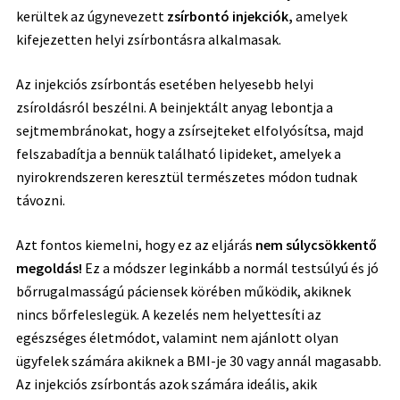
kerültek az úgynevezett
zsírbontó injekciók,
amelyek
kifejezetten helyi zsírbontásra alkalmasak.
Az injekciós zsírbontás esetében helyesebb helyi
zsíroldásról beszélni. A beinjektált anyag lebontja a
sejtmembránokat, hogy a zsírsejteket elfolyósítsa, majd
felszabadítja a bennük található lipideket, amelyek a
nyirokrendszeren keresztül természetes módon tudnak
távozni.
Azt fontos kiemelni, hogy ez az eljárás
nem súlycsökkentő
megoldás!
Ez a módszer leginkább a normál testsúlyú és jó
bőrrugalmasságú páciensek körében működik, akiknek
nincs bőrfeleslegük. A kezelés nem helyettesíti az
egészséges életmódot, valamint nem ajánlott olyan
ügyfelek számára akiknek a BMI-je 30 vagy annál magasabb.
Az injekciós zsírbontás azok számára ideális, akik