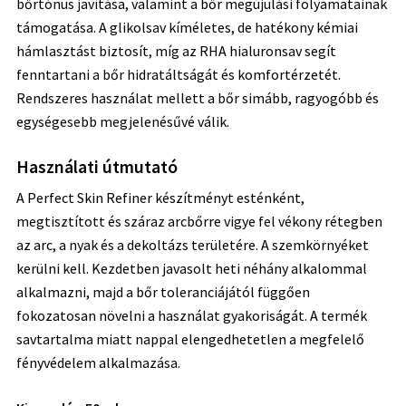
bőrtónus javítása, valamint a bőr megújulási folyamatainak
támogatása. A glikolsav kíméletes, de hatékony kémiai
hámlasztást biztosít, míg az RHA hialuronsav segít
fenntartani a bőr hidratáltságát és komfortérzetét.
Rendszeres használat mellett a bőr simább, ragyogóbb és
egységesebb megjelenésűvé válik.
Használati útmutató
A Perfect Skin Refiner készítményt esténként,
megtisztított és száraz arcbőrre vigye fel vékony rétegben
az arc, a nyak és a dekoltázs területére. A szemkörnyéket
kerülni kell. Kezdetben javasolt heti néhány alkalommal
alkalmazni, majd a bőr toleranciájától függően
fokozatosan növelni a használat gyakoriságát. A termék
savtartalma miatt nappal elengedhetetlen a megfelelő
fényvédelem alkalmazása.