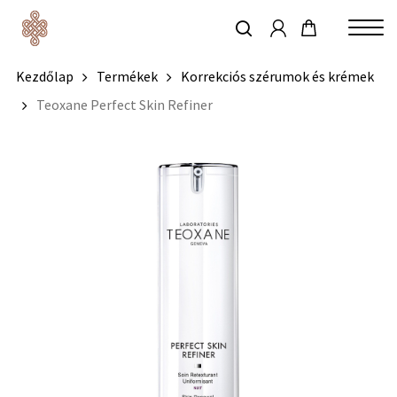
account
Skip
to
keresés
Close
main
Kezdőlap
Termékek
Korrekciós szérumok és krémek
Menu
content
Teoxane Perfect Skin Refiner