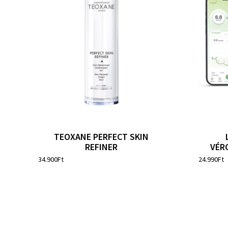
TEOXANE PERFECT SKIN
REFINER
VÉR
34.900
Ft
24.990
Ft