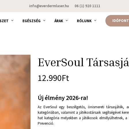
info@everdermlaser.hu
06 (1) 920 1111
IDŐPONT
SZET
EGÉSZSÉG
ÁRAK
RÓLUNK
EverSoul Társasj
12.990
Ft
Új élmény 2026-ra!
Az EverSoul egy beszélgetős, önismereti társasjáték,
kategóriában, valamint a játékostársaik segítségével ke
hat kategória melyekben a játékosok elmélyülhetnek, a k
Prevenció.