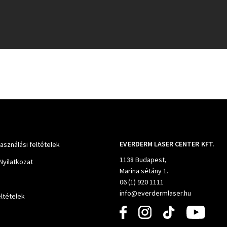
EVERDERM LASER CENTER KFT.
használási feltételek
1138 Budapest,
Nyilatkozat
Marina sétány 1.
06 (1) 920 1111
info@everdermlaser.hu
ltételek