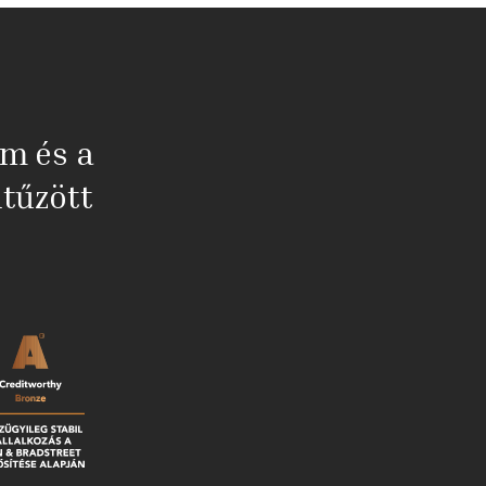
em és a
tűzött