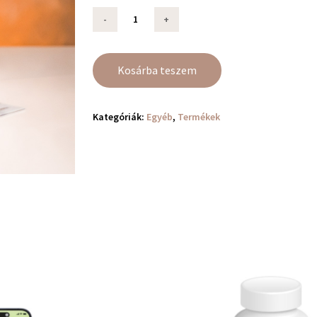
Kosárba teszem
Kategóriák:
Egyéb
,
Termékek