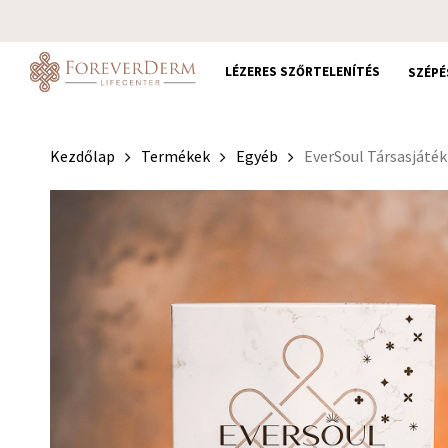
Skip
to
main
LÉZERES SZŐRTELENÍTÉS
SZÉPÉ
content
Kezdőlap
Termékek
Egyéb
EverSoul Társasjáték