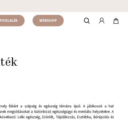
accou
keresés
FOGLALÁS
WEBSHOP
áték
 amely főként a szépség és egészség témáira épül. A játékosok a hat
resnek megoldásokat a különböző egészségügyi és mentális helyzetekre. A
övetkező: Lelki egészség, Erőnlét, Táplálkozás, Esztétika, Bőrápolás és