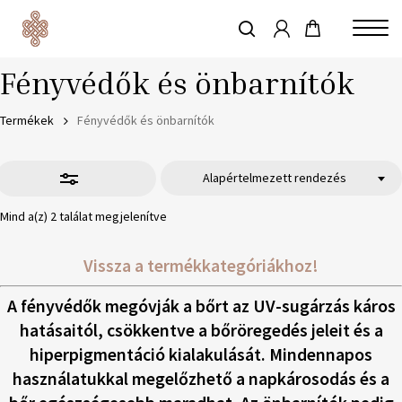
account
Skip
to
keresés
Close
main
Fényvédők és önbarnítók
Menu
content
Termékek
Fényvédők és önbarnítók
Szűrő
elrejtése
Alapértelmezett rendezés
Mind a(z) 2 találat megjelenítve
Vissza a termékkategóriákhoz!
A fényvédők megóvják a bőrt az UV-sugárzás káros
hatásaitól, csökkentve a bőröregedés jeleit és a
hiperpigmentáció kialakulását. Mindennapos
használatukkal megelőzhető a napkárosodás és a