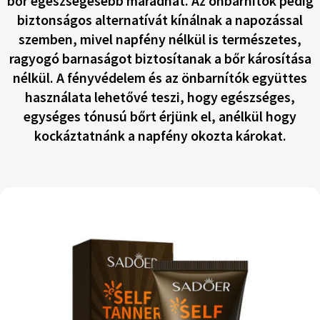
bőr egészségesebb maradhat. Az önbarnítók pedig
biztonságos alternatívát kínálnak a napozással
szemben, mivel napfény nélkül is természetes,
ragyogó barnaságot biztosítanak a bőr károsítása
nélkül. A fényvédelem és az önbarnítók együttes
használata lehetővé teszi, hogy egészséges,
egységes tónusú bőrt érjünk el, anélkül hogy
kockáztatnánk a napfény okozta károkat.