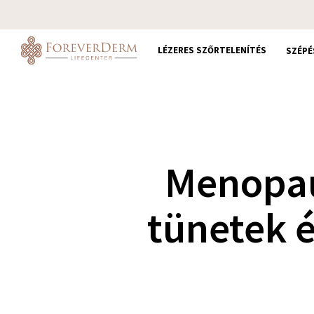
Skip
to
main
LÉZERES SZŐRTELENÍTÉS
SZÉPÉ
content
Menopau
tünetek é