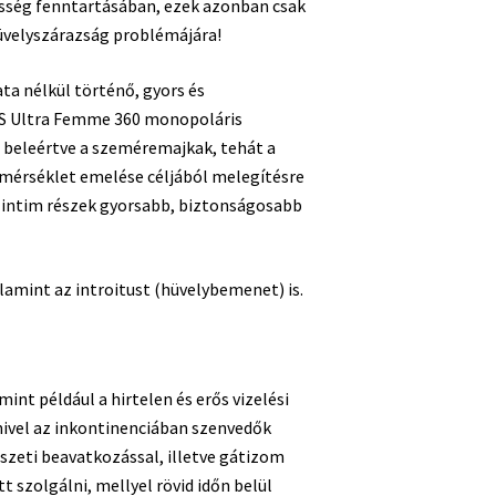
vesség fenntartásában, ezek azonban csak
hüvelyszárazság problémájára!
ata nélkül történő, gyors és
LIS Ultra Femme 360 monopoláris
n, beleértve a szeméremajkak, tehát a
hőmérséklet emelése céljából melegítésre
i intim részek gyorsabb, biztonságosabb
alamint az introitust (hüvelybemenet) is.
int például a hirtelen és erős vizelési
mivel az inkontinenciában szenvedők
szeti beavatkozással, illetve gátizom
 szolgálni, mellyel rövid időn belül