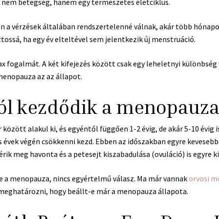
z nem betegség, hanem egy természetes életciklus.
a vérzések általában rendszertelenné válnak, akár több hónapos
ossá, ha egy év elteltével sem jelentkezik új menstruáció.
x fogalmát. A két kifejezés között csak egy leheletnyi különbség 
 menopauza az az állapot.
ól kezdődik a menopauza
özött alakul ki, és egyéntől függően 1-2 évig, de akár 5-10 évig i
 évek végén csökkenni kezd. Ebben az időszakban egyre keveseb
 érik meg havonta és a petesejt kiszabadulása (ovuláció) is egyre 
be a menopauza, nincs egyértelmű válasz. Ma már vannak
orvosi m
 meghatározni, hogy beállt-e már a menopauza állapota.