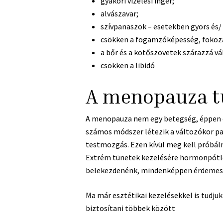
gyakori vizelési inger;
alvászavar;
szívpanaszok – esetekben gyors és/
csökken a fogamzóképesség, fokoza
a bőr és a kötőszövetek szárazzá vá
csökken a libidó
A menopauza t
A menopauza nem egy betegség, éppen ez
számos módszer létezik a változókor pa
testmozgás. Ezen kívül meg kell próbáln
Extrém tünetek kezelésére hormonpótló 
belekezdenénk, mindenképpen érdemes k
Ma már esztétikai kezelésekkel is tudj
biztosítani többek között