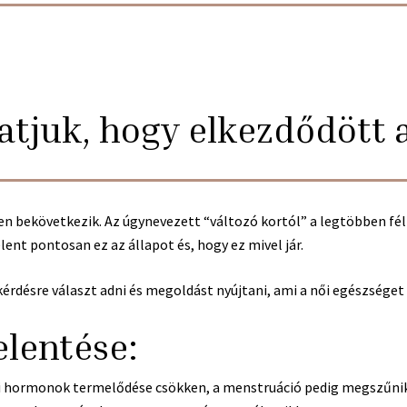
tjuk, hogy elkezdődött
 bekövetkezik. Az úgynevezett “változó kortól” a legtöbben fél
lent pontosan ez az állapot és, hogy ez mivel jár.
rdésre választ adni és megoldást nyújtani, ami a női egészséget é
lentése:
 hormonok termelődése csökken, a menstruáció pedig megszűnik. A