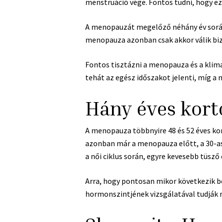
menstruáció vége. Fontos tudni, hogy e
A menopauzát megelőző néhány év során 
menopauza azonban csak akkor válik bizt
Fontos tisztázni a menopauza és a klima
tehát az egész időszakot jelenti, míg a
Hány éves kort
A menopauza többnyire 48 és 52 éves kor k
azonban már a menopauza előtt, a 30-as
a női ciklus során, egyre kevesebb tüsző
Arra, hogy pontosan mikor következik 
hormonszintjének vizsgálatával tudják