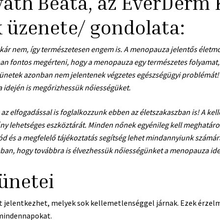
áth Beáta, az EverDerm 
 üzenete/ gondolata:
 akár nem, így természetesen engem is. A menopauza jelentős életm
ban fontos megérteni, hogy a menopauza egy természetes folyamat, 
 a tünetek azonban nem jelentenek végzetes egészségügyi problémát
a idején is megőrizhessük nőiességüket.
az elfogadással is foglalkozzunk ebben az életszakaszban is! A ke
ány lehetséges eszköztárát. Minden nőnek egyénileg kell meghatá
d és a megfelelő tájékoztatás segítség lehet mindannyiunk számár
an, hogy továbbra is élvezhessük nőiességünket a menopauza ideje 
ünetei
 jelentkezhet, melyek sok kellemetlenséggel járnak. Ezek érzelmi
mindennapokat.