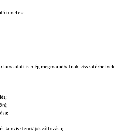
uló tünetek:
tartama alatt is még megmaradhatnak, visszatérhetnek.
:
dés;
őn);
ása;
s konzisztenciájuk változása;