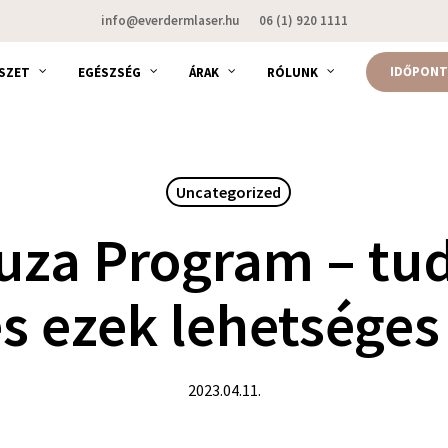
info@everdermlaser.hu
06 (1) 920 1111
IDŐPONT
SZET
EGÉSZSÉG
ÁRAK
RÓLUNK
Uncategorized
za Program – tud
s ezek lehetséges
2023.04.11.