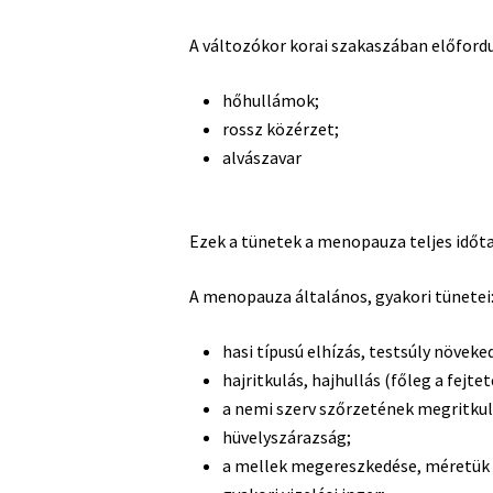
A változókor korai szakaszában előford
hőhullámok;
rossz közérzet;
alvászavar
Ezek a tünetek a menopauza teljes idő
A menopauza általános, gyakori tünetei
hasi típusú elhízás, testsúly növeke
hajritkulás, hajhullás (főleg a fejtet
a nemi szerv szőrzetének megritkul
hüvelyszárazság;
a mellek megereszkedése, méretük é