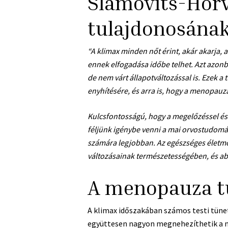
Slamovits-Horv
tulajdonosának
“A klimax minden nőt érint, akár akarja,
ennek elfogadása időbe telhet. Azt azon
de nem várt állapotváltozással is. Ezek
enyhítésére, és arra is, hogy a menopauz
Kulcsfontosságú, hogy a megelőzéssel és 
féljünk igénybe venni a mai orvostudom
számára legjobban. Az egészséges életmó
változásainak természetességében, és abb
A menopauza t
A klimax időszakában számos testi tünet
együttesen nagyon megnehezíthetik a 