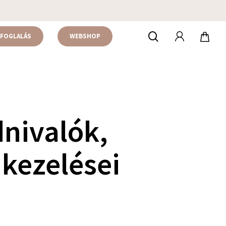
accou
keresés
FOGLALÁS
WEBSHOP
nivalók,
 kezelései