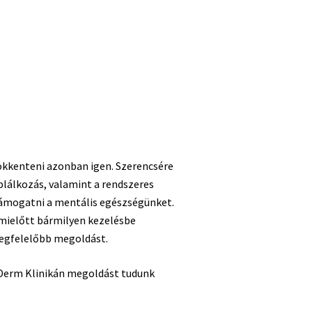
ökkenteni azonban igen. Szerencsére
lálkozás, valamint a rendszeres
 támogatni a mentális egészségünket.
mielőtt bármilyen kezelésbe
egfelelőbb megoldást.
rDerm Klinikán megoldást tudunk