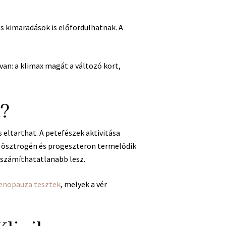
 kimaradások is előfordulhatnak. A
van: a klimax magát a változó kort,
?
s eltarthat. A petefészek aktivitása
b ösztrogén és progeszteron termelődik
kiszámíthatatlanabb lesz.
enopauza tesztek
, melyek a vér