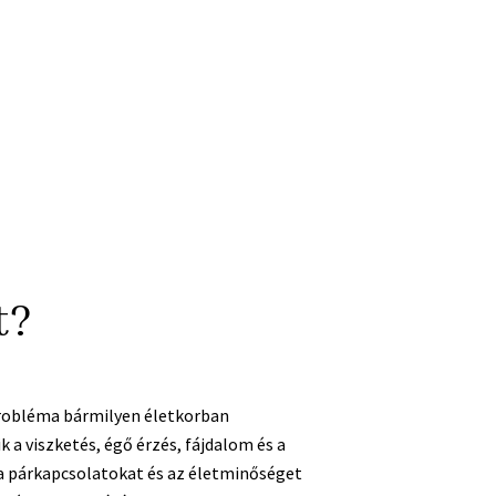
t?
probléma bármilyen életkorban
 a viszketés, égő érzés, fájdalom és a
 a párkapcsolatokat és az életminőséget