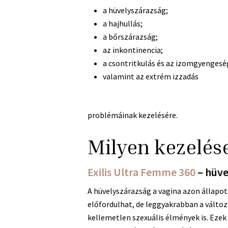
a hüvelyszárazság;
a hajhullás;
a bőrszárazság;
az inkontinencia;
a csontritkulás és az izomgyengesé
valamint az extrém izzadás
problémáinak kezelésére.
Milyen kezelés
Exilis Ultra Femme 360
– hüve
A hüvelyszárazság a vagina azon állapo
előfordulhat, de leggyakrabban a változ
kellemetlen szexuális élmények is. Ezek