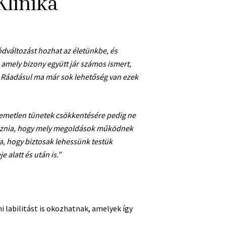
Klinika
ódváltozást hozhat az életünkbe, és
amely bizony együtt jár számos ismert,
! Ráadásul ma már sok lehetőség van ezek
llemetlen tünetek csökkentésére pedig ne
roznia, hogy mely megoldások működnek
a, hogy biztosak lehessünk testük
alatt és után is.”
 labilitást is okozhatnak, amelyek így