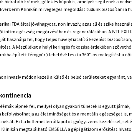
ók hidratáló krémek, gélek és kúpok is, amelyek segítenek a ned
z EverDerm Klinikán mi végleges megoldást tudunk biztosítani a 
rikai FDA által jóváhagyott, non invazív, azaz tű és szike használ
női intim egészség megőrzésében és regenerálásában. A BTL EXI
ját használja fel, hogy teljes hüvelyfiatalító kezelést biztosítso
esítést. A készüléket a helyi keringés fokozása érdekében szövet
orokba épített fémgyűrű lehetővé teszi a 360°-os melegítést a nő
non invazív módon kezeli a külső és belső területeket egyaránt, v
kontinencia
lémák lépnek fel, mellyel olyan gyakori tünetek is együtt járnak, m
n befolyásolhatja az életminőséget és a mentális egészséget is, 
nek át. Ezt a kellemetlen állapotot gyógyszeres kezeléssel, sebé
m Klinikán megtalálható EMSELLA a gépi gátizom erősítést hivatott