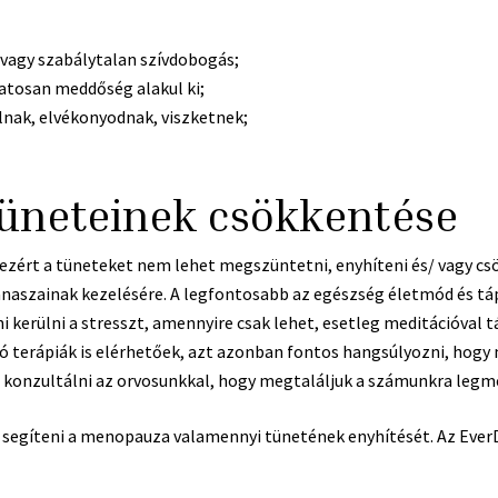
 vagy szabálytalan szívdobogás;
tosan meddőség alakul ki;
lnak, elvékonyodnak, viszketnek;
üneteinek csökkentése
ért a tüneteket nem lehet megszüntetni, enyhíteni és/ vagy cs
naszainak kezelésére. A legfontosabb az egészség életmód és táp
i kerülni a stresszt, amennyire csak lehet, esetleg meditációval
terápiák is elérhetőek, azt azonban fontos hangsúlyozni, hogy 
onzultálni az orvosunkkal, hogy megtaláljuk a számunkra legm
uk segíteni a menopauza valamennyi tünetének enyhítését. Az Eve