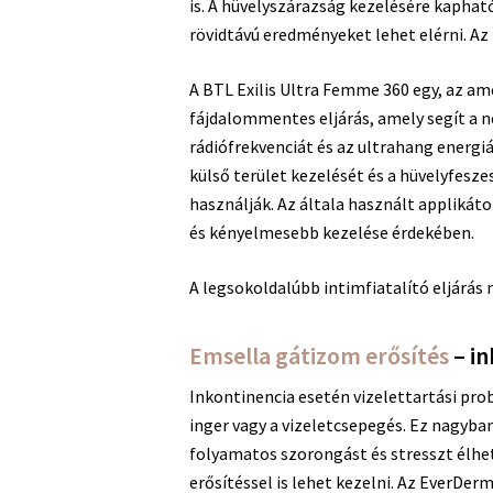
is. A hüvelyszárazság kezelésére kaphat
rövidtávú eredményeket lehet elérni. A
A BTL Exilis Ultra Femme 360 egy, az ame
fájdalommentes eljárás, amely segít a 
rádiófrekvenciát és az ultrahang energiá
külső terület kezelését és a hüvelyfesz
használják. Az általa használt applikát
és kényelmesebb kezelése érdekében.
A legsokoldalúbb intimfiatalító eljárás 
Emsella gátizom erősítés
– in
Inkontinencia esetén vizelettartási prob
inger vagy a vizeletcsepegés. Ez nagyba
folyamatos szorongást és stresszt élhet
erősítéssel is lehet kezelni. Az EverDer