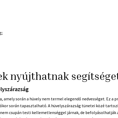
g;
ek nyújthatnak segítsége
lyszárazság
ta, amely során a hüvely nem termel elegendő nedvességet. Ez a 
ókor során tapasztalható. A hüvelyszárazság tünetei közé tartozik
 nem csupán testi kellemetlenséggel járnak, de befolyásolhatják