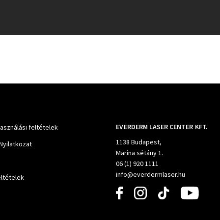
EVERDERM LASER CENTER KFT.
használási feltételek
1138 Budapest,
Nyilatkozat
Marina sétány 1.
06 (1) 920 1111
info@everdermlaser.hu
ltételek