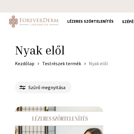
Skip
to
main
LÉZERES SZŐRTELENÍTÉS
SZÉPÉ
content
Nyak elől
Kezdőlap
Testrészek termék
Nyak elől
Szűrő megnyitása
150.000