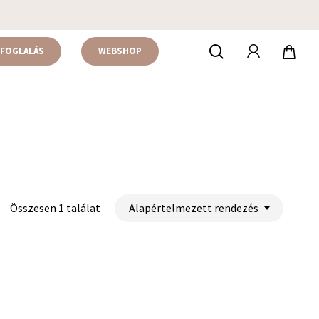
accou
keresés
FOGLALÁS
WEBSHOP
Alapértelmezett rendezés
Összesen 1 találat