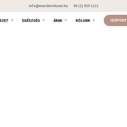
info@everdermlaser.hu
06 (1) 920 1111
IDŐPONT
SZET
EGÉSZSÉG
ÁRAK
RÓLUNK