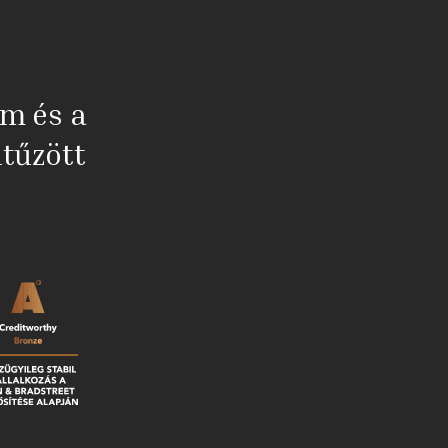
em és a
tűzött