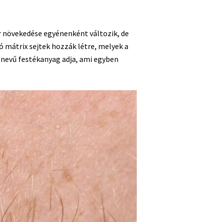
őr növekedése egyénenként változik, de
ó mátrix sejtek hozzák létre, melyek a
n nevű festékanyag adja, ami egyben