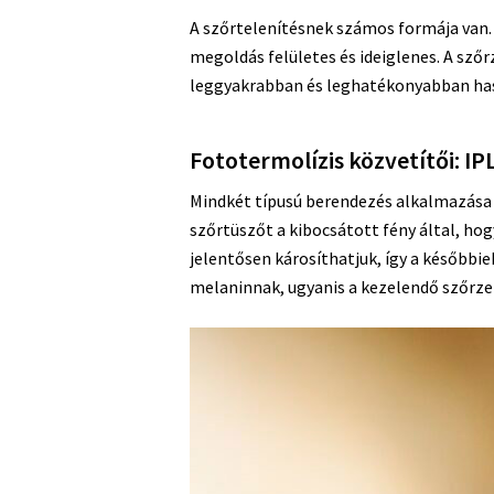
A szőrtelenítésnek számos formája van.
megoldás felületes és ideiglenes. A sző
leggyakrabban és leghatékonyabban hasz
Fototermolízis közvetítői: IPL
Mindkét típusú berendezés alkalmazása s
szőrtüszőt a kibocsátott fény által, hog
jelentősen károsíthatjuk, így a későbbi
melaninnak, ugyanis a kezelendő szőrzetn