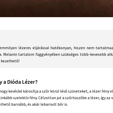
mmilyen lézeres eljárással hatékonyan, hiszen nem tartalmaz
a. Melanin tartalom függvényében szükséges több-kevesebb alk
l kezelhető!
y a Dióda Lézer?
hogy kevésbé károsítja a szőr körül lévő szöveteket, a lézer fény
ginkább szelektív fény. Célzottan jut a szőrtüszőbe a lézer, így az
hető barnább, és akár lebarnult bőr is.