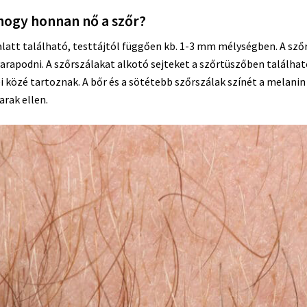
hogy honnan nő a szőr?
 alatt található, testtájtól függően kb. 1-3 mm mélységben. A sz
yarapodni. A szőrszálakat alkotó sejteket a szőrtüszőben találhat
 közé tartoznak. A bőr és a sötétebb szőrszálak színét a melani
arak ellen.