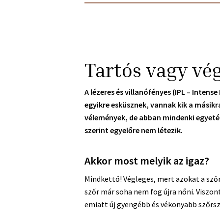
Tartós vagy vég
A lézeres és villanófényes (IPL – Intens
egyikre esküsznek, vannak kik a másikra
vélemények, de abban mindenki egyetért
szerint egyelőre nem létezik.
Akkor most melyik az igaz?
Mindkettő! Végleges, mert azokat a szőr
szőr már soha nem fog újra nőni. Viszon
emiatt új gyengébb és vékonyabb szőrsz