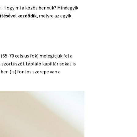
m. Hogy mi a közös bennük? Mindegyik
tésével kezdődik
, melyre az egyik
5-70 celsius fok) melegítjük fel a
 szőrtüszőt tápláló kapillárisokat is
ben (is) fontos szerepe van a