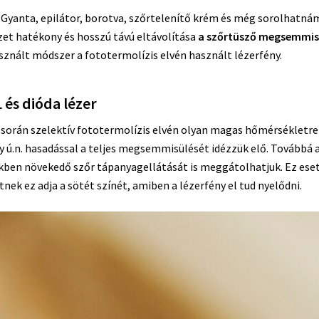
 Gyanta, epilátor, borotva, szőrtelenítő krém és még sorolhatná
rzet hatékony és hosszú távú eltávolítása
a szőrtüsző megsemmisí
nált módszer a fototermolízis elvén használt lézerfény.
 és dióda lézer
orán szelektív fototermolízis elvén olyan magas hőmérsékletre (6
y ú.n. hasadással a teljes megsemmisülését idézzük elő. Továbbá a
ekben növekedő szőr tápanyagellátását is meggátolhatjuk. Ez eset
ek ez adja a sötét színét, amiben a lézerfény el tud nyelődni.