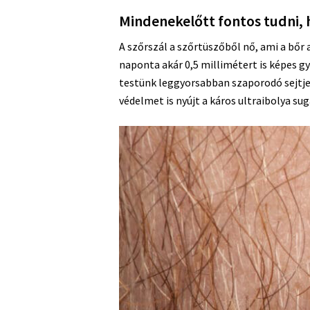
Mindenekelőtt fontos tudni, 
A szőrszál a szőrtüszőből nő, ami a bőr
naponta akár 0,5 millimétert is képes g
testünk leggyorsabban szaporodó sejtjei
védelmet is nyújt a káros ultraibolya sug