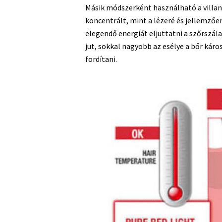
Másik módszerként használható a villanó
koncentrált, mint a lézeré és jellemzőe
elegendő energiát eljuttatni a szőrszála
jut, sokkal nagyobb az esélye a bőr kár
fordítani.