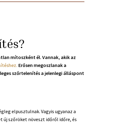
ítés?
zatlan mítoszként él. Vannak, akik az
nítéshez.
Erősen megoszlanak a
ges szőrtelenítés a jelenlegi álláspont
égleg elpusztulnak. Vagyis ugyanaz a
új szőröket növeszt időről időre, és