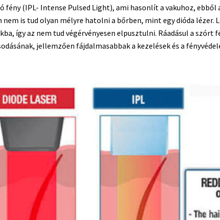
 fény (IPL- Intense Pulsed Light), ami hasonlít a vakuhoz, ebből
n nem is tud olyan mélyre hatolni a bőrben, mint egy dióda lézer
kba, így az nem tud végérvényesen elpusztulni. Ráadásul a szórt f
osodásának, jellemzően fájdalmasabbak a kezelések és a fényvédel