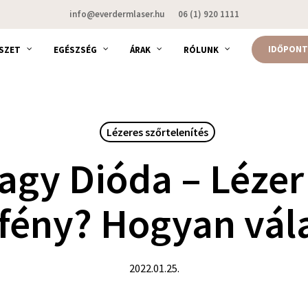
info@everdermlaser.hu
06 (1) 920 1111
IDŐPONT
SZET
EGÉSZSÉG
ÁRAK
RÓLUNK
Lézeres szőrtelenítés
vagy Dióda – Lézer
ófény? Hogyan vál
2022.01.25.