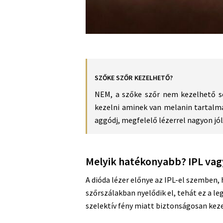
SZŐKE SZŐR KEZELHETŐ?
NEM, a szőke szőr nem kezelhető se
kezelni aminek van melanin tartalm
aggódj, megfelelő lézerrel nagyon jó
Melyik hatékonyabb? IPL vag
A dióda lézer előnye az IPL-el szemben, 
szőrszálakban nyelődik el, tehát ez a le
szelektív fény miatt biztonságosan kezel