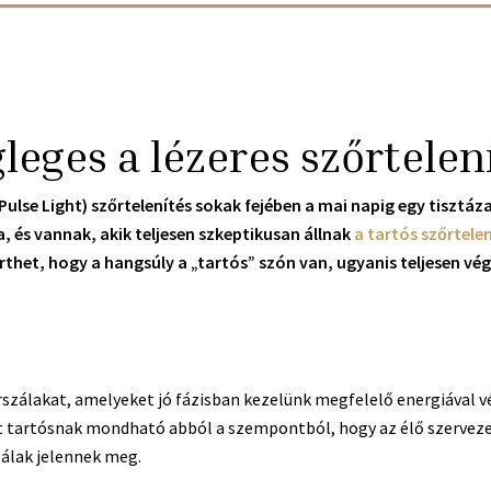
leges a lézeres szőrtelen
e Pulse Light) szőrtelenítés sokak fejében a mai napig egy tisztá
, és vannak, akik teljesen szkeptikusan állnak
a tartós szőrtele
het, hogy a hangsúly a „tartós” szón van, ugyanis teljesen végle
szálakat, amelyeket jó fázisban kezelünk megfelelő energiával v
t tartósnak mondható abból a szempontból, hogy az élő szervezet 
álak jelennek meg.