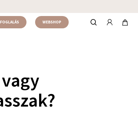
accou
keresés
FOGLALÁS
WEBSHOP
 vagy
asszak?