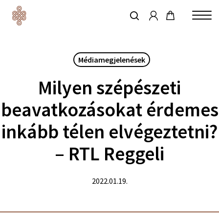
account
Skip
to
keresés
Close
main
Menu
content
Médiamegjelenések
Milyen szépészeti
beavatkozásokat érdemes
inkább télen elvégeztetni?
– RTL Reggeli
2022.01.19.