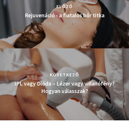
ELŐZŐ
Rejuvenáció - a fiatalos bőr titka
KÖVETKEZŐ
IPL vagy Dióda – Lézer vagy villanófény?
Hogyan válasszak?