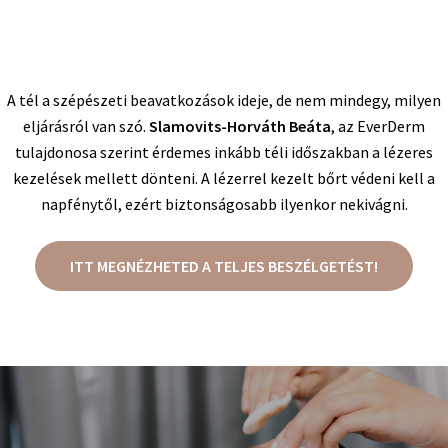
A tél a szépészeti beavatkozások ideje, de nem mindegy, milyen
eljárásról van szó.
Slamovits-Horváth Beáta
, az EverDerm
tulajdonosa szerint érdemes inkább téli időszakban a lézeres
kezelések mellett dönteni. A lézerrel kezelt bőrt védeni kell a
napfénytől, ezért biztonságosabb ilyenkor nekivágni.
ITT MEGNÉZHETED A TELJES BESZÉLGETÉST!