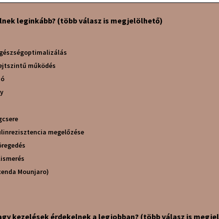
lnek leginkább? (több válasz is megjelölhető)
 egészségoptimalizálás
sejtszintű működés
ió
ly
gcsere
ulinrezisztencia megelőzése
öregedés
lismerés
Fogyás (Ozempic Saxenda Mounjaro)
vagy kezelések érdekelnek a legjobban? (több válasz is megje