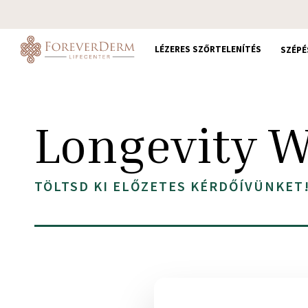
Skip
to
main
LÉZERES SZŐRTELENÍTÉS
SZÉPÉ
content
Longevity 
TÖLTSD KI ELŐZETES KÉRDŐÍVÜNKET