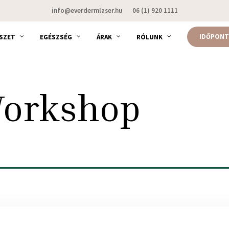
info@everdermlaser.hu
06 (1) 920 1111
IDŐPONT
SZET
EGÉSZSÉG
ÁRAK
RÓLUNK
Workshop
!