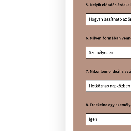
5. Melyik előadás érdeke
Hogyan lassítható az 
6. Milyen formában venn
Személyesen
7. Mikor lenne ideális s
Hétköznap napközben
8. Érdekelne egy személy
Igen