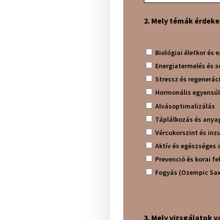
2. Mely témák érdeke
Biológiai életkor és
Energiatermelés és 
Stressz és regenerác
Hormonális egyensú
Alvásoptimalizálás
Táplálkozás és anya
Vércukorszint és inz
Aktív és egészséges 
Prevenció és korai fe
3. Mely vizsgálatok 