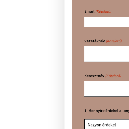
Email
(Kötelező)
Vezetéknév
(Kötelező)
Keresztnév
(Kötelező)
1. Mennyire érdekel a l
Nagyon érdekel