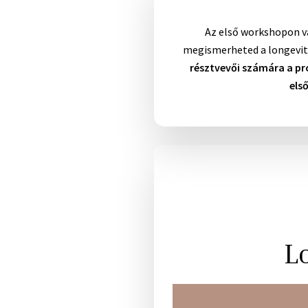
Az első workshopon v
megismerheted a longevit
résztvevői számára a pr
els
L