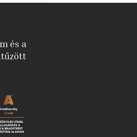
em és a
tűzött