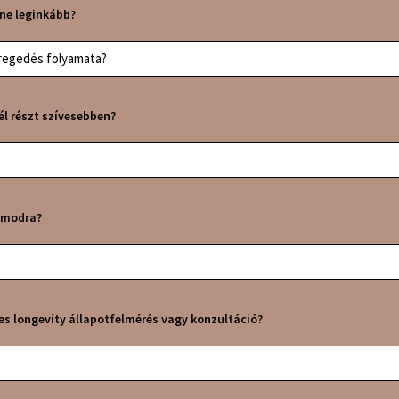
lne leginkább?
öregedés folyamata?
él részt szívesebben?
zámodra?
es longevity állapotfelmérés vagy konzultáció?