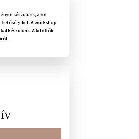
ényre készülünk, ahol
lehetőségeket.
A workshop
al készülünk. A kitöltők
ról.
ív