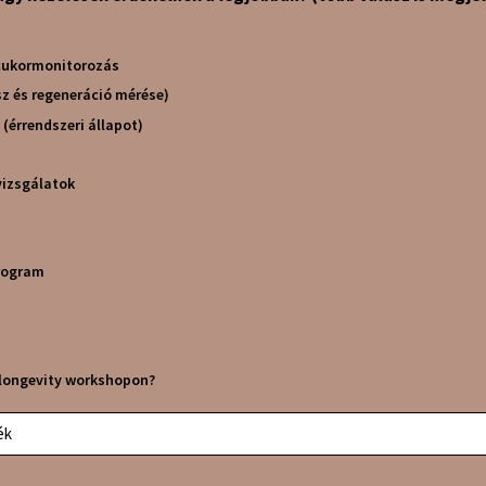
cukormonitorozás
sz és regeneráció mérése)
 (érrendszeri állapot)
vizsgálatok
rogram
y longevity workshopon?
ék