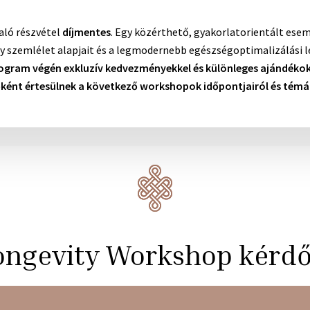
aló részvétel
díjmentes
.
Egy közérthető, gyakorlatorientált esem
y szemlélet alapjait és a legmodernebb egészségoptimalizálási 
ogram végén exkluzív kedvezményekkel és különleges ajándékokk
őként értesülnek a következő workshopok időpontjairól és témái
ongevity Workshop kérdő