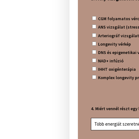
CGM folyamatos vér
ANS vizsgálat (stres
Arteriográf vizsgálat
Longevity vérkép
DNS és epigenetikai 
NAD+ infúzió
IHHT oxigénterápia
Komplex longevity p
4. Miért vennél részt eg
Több energiát szeretn