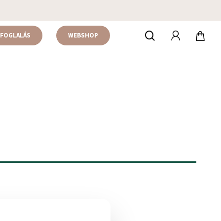
accou
keresés
FOGLALÁS
WEBSHOP