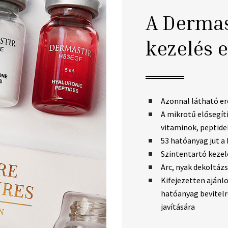
A Dermas
kezelés e
Azonnal látható e
A mikrotű elősegít
vitaminok, peptide
53 hatóanyag jut a
Szintentartó kezel
Arc, nyak dekoltázs
Kifejezetten ajánlo
hatóanyag bevitelr
javítására