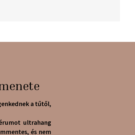
s menete
genkednek a tűtől,
érumot ultrahang
alommentes, és nem