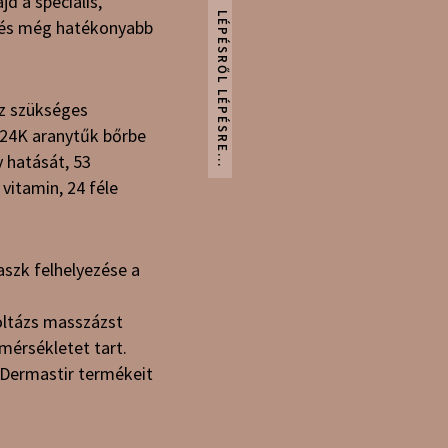
d a speciális,
zelés még hatékonyabb
z szükséges
 24K aranytűk bőrbe
 hatását, 53
 vitamin, 24 féle
szk felhelyezése a
koltázs masszázst
mérsékletet tart.
 Dermastir termékeit