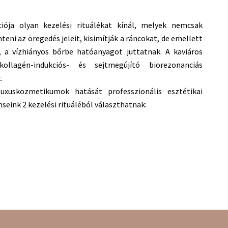
iója olyan kezelési rituálékat kínál, melyek nemcsak
eni az öregedés jeleit, kisimítják a ráncokat, de emellett
, a vízhiányos bőrbe hatóanyagot juttatnak. A kaviáros
llagén-indukciós- és sejtmegújító biorezonanciás
.
uxuskozmetikumok hatását professzionális esztétikai
seink 2 kezelési rituáléból választhatnak:
p