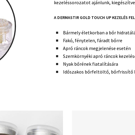
kezeléssorozatot ajánlunk, kiegészítve
A DERMASTIR GOLD TOUCH UP KEZELÉS FEL
Bármely életkorban a bőr hidratál
Fakó, fénytelen, fáradt bőrre
Apró ráncok megjelenése esetén
Szemkörnyéki apró ráncok kezelés
Nyak bőrének fiatalítására
Időszakos bőrfeltöltő, bőrfrissítő