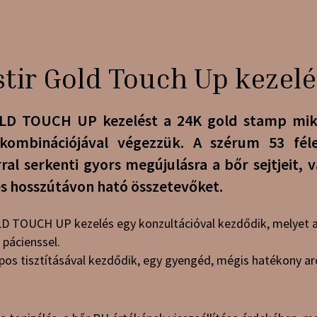
tir Gold Touch Up kezel
D TOUCH UP kezelést a 24K gold stamp mikr
ombinációjával végezzük. A szérum 53 féle
ral serkenti gyors megújulásra a bőr sejtjeit, 
és hosszútávon ható összetevőket.
TOUCH UP kezelés egy konzultációval kezdődik, melyet az
 pácienssel.
apos tisztításával kezdődik, egy gyengéd, mégis hatékony arc