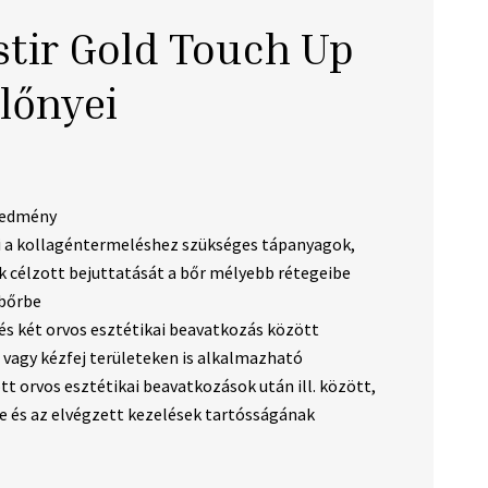
tir Gold Touch Up
lőnyei
redmény
i a kollagéntermeléshez szükséges tápanyagok,
k célzott bejuttatását a bőr mélyebb rétegeibe
 bőrbe
és két orvos esztétikai beavatkozás között
 vagy kézfej területeken is alkalmazható
tt orvos esztétikai beavatkozások után ill. között,
e és az elvégzett kezelések tartósságának