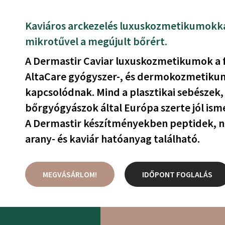
Kaviáros arckezelés luxuskozmetikumokka
mikrotűvel a megújult bőrért.
A Dermastir Caviar luxuskozmetikumok a f
AltaCare gyógyszer-, és dermokozmetiku
kapcsolódnak. Mind a plasztikai sebészek,
bőrgyógyászok által Európa szerte jól ism
A Dermastir készítményekben peptidek, n
arany- és kaviár hatóanyag található.
MEGVÁSÁRLOM!
IDŐPONT FOGLALÁS