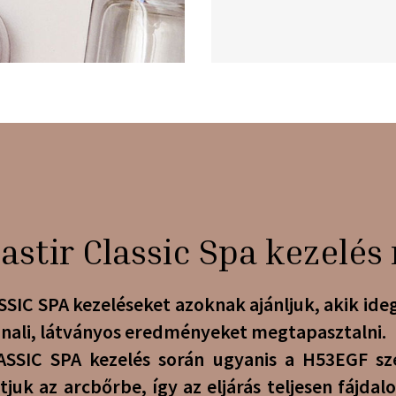
stir Classic Spa kezelé
IC SPA kezeléseket azoknak ajánljuk, akik ide
nali, látványos eredményeket megtapasztalni.
SSIC SPA kezelés során ugyanis a H53EGF sz
atjuk az arcbőrbe, így az eljárás teljesen fájd