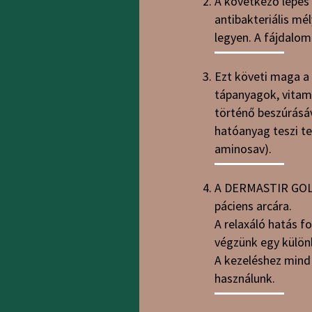
A következő lépés 
antibakteriális mé
legyen. A fájdalom
Ezt követi maga 
tápanyagok, vitami
történő beszúrásáv
hatóanyag teszi tel
aminosav).
A DERMASTIR GOLD 
páciens arcára.
A relaxáló hatás f
végzünk egy különl
A kezeléshez mind 
használunk.