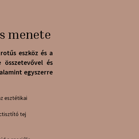
és menete
otűs eszköz és a
 összetevővel és
valamint egyszerre
 esztétikai
tisztító tej