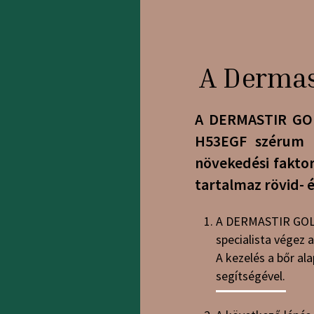
A Dermas
A DERMASTIR GOL
H53EGF szérum k
növekedési faktor
tartalmaz rövid- 
A DERMASTIR GOLD 
specialista végez a
A kezelés a bőr al
segítségével.