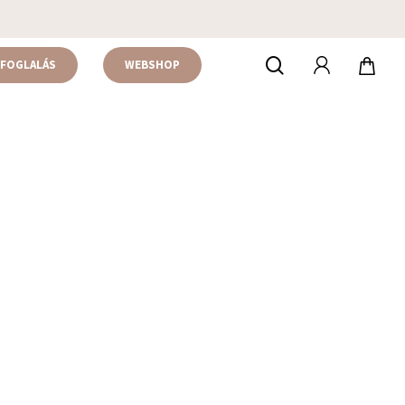
accou
keresés
FOGLALÁS
WEBSHOP