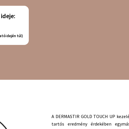
ideje:
atóidején túl)
A DERMASTIR GOLD TOUCH UP kezelés
tartós eredmény érdekében egymá