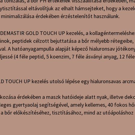
a tonizálás, a bőr PH értékének visszaállítása érdekében, maj
lytisztítással eltávolítjuk az elhalt hámsejteket, hogy a ke
 minimalizálása érdekében érzéstelenítőt használunk.
a DEMASTIR GOLD TOUCH UP kezelés, a kollagéntermeléshe
nok, peptidek célzott bejuttatása a bőr mélyebb rétegeibe,
al. A hatóanyagampulla alapját képező hialuronsav jótékony
jessé (4 féle peptid, 5 koenzim, 7 féle ásványi anyag, 12 féle
TOUCH UP kezelés utolsó lépése egy hialuronsavas arcma
okozása érdekében a maszk hatóideje alatt nyak, illetve de
eges gyertyaolaj segítségével, amely kellemes, 40 fokos hő
a bőr előkészítéséhez, tisztításához, mind az utóápoláshoz