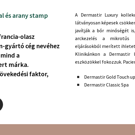
l és arany stamp
A Dermastir Luxury kollekc
látványosan képesek csökkent
javítják a bőr minőségét is
rancia-olasz
arckezelés a mikrotűs ko
m-gyártó cég nevéhez
eljárásokból merített ihletet
 mind a
Klinikánkon a Dermastir l
eszközökkel fokozzuk. Pacien
ert márka.
övekedési faktor,
Dermastir Gold Touch u
Dermastir Classic Spa