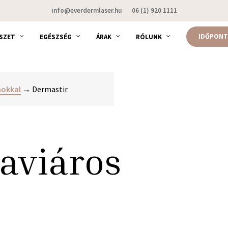
info@everdermlaser.hu
06 (1) 920 1111
IDŐPONT
SZET
EGÉSZSÉG
ÁRAK
RÓLUNK
mokkal
→ Dermastir
aviáros