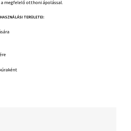
 a megfelelő otthoni ápolással.
HASZNÁLÁSI TERÜLETEI:
ására
ére
 kúraként