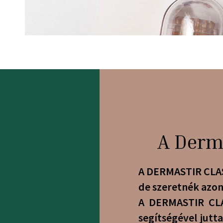
A Derma
A DERMASTIR CLASS
de szeretnék azon
A DERMASTIR CLA
segítségével jutt