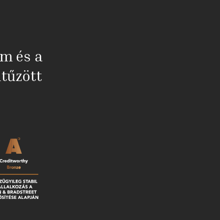
em és a
tűzött