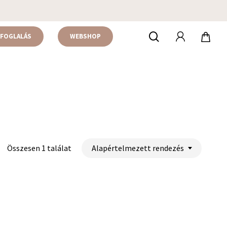
accou
keresés
FOGLALÁS
WEBSHOP
Alapértelmezett rendezés
Összesen 1 találat