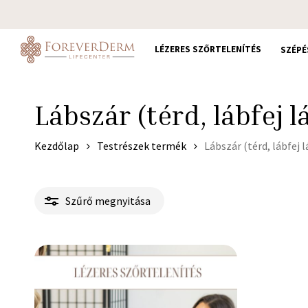
Skip
to
main
LÉZERES SZŐRTELENÍTÉS
SZÉPÉ
content
Lábszár (térd, lábfej l
Kezdőlap
Testrészek termék
Lábszár (térd, lábfej l
Szűrő megnyitása
150.000