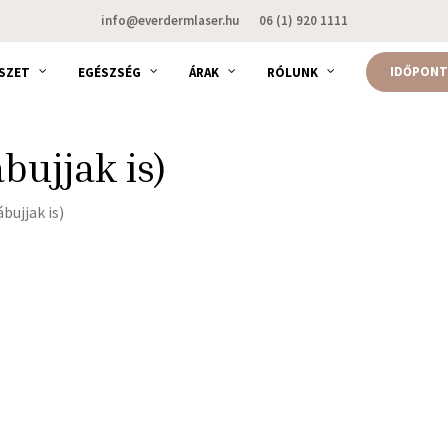
info@everdermlaser.hu
06 (1) 920 1111
IDŐPONT
SZET
EGÉSZSÉG
ÁRAK
RÓLUNK
ábujjak is)
ábujjak is)