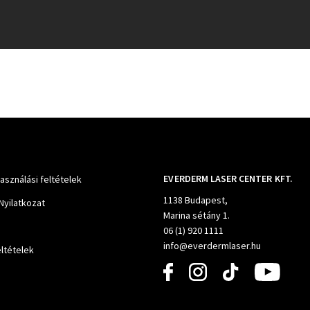
EVERDERM LASER CENTER KFT.
használási feltételek
1138 Budapest,
Nyilatkozat
Marina sétány 1.
06 (1) 920 1111
info@everdermlaser.hu
ltételek