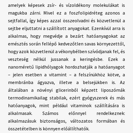
amelyek képesek zsír- és vízoldékony molekulákat is
magukba zárni. Mivel ez a foszfolipidréteg azonos a
sejtfallal, így képes azzal összeolvadni és közvetlenül a
sejtbe eljuttatni a szállított anyagokat. Ezenkívül arra is
alkalmas, hogy megvédje a bezárt hatóanyagokat az
emésztés során fellépő kedvezőtlen savas környezettől,
hogy azok közvetlenül a vékonybélben szívódjanak fel, és
veszteség nélkül jussanak a keringésbe. Ezek a
nanoméretű lipidhólyagok hordozhatják a hatóanyagot
– jelen esetben a vitamint – a felszínükhöz kötve, a
membránba ágyazva, illetve a belsejükben is. Az
általában a növényi glicerinből képzett liposzómák
termodinamikailag stabilak, ezért gyógyszerek és más
hatóanyagok, mint például vitaminok szállítására is
alkalmasak. Számos előnnyel rendelkeznek:
alkalmazásuk biztonságos, változatos formában és
összetételben is könnyen előállíthatók.