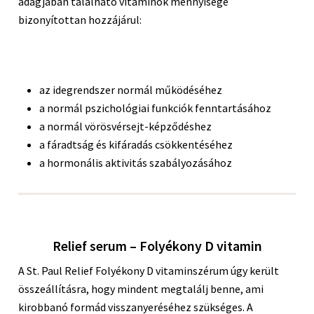
adagjában található vitaminok mennyisége
bizonyítottan hozzájárul:
az idegrendszer normál működéséhez
a normál pszichológiai funkciók fenntartásához
a normál vörösvérsejt-képződéshez
a fáradtság és kifáradás csökkentéséhez
a hormonális aktivitás szabályozásához
Relief serum – Folyékony D vitamin
A St. Paul Relief Folyékony D vitaminszérum úgy került
összeállításra, hogy mindent megtalálj benne, ami
kirobbanó formád visszanyeréséhez szükséges. A