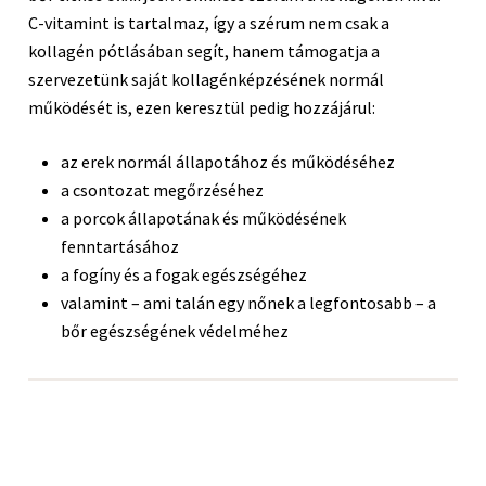
C-vitamint is tartalmaz, így a szérum nem csak a
kollagén pótlásában segít, hanem támogatja a
szervezetünk saját kollagénképzésének normál
működését is, ezen keresztül pedig hozzájárul:
az erek normál állapotához és működéséhez
a csontozat megőrzéséhez
a porcok állapotának és működésének
fenntartásához
a fogíny és a fogak egészségéhez
valamint – ami talán egy nőnek a legfontosabb – a
bőr egészségének védelméhez