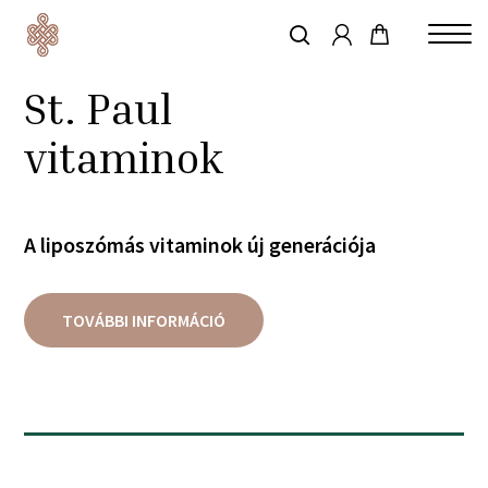
account
Skip
to
keresés
Close
main
St. Paul
Menu
content
vitaminok
A liposzómás vitaminok új generációja
TOVÁBBI INFORMÁCIÓ