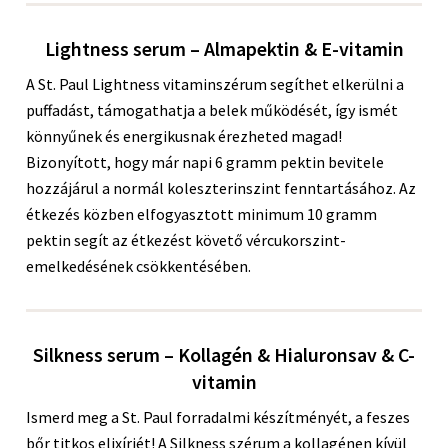
Lightness serum – Almapektin & E-vitamin
A St. Paul Lightness vitaminszérum segíthet elkerülni a
puffadást, támogathatja a belek működését, így ismét
könnyűnek és energikusnak érezheted magad!
Bizonyított, hogy már napi 6 gramm pektin bevitele
hozzájárul a normál koleszterinszint fenntartásához. Az
étkezés közben elfogyasztott minimum 10 gramm
pektin segít az étkezést követő vércukorszint-
emelkedésének csökkentésében.
Silkness serum – Kollagén & Hialuronsav & C-
vitamin
Ismerd meg a St. Paul forradalmi készítményét, a feszes
bőr titkos elixírjét! A Silkness szérum a kollagénen kívül