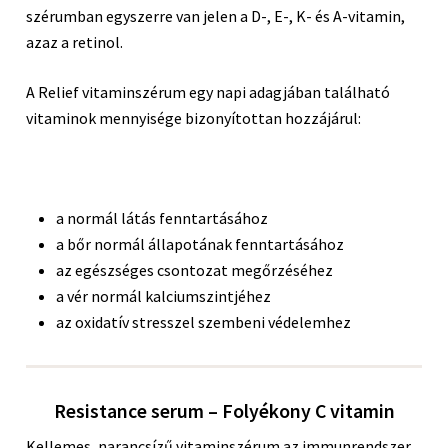
szérumban egyszerre van jelen a D-, E-, K- és A-vitamin,
azaz a retinol.
A Relief vitaminszérum egy napi adagjában található
vitaminok mennyisége bizonyítottan hozzájárul:
a normál látás fenntartásához
a bőr normál állapotának fenntartásához
az egészséges csontozat megőrzéséhez
a vér normál kalciumszintjéhez
az oxidatív stresszel szembeni védelemhez
Resistance serum – Folyékony C vitamin
Kellemes, narancsízű vitaminszérum az immunrendszer