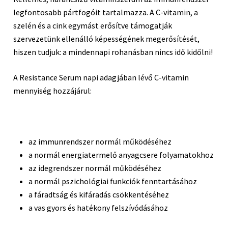
legfontosabb pártfogóit tartalmazza. A C-vitamin, a
szelén és a cink egymást erősítve támogatják
szervezetünk ellenálló képességének megerősítését,
hiszen tudjuk: a mindennapi rohanásban nincs idő kidőlni!
A Resistance Serum napi adagjában lévő C-vitamin
mennyiség hozzájárul:
az immunrendszer normál működéséhez
a normál energiatermelő anyagcsere folyamatokhoz
az idegrendszer normál működéséhez
a normál pszichológiai funkciók fenntartásához
a fáradtság és kifáradás csökkentéséhez
a vas gyors és hatékony felszívódásához