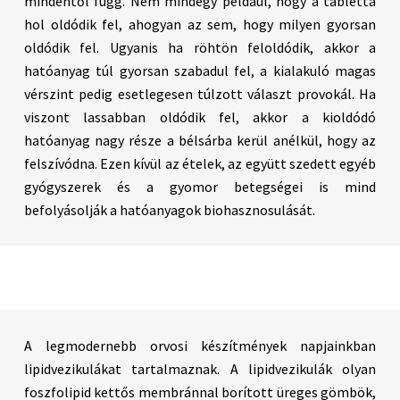
mindentől függ. Nem mindegy például, hogy a tabletta
hol oldódik fel, ahogyan az sem, hogy milyen gyorsan
oldódik fel. Ugyanis ha röhtön feloldódik, akkor a
hatóanyag túl gyorsan szabadul fel, a kialakuló magas
vérszint pedig esetlegesen túlzott választ provokál. Ha
viszont lassabban oldódik fel, akkor a kioldódó
hatóanyag nagy része a bélsárba kerül anélkül, hogy az
felszívódna. Ezen kívül az ételek, az együtt szedett egyéb
gyógyszerek és a gyomor betegségei is mind
befolyásolják a hatóanyagok biohasznosulását.
A legmodernebb orvosi készítmények napjainkban
lipidvezikulákat tartalmaznak. A lipidvezikulák olyan
foszfolipid kettős membránnal borított üreges gömbök,