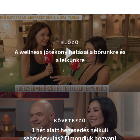
ELŐZŐ
A wellness jótékony hatásai a bőrünkre és
a lelkünkre
KÖVETKEZŐ
1 hét alatt hegesedés nélküli
sebgyógyulás? Elmondjuk hogyan!