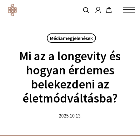
account
Skip
to
keresés
Close
main
Menu
content
Médiamegjelenések
Mi az a longevity és
hogyan érdemes
belekezdeni az
életmódváltásba?
2025.10.13.