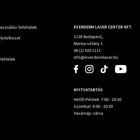
EVERDERM LASER CENTER KFT.
használási feltételek
1138 Budapest,
Nyilatkozat
Marina sétány 1.
06 (1) 920 1111
info@everdermlaser.hu
ltételek
NYITVATARTÁS
Hétfő-Péntek: 7:00 - 20:30
Szombat: 8:00 - 20:30
Vasárnap: zárva