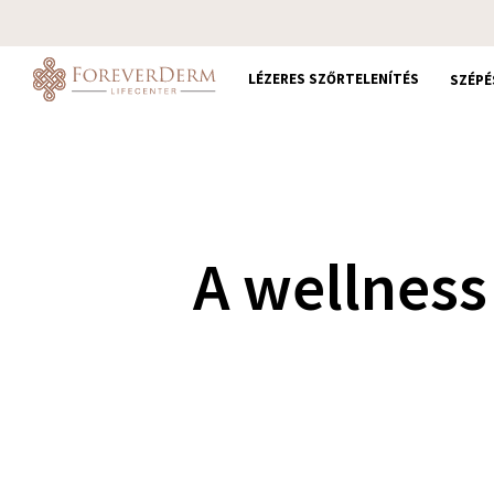
Skip
to
main
LÉZERES SZŐRTELENÍTÉS
SZÉPÉ
content
A wellness