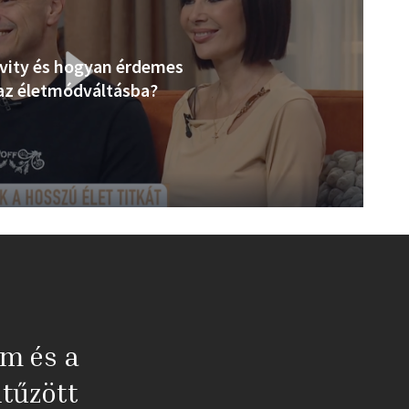
evity és hogyan érdemes
az életmódváltásba?
em és a
tűzött