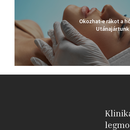
Okozhat-e rákot a hó
Utánajártunk
Klinik
legmo