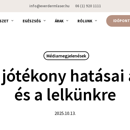
info@everdermlaser.hu
06 (1) 920 1111
IDŐPONT
SZET
EGÉSZSÉG
ÁRAK
RÓLUNK
Médiamegjelenések
 jótékony hatásai
és a lelkünkre
2025.10.13.