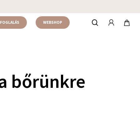
accou
keresés
FOGLALÁS
WEBSHOP
 a bőrünkre