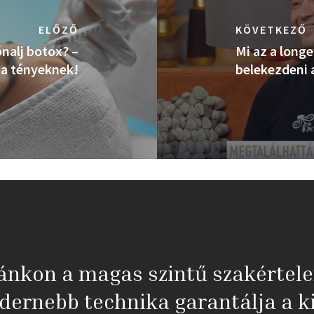
ELŐZŐ
KÖVETKEZŐ
nalj botox? –
Mi az a long
 a tényeknek!
belekezdeni 
ánkon a magas szintű szakértel
dernebb technika garantálja a ki