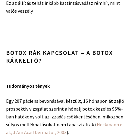
Ez az állítás tehát inkább kattintásvadász rémhír, mint
valós veszély.
BOTOX RÁK KAPCSOLAT – A BOTOX
RÁKKELTŐ?
Tudományos tények
:
Egy 207 páciens bevonásával készült, 16 hónapon át zajló
prospektív vizsgálat szerint a hónalj botox kezelés 96%-
ban hatékony volt az izzadás csökkentésében, miközben
súlyos mellékhatásokat nem tapasztaltak (
Heckmann et
al.,
J Am Acad Dermatol
, 2003
).