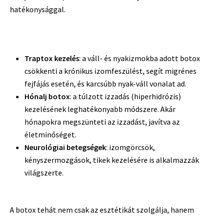
hatékonysággal.
Traptox kezelés
: a váll- és nyakizmokba adott botox
csökkenti a krónikus izomfeszülést, segít migrénes
fejfájás esetén, és karcsúbb nyak-váll vonalat ad.
Hónalj botox
: a túlzott izzadás (hiperhidrózis)
kezelésének leghatékonyabb módszere. Akár
hónapokra megszünteti az izzadást, javítva az
életminőséget.
Neurológiai betegségek
: izomgörcsök,
kényszermozgások, tikek kezelésére is alkalmazzák
világszerte.
A botox tehát nem csak az esztétikát szolgálja, hanem