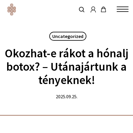
account
Skip
to
keresés
Close
main
Menu
content
Uncategorized
Okozhat-e rákot a hónalj
botox? – Utánajártunk a
tényeknek!
2025.09.25.