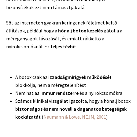
bizonyítékok ezt nem támasztják alá.
Sőt az interneten gyakran keringenek félelmet keltő
állítások, például hogy a
hónalj botox kezelés
gátolja a
méreganyagok távozását, és emiatt rákkeltő a
nyirokcsomóknál. Ez
teljes tévhit
.
A botox csak az
izzadságmirigyek működését
blokkolja, nem a méregtelenítést
Nem hat az
immunrendszerre
és a nyirokcsomókra
Számos klinikai vizsgálat igazolta, hogy a hónalj botox
biztonságos és nem növeli a daganatos betegségek
kockázatát
(
Naumann & Lowe,
NEJM
, 2001
)