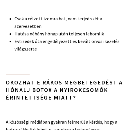
Csak a célzott izomra hat, nem terjed szét a
szervezetben
Hatása néhány hónap után teljesen lebomlik
Évtizedek óta engedélyezett és bevált orvosi kezelés
világszerte
OKOZHAT-E RÁKOS MEGBETEGEDÉST A
HÓNALJ BOTOX A NYIROKCSOMÓK
ÉRINTETTSÉGE MIATT?
A közösségi médiában gyakran felmerül a kérdés, hogy a
botox rákkeltő lehet-e, azonban a tudományos