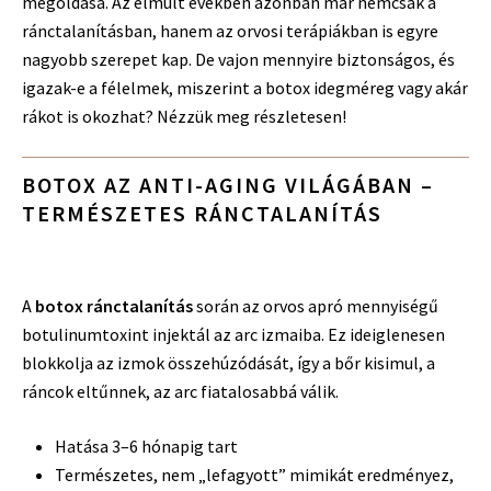
megoldása. Az elmúlt években azonban már nemcsak a
ránctalanításban, hanem az orvosi terápiákban is egyre
nagyobb szerepet kap. De vajon mennyire biztonságos, és
igazak-e a félelmek, miszerint a botox idegméreg vagy akár
rákot is okozhat? Nézzük meg részletesen!
BOTOX AZ ANTI-AGING VILÁGÁBAN –
TERMÉSZETES RÁNCTALANÍTÁS
A
botox ránctalanítás
során az orvos apró mennyiségű
botulinumtoxint injektál az arc izmaiba. Ez ideiglenesen
blokkolja az izmok összehúzódását, így a bőr kisimul, a
ráncok eltűnnek, az arc fiatalosabbá válik.
Hatása 3–6 hónapig tart
Természetes, nem „lefagyott” mimikát eredményez,