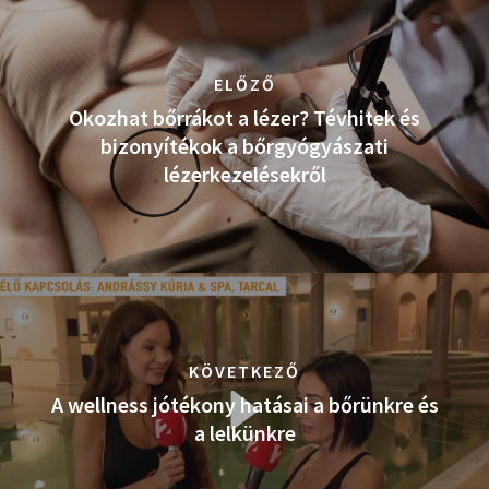
ELŐZŐ
Okozhat bőrrákot a lézer? Tévhitek és
bizonyítékok a bőrgyógyászati
lézerkezelésekről
KÖVETKEZŐ
A wellness jótékony hatásai a bőrünkre és
a lelkünkre