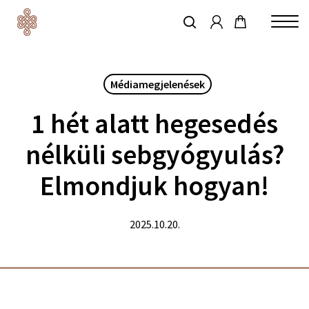
account
Skip
to
keresés
Close
main
Menu
content
Médiamegjelenések
1 hét alatt hegesedés
nélküli sebgyógyulás?
Elmondjuk hogyan!
2025.10.20.