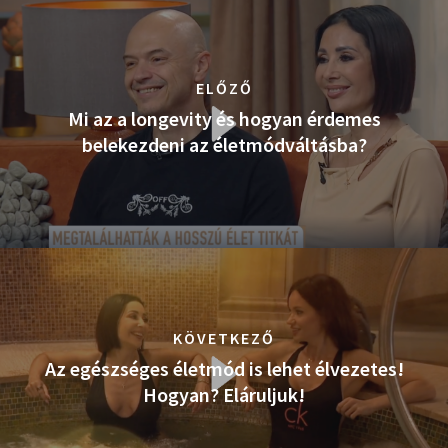
ELŐZŐ
Mi az a longevity és hogyan érdemes
belekezdeni az életmódváltásba?
KÖVETKEZŐ
Az egészséges életmód is lehet élvezetes!
Hogyan? Eláruljuk!