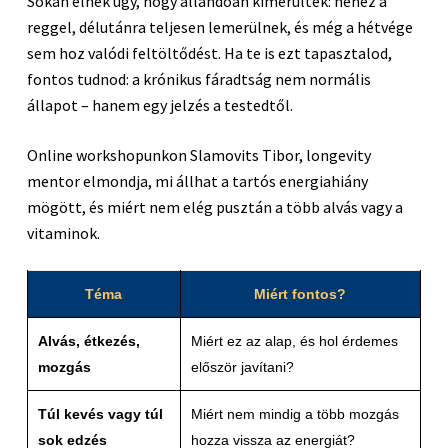
Sokan élnek úgy, hogy állandóan kimerültek: nehéz a
reggel, délutánra teljesen lemerülnek, és még a hétvége
sem hoz valódi feltöltődést. Ha te is ezt tapasztalod,
fontos tudnod: a krónikus fáradtság nem normális
állapot – hanem egy jelzés a testedtől.
Online workshopunkon Slamovits Tibor, longevity
mentor elmondja, mi állhat a tartós energiahiány
mögött, és miért nem elég pusztán a több alvás vagy a
vitaminok.
Téma
Miért fontos?
Alvás, étkezés,
Miért ez az alap, és hol érdemes
mozgás
először javítani?
Túl kevés vagy túl
Miért nem mindig a több mozgás
sok edzés
hozza vissza az energiát?