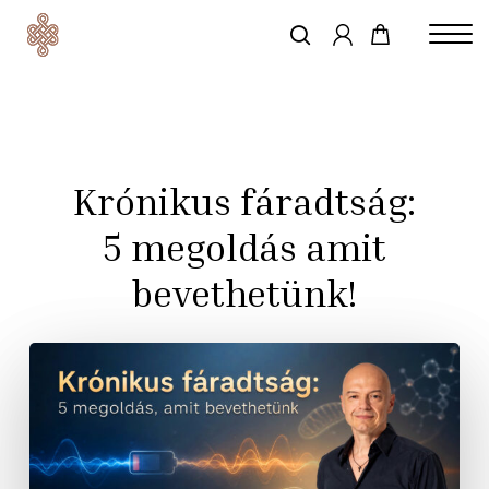
account
Skip
to
keresés
Close
main
Menu
content
Krónikus fáradtság:
5 megoldás amit
bevethetünk!