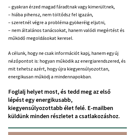
– gyakran érzed magad fáradtnak vagy kimerültnek,
– hiába pihensz, nem töltődsz fel igazán,
– szeretnél végre a probléma gyökeréig eljutni,
– nem általános tanácsokat, hanem valódi megértést és
működő megoldásokat keresel.
A célunk, hogy ne csak információt kapj, hanem egy új
nézőpontot is: hogyan működik az energiarendszered, és
mit tehetsz azért, hogy újra kiegyensúlyozottan,
energikusan működj a mindennapokban.
Foglalj helyet most, és tedd meg az első
lépést egy energikusabb,
kiegyensúlyozottabb élet felé.
E-mailben
küldünk minden részletet a csatlakozáshoz.