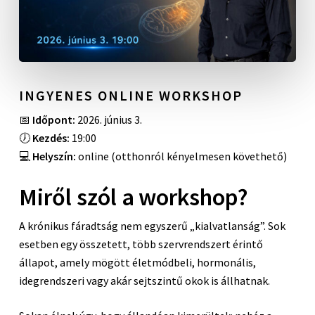
INGYENES ONLINE WORKSHOP
📅
Időpont:
2026. június 3.
🕖
Kezdés:
19:00
💻
Helyszín:
online (otthonról kényelmesen követhető)
Miről szól a workshop?
A krónikus fáradtság nem egyszerű „kialvatlanság”. Sok
esetben egy összetett, több szervrendszert érintő
állapot, amely mögött életmódbeli, hormonális,
idegrendszeri vagy akár sejtszintű okok is állhatnak.