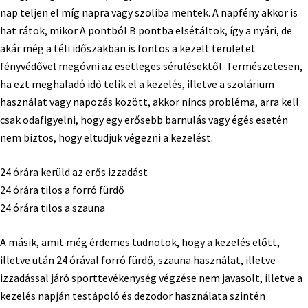
nap teljen el míg napra vagy szoliba mentek. A napfény akkor is
hat rátok, mikor A pontból B pontba elsétáltok, így a nyári, de
akár még a téli időszakban is fontos a kezelt területet
fényvédővel megóvni az esetleges sérülésektől. Természetesen,
ha ezt meghaladó idő telik el a kezelés, illetve a szolárium
használat vagy napozás között, akkor nincs probléma, arra kell
csak odafigyelni, hogy egy erősebb barnulás vagy égés esetén
nem biztos, hogy eltudjuk végezni a kezelést.
24 órára kerüld az erős izzadást
24 órára tilos a forró fürdő
24 órára tilos a szauna
A másik, amit még érdemes tudnotok, hogy a kezelés előtt,
illetve után 24 órával forró fürdő, szauna használat, illetve
izzadással járó sporttevékenység végzése nem javasolt, illetve a
kezelés napján testápoló és dezodor használata szintén