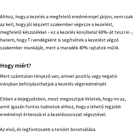
Ahhoz, hogy a kezelés a megfelelő eredménnyel járjon, nem csak
az kell, hogy jól képzett szakember végezze a kezelést,
megfelelő készülékkel – ez a kezelés körülbelül 60%-át teszi ki -,
hanem, hogy Ti vendégként is segítsétek a kezelést végző
szakember munkáját, mert a maradék 40% rajtatok múlik.
Hogy miért?
Mert számtalan tényező van, amivel pozitív, vagy negatív
irányban befolyásolhatjuk a kezelés végeredményét.
Ebben a bejegyzésben, most megosztjuk Veletek, hogy mi az,
amit igazán fontos tudnotok ahhoz, hogy a lehető legjobb
eredményt érhessük el a kezeléssorozat végeztével.
Az első, és legfontosabb a terület borotválása.