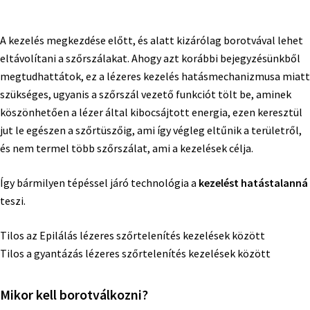
A kezelés megkezdése előtt, és alatt kizárólag borotvával lehet
eltávolítani a szőrszálakat. Ahogy azt korábbi bejegyzésünkből
megtudhattátok, ez a lézeres kezelés hatásmechanizmusa miatt
szükséges, ugyanis a szőrszál vezető funkciót tölt be, aminek
köszönhetően a lézer által kibocsájtott energia, ezen keresztül
jut le egészen a szőrtüszőig, ami így végleg eltűnik a területről,
és nem termel több szőrszálat, ami a kezelések célja.
Így bármilyen tépéssel járó technológia a
kezelést hatástalanná
teszi.
Tilos az Epilálás lézeres szőrtelenítés kezelések között
Tilos a gyantázás lézeres szőrtelenítés kezelések között
Mikor kell borotválkozni?