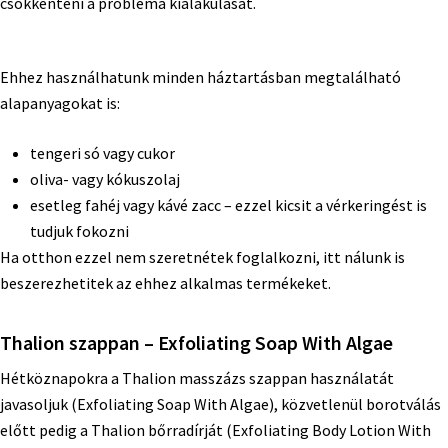
csökkenteni a probléma kialakulását.
Ehhez használhatunk minden háztartásban megtalálható
alapanyagokat is:
tengeri só vagy cukor
oliva- vagy kókuszolaj
esetleg fahéj vagy kávé zacc – ezzel kicsit a vérkeringést is
tudjuk fokozni
Ha otthon ezzel nem szeretnétek foglalkozni, itt nálunk is
beszerezhetitek az ehhez alkalmas termékeket.
Thalion szappan – Exfoliating Soap With Algae
Hétköznapokra a Thalion masszázs szappan használatát
javasoljuk (Exfoliating Soap With Algae), közvetlenül borotválás
előtt pedig a Thalion bőrradírját (Exfoliating Body Lotion With