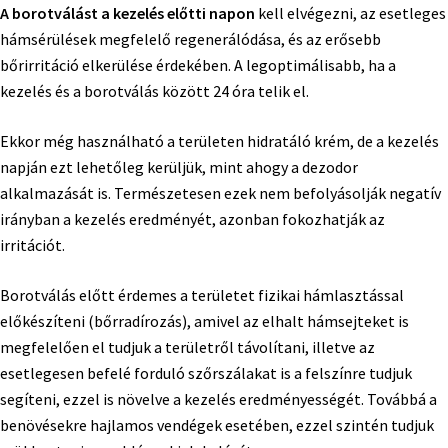
A borotválást a kezelés előtti napon
kell elvégezni, az esetleges
hámsérülések megfelelő regenerálódása, és az erősebb
bőrirritáció elkerülése érdekében. A legoptimálisabb, ha a
kezelés és a borotválás között 24 óra telik el.
Ekkor még használható a területen hidratáló krém, de a kezelés
napján ezt lehetőleg kerüljük, mint ahogy a dezodor
alkalmazását is. Természetesen ezek nem befolyásolják negatív
irányban a kezelés eredményét, azonban fokozhatják az
irritációt.
Borotválás előtt érdemes a területet fizikai hámlasztással
előkészíteni (bőrradírozás), amivel az elhalt hámsejteket is
megfelelően el tudjuk a területről távolítani, illetve az
esetlegesen befelé forduló szőrszálakat is a felszínre tudjuk
segíteni, ezzel is növelve a kezelés eredményességét. Továbbá a
benövésekre hajlamos vendégek esetében, ezzel szintén tudjuk