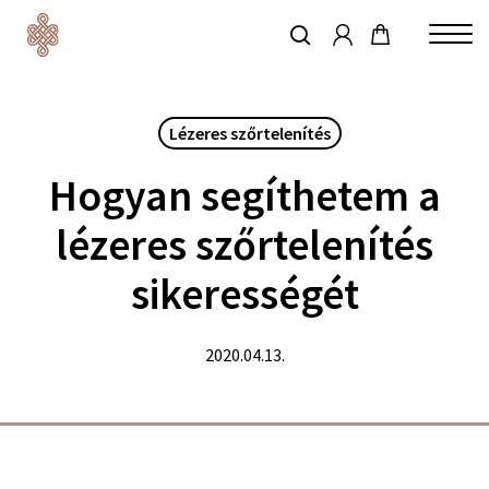
account
Skip
to
keresés
Close
main
Menu
content
Lézeres szőrtelenítés
Hogyan segíthetem a
lézeres szőrtelenítés
sikerességét
2020.04.13.