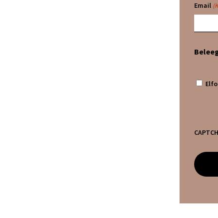
Email
(
Belee
Elfo
CAPTC