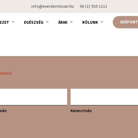
info@everdermlaser.hu
06 (1) 920 1111
IDŐPONT
SZET
EGÉSZSÉG
ÁRAK
RÓLUNK
telező)
knév
Keresztnév