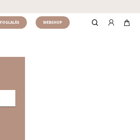
accou
keresés
FOGLALÁS
WEBSHOP