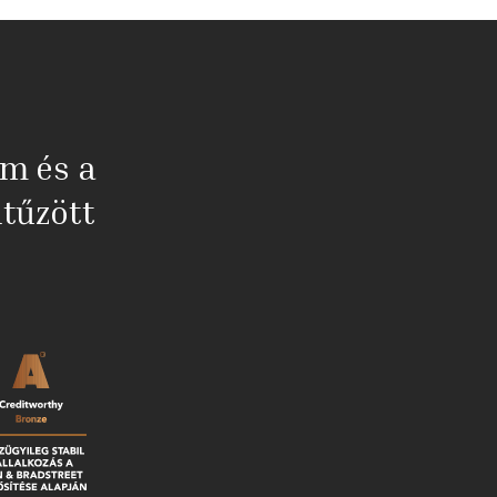
em és a
tűzött