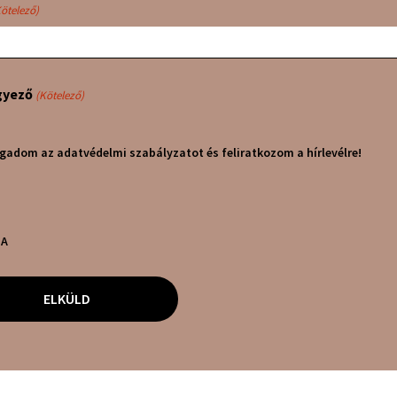
Kötelező)
gyező
(Kötelező)
gadom az adatvédelmi szabályzatot és feliratkozom a hírlevélre!
HA