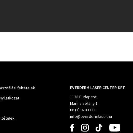
EVERDERM LASER CENTER KFT.
használási feltételek
1138 Budapest,
Nyilatkozat
Marina sétány 1.
06 (1) 920 1111
info@everdermlaser.hu
ltételek