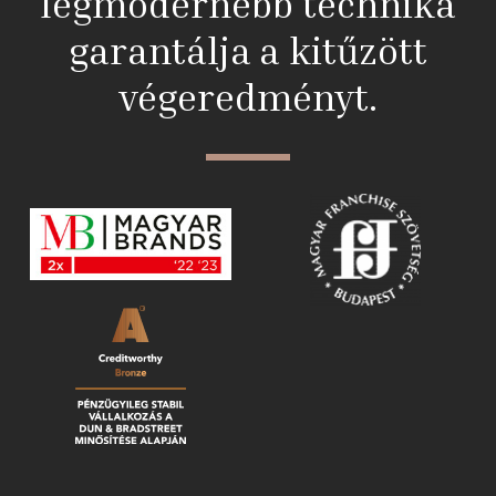
legmodernebb technika
garantálja a kitűzött
végeredményt.