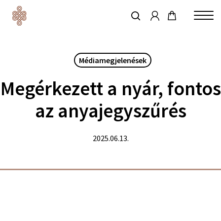
account
Skip
to
keresés
Close
main
Menu
content
Médiamegjelenések
Megérkezett a nyár, fontos
az anyajegyszűrés
2025.06.13.