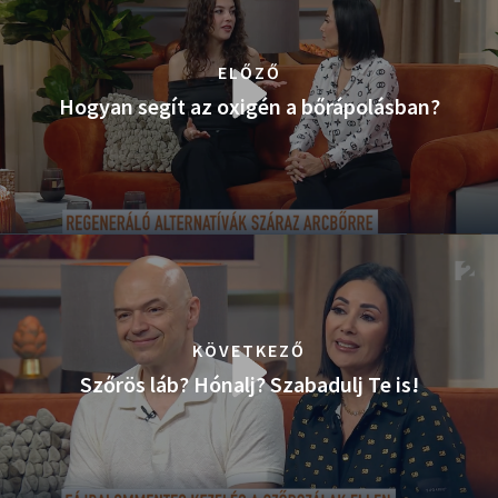
ELŐZŐ
Hogyan segít az oxigén a bőrápolásban?
KÖVETKEZŐ
Szőrös láb? Hónalj? Szabadulj Te is!