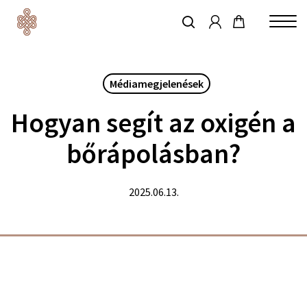
account
Skip
to
keresés
Close
main
Menu
content
Médiamegjelenések
Hogyan segít az oxigén a
bőrápolásban?
2025.06.13.