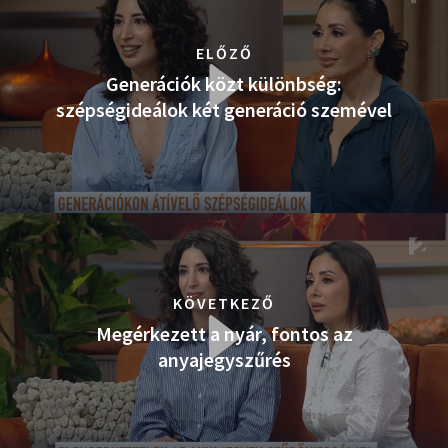
ELŐZŐ
Generációk közt különbség:
szépségideálok két generáció szemével
KÖVETKEZŐ
Megérkezett a nyár, fontos az
anyajegyszűrés