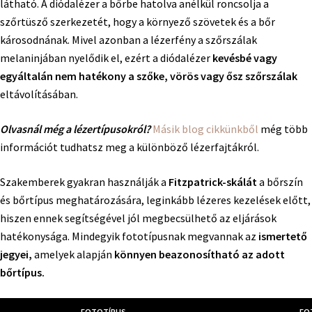
látható. A diódalézer a bőrbe hatolva anélkül roncsolja a
szőrtüsző szerkezetét, hogy a környező szövetek és a bőr
károsodnának. Mivel azonban a lézerfény a szőrszálak
melaninjában nyelődik el, ezért a diódalézer
kevésbé vagy
egyáltalán nem hatékony a szőke, vörös vagy ősz szőrszálak
eltávolításában.
Olvasnál még a lézertípusokról?
Másik blog cikkünkből
még több
információt tudhatsz meg a különböző lézerfajtákról.
Szakemberek gyakran használják a
Fitzpatrick-skálát
a bőrszín
és bőrtípus meghatározására, leginkább lézeres kezelések előtt,
hiszen ennek segítségével jól megbecsülhető az eljárások
hatékonysága. Mindegyik fototípusnak megvannak az
ismertető
jegyei,
amelyek alapján
könnyen beazonosítható az adott
bőrtípus.
FOTOTÍPUS
FO