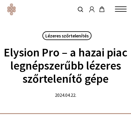
account
Skip
to
keresés
Close
main
Menu
content
Lézeres szőrtelenítés
Elysion Pro – a hazai piac
legnépszerűbb lézeres
szőrtelenítő gépe
2024.04.22.