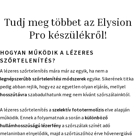
Tudj meg többet az Elysion
Pro készülékről!
HOGYAN MŰKÖDIK A LÉZERES
SZŐRTELENÍTÉS?
A lézeres szőrtelenítés mára már az egyik, ha nem a
legnépszerűbb szőrtelenítési módszerek
egyike. Sikerének titka
pedig abban rejlik, hogy ez az egyetlen olyan eljárás, mellyel
hosszútávra
szabadulhatunk meg nem kívánt szőrszálainktól.
A lézeres szőrtelenítés a
szelektív fototermolízis
elve alapján
működik. Ennek a folyamatnak a során a
különböző
hullámhosszúságú lézerfény
a szőrszálak színét adó
melaninban elnyelődik, majd a szőrtüszőhöz érve hővenergiává