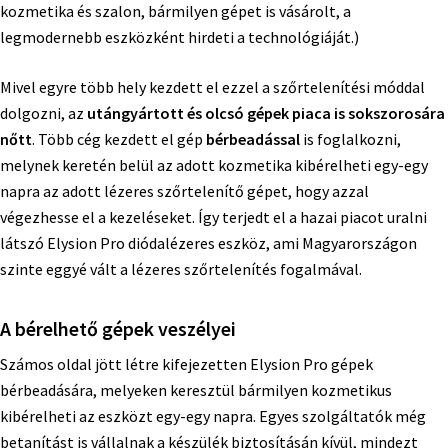
kozmetika és szalon, bármilyen gépet is vásárolt, a
legmodernebb eszközként hirdeti a technológiáját.)
Mivel egyre több hely kezdett el ezzel a szőrtelenítési móddal
dolgozni, az
utángyártott és olcsó gépek piaca is sokszorosára
nőtt
. Több cég kezdett el gép
bérbeadással
is foglalkozni,
melynek keretén belül az adott kozmetika kibérelheti egy-egy
napra az adott lézeres szőrtelenítő gépet, hogy azzal
végezhesse el a kezeléseket. Így terjedt el a hazai piacot uralni
látszó Elysion Pro diódalézeres eszköz, ami Magyarországon
szinte eggyé vált a lézeres szőrtelenítés fogalmával.
A bérelhető gépek veszélyei
Számos oldal jött létre kifejezetten Elysion Pro gépek
bérbeadására, melyeken keresztül bármilyen kozmetikus
kibérelheti az eszközt egy-egy napra. Egyes szolgáltatók még
betanítást is vállalnak a készülék biztosításán kívül, mindezt