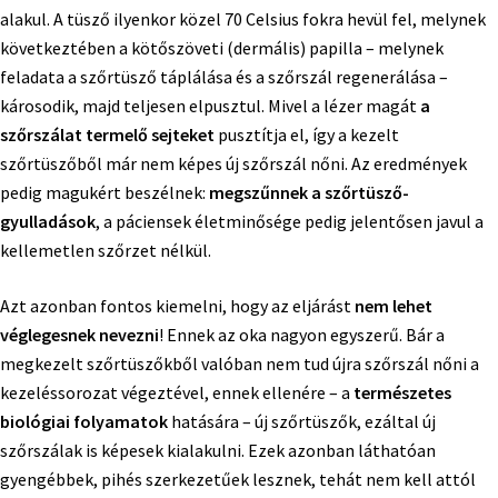
alakul. A tüsző ilyenkor közel 70 Celsius fokra hevül fel, melynek
következtében a kötőszöveti (dermális) papilla – melynek
feladata a szőrtüsző táplálása és a szőrszál regenerálása –
károsodik, majd teljesen elpusztul. Mivel a lézer magát
a
szőrszálat termelő sejteket
pusztítja el, így a kezelt
szőrtüszőből már nem képes új szőrszál nőni. Az eredmények
pedig magukért beszélnek:
megszűnnek a szőrtüsző-
gyulladások
, a páciensek életminősége pedig jelentősen javul a
kellemetlen szőrzet nélkül.
Azt azonban fontos kiemelni, hogy az eljárást
nem lehet
véglegesnek nevezni
! Ennek az oka nagyon egyszerű. Bár a
megkezelt szőrtüszőkből valóban nem tud újra szőrszál nőni a
kezeléssorozat végeztével, ennek ellenére – a
természetes
biológiai folyamatok
hatására – új szőrtüszők, ezáltal új
szőrszálak is képesek kialakulni. Ezek azonban láthatóan
gyengébbek, pihés szerkezetűek lesznek, tehát nem kell attól