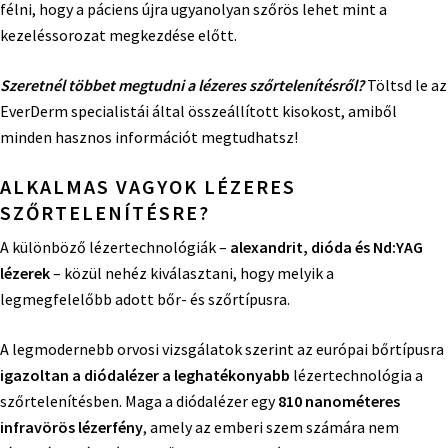
félni, hogy a páciens újra ugyanolyan szőrös lehet mint a
kezeléssorozat megkezdése előtt.
Szeretnél többet megtudni a lézeres szőrtelenítésről?
Töltsd le az
EverDerm specialistái által összeállított kisokost, amiből
minden hasznos információt megtudhatsz!
ALKALMAS VAGYOK LÉZERES
SZŐRTELENÍTÉSRE?
A különböző lézertechnológiák –
alexandrit, dióda és Nd:YAG
lézerek
– közül nehéz kiválasztani, hogy melyik a
legmegfelelőbb adott bőr- és szőrtípusra.
A legmodernebb orvosi vizsgálatok szerint az európai bőrtípusra
igazoltan a diódalézer a leghatékonyabb
lézertechnológia a
szőrtelenítésben. Maga a diódalézer egy
810 nanométeres
infravörös lézerfény
, amely az emberi szem számára nem