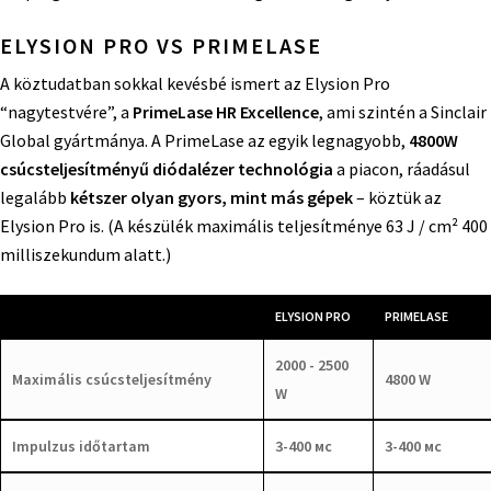
ELYSION PRO VS PRIMELASE
A köztudatban sokkal kevésbé ismert az Elysion Pro
“nagytestvére”, a
PrimeLase HR Excellence
, ami szintén a Sinclair
Global gyártmánya. A PrimeLase az egyik legnagyobb,
4800W
csúcsteljesítményű diódalézer technológia
a piacon, ráadásul
legalább
kétszer olyan gyors, mint más gépek
– köztük az
Elysion Pro is. (A készülék maximális teljesítménye 63 J / cm² 400
milliszekundum alatt.)
ELYSION PRO
PRIMELASE
2000 - 2500
Maximális csúcsteljesítmény
4800 W
W
Impulzus időtartam
3-400 мс
3-400 мс