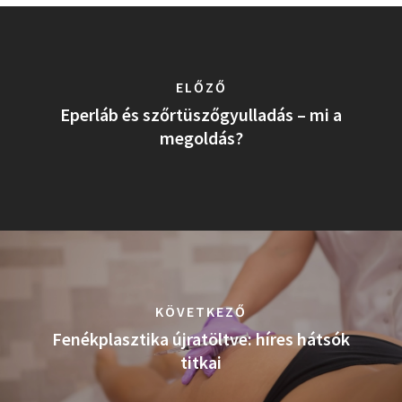
ELŐZŐ
Eperláb és szőrtüszőgyulladás – mi a
megoldás?
KÖVETKEZŐ
Fenékplasztika újratöltve: híres hátsók
titkai