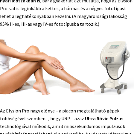
nyári időszakban is
, bár a gyakorlat azt mutatja, hogy az Elysion
Pro-val is leginkább a kettes, a hármas és a négyes fototípust
lehet a leghatékonyabban kezelni. (A magyarországi lakosság
95% II-es, III-as vagy IV-es fototípusba tartozik.)
Az Elysion Pro nagy előnye – a piacon megtalálható gépek
többségével szemben -, hogy URP – azaz
Ultra Rövid Pulzus
–
technológiával működik, ami 3 miliszekundumos impulzusok
továbbítását teszi lehetővé a szőrszálba. Az ultrarövid impulzus