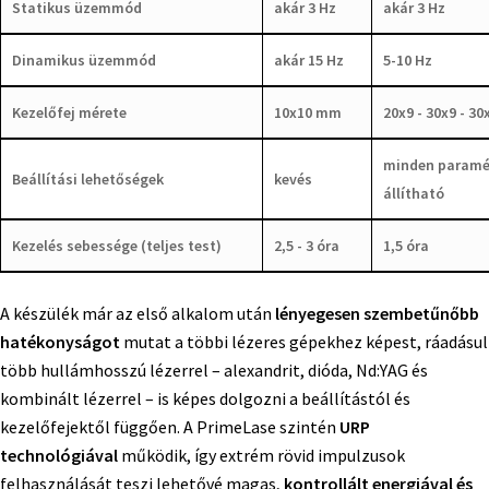
Statikus üzemmód
akár 3 Hz
akár 3 Hz
Dinamikus üzemmód
akár 15 Hz
5-10 Hz
Kezelőfej mérete
10x10 mm
20x9 - 30x9 - 3
minden paramé
Beállítási lehetőségek
kevés
állítható
Kezelés sebessége (teljes test)
2,5 - 3 óra
1,5 óra
A készülék már az első alkalom után
lényegesen szembetűnőbb
hatékonyságot
mutat a többi lézeres gépekhez képest, ráadásul
több hullámhosszú lézerrel – alexandrit, dióda, Nd:YAG és
kombinált lézerrel – is képes dolgozni a beállítástól és
kezelőfejektől függően. A PrimeLase szintén
URP
technológiával
működik, így extrém rövid impulzusok
felhasználását teszi lehetővé magas,
kontrollált energiával és