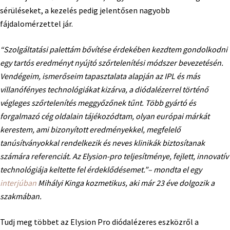
sérüléseket, a kezelés pedig jelentősen nagyobb
fájdalomérzettel jár.
“Szolgáltatási palettám bővítése érdekében kezdtem gondolkodni
egy tartós eredményt nyújtó szőrtelenítési módszer bevezetésén.
Vendégeim, ismerőseim tapasztalata alapján az IPL és más
villanófényes technológiákat kizárva, a diódalézerrel történő
végleges szőrtelenítés meggyőzőnek tűnt. Több gyártó és
forgalmazó cég oldalain tájékozódtam, olyan európai márkát
kerestem, ami bizonyított eredményekkel, megfelelő
tanúsítványokkal rendelkezik és neves klinikák biztosítanak
számára referenciát. Az Elysion-pro teljesítménye, fejlett, innovatív
technológiája keltette fel érdeklődésemet.”
– mondta el egy
interjúban
Mihályi Kinga kozmetikus, aki már 23 éve dolgozik a
szakmában.
Tudj meg többet az Elysion Pro diódalézeres eszközről a