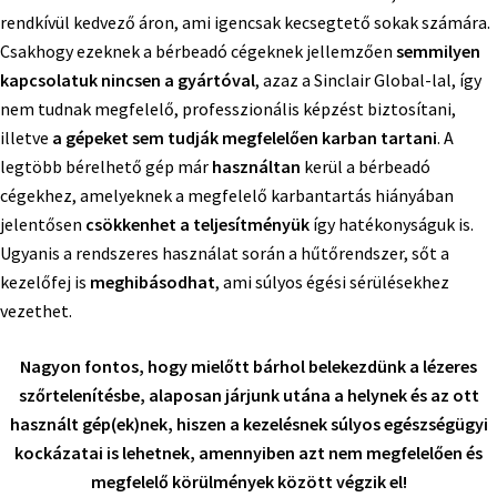
rendkívül kedvező áron, ami igencsak kecsegtető sokak számára.
Csakhogy ezeknek a bérbeadó cégeknek jellemzően
semmilyen
kapcsolatuk nincsen a gyártóval
, azaz a Sinclair Global-lal, így
nem tudnak megfelelő, professzionális képzést biztosítani,
illetve
a gépeket sem tudják megfelelően karban tartani
. A
legtöbb bérelhető gép már
használtan
kerül a bérbeadó
cégekhez, amelyeknek a megfelelő karbantartás hiányában
jelentősen
csökkenhet a teljesítményük
így hatékonyságuk is.
Ugyanis a rendszeres használat során a hűtőrendszer, sőt a
kezelőfej is
meghibásodhat
, ami súlyos égési sérülésekhez
vezethet.
Nagyon fontos, hogy mielőtt bárhol belekezdünk a lézeres
szőrtelenítésbe, alaposan járjunk utána a helynek és az ott
használt gép(ek)nek, hiszen a kezelésnek súlyos egészségügyi
kockázatai is lehetnek, amennyiben azt nem megfelelően és
megfelelő körülmények között végzik el!