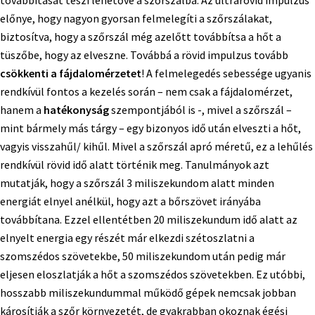
előnye, hogy nagyon gyorsan felmelegíti a szőrszálakat,
biztosítva, hogy a szőrszál még azelőtt továbbítsa a hőt a
tüszőbe, hogy az elveszne. Továbbá a rövid impulzus tovább
csökkenti a fájdalomérzetet
! A felmelegedés sebessége ugyanis
rendkívül fontos a kezelés során – nem csak a fájdalomérzet,
hanem a
hatékonyság
szempontjából is -, mivel a szőrszál –
mint bármely más tárgy – egy bizonyos idő után elveszti a hőt,
vagyis visszahűl/ kihűl. Mivel a szőrszál apró méretű, ez a lehűlés
rendkívül rövid idő alatt történik meg. Tanulmányok azt
mutatják, hogy a szőrszál 3 miliszekundom alatt minden
energiát elnyel anélkül, hogy azt a bőrszövet irányába
továbbítana. Ezzel ellentétben 20 miliszekundum idő alatt az
elnyelt energia egy részét már elkezdi szétoszlatni a
szomszédos szövetekbe, 50 miliszekundom után pedig már
eljesen eloszlatják a hőt a szomszédos szövetekben. Ez utóbbi,
hosszabb miliszekundummal működő gépek nemcsak jobban
károsítják a szőr környezetét, de gyakrabban okoznak égési