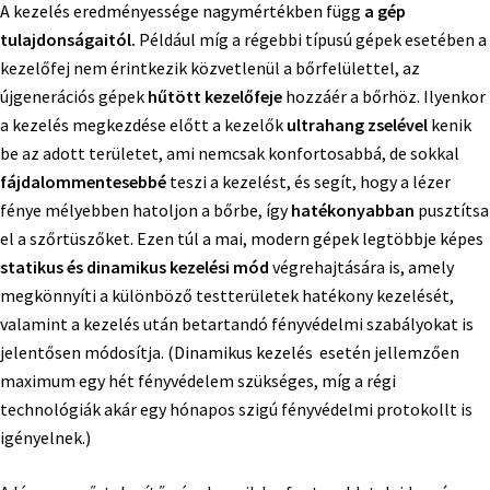
A kezelés eredményessége nagymértékben függ
a gép
tulajdonságaitól.
Például míg a régebbi típusú gépek esetében a
kezelőfej nem érintkezik közvetlenül a bőrfelülettel, az
újgenerációs gépek
hűtött kezelőfeje
hozzáér a bőrhöz. Ilyenkor
a kezelés megkezdése előtt a kezelők
ultrahang zselével
kenik
be az adott területet, ami nemcsak konfortosabbá, de sokkal
fájdalommentesebbé
teszi a kezelést, és segít, hogy a lézer
fénye mélyebben hatoljon a bőrbe, így
hatékonyabban
pusztítsa
el a szőrtüszőket. Ezen túl a mai, modern gépek legtöbbje képes
statikus és dinamikus kezelési mód
végrehajtására is, amely
megkönnyíti a különböző testterületek hatékony kezelését,
valamint a kezelés után betartandó fényvédelmi szabályokat is
jelentősen módosítja. (Dinamikus kezelés esetén jellemzően
maximum egy hét fényvédelem szükséges, míg a régi
technológiák akár egy hónapos szigú fényvédelmi protokollt is
igényelnek.)