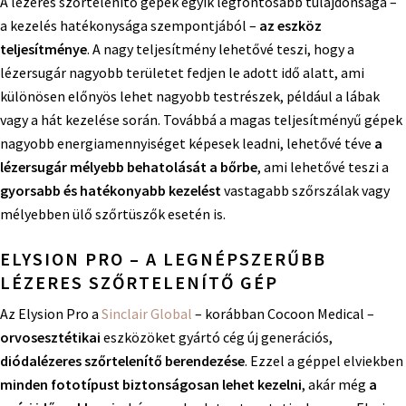
A lézeres szőrtelenítő gépek egyik legfontosabb tulajdonsága –
a kezelés hatékonysága szempontjából –
az eszköz
teljesítménye
. A nagy teljesítmény lehetővé teszi, hogy a
lézersugár nagyobb területet fedjen le adott idő alatt, ami
különösen előnyös lehet nagyobb testrészek, például a lábak
vagy a hát kezelése során. Továbbá a magas teljesítményű gépek
nagyobb energiamennyiséget képesek leadni, lehetővé téve
a
lézersugár mélyebb behatolását a bőrbe
, ami lehetővé teszi a
gyorsabb és hatékonyabb kezelést
vastagabb szőrszálak vagy
mélyebben ülő szőrtüszők esetén is.
ELYSION PRO – A LEGNÉPSZERŰBB
LÉZERES SZŐRTELENÍTŐ GÉP
Az Elysion Pro a
Sinclair Global
– korábban Cocoon Medical –
orvosesztétikai
eszközöket gyártó cég új generációs,
diódalézeres szőrtelenítő berendezése
. Ezzel a géppel elviekben
minden fototípust biztonságosan lehet kezelni
, akár még
a