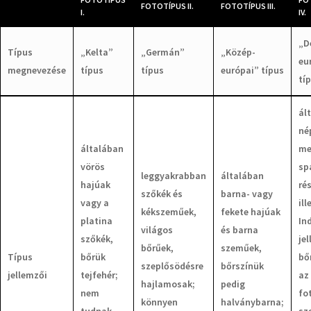
FOTOTÍPUS II.
FOTOTÍPUS III.
I.
IV.
„D
Típus
„Kelta”
„Germán”
„Közép-
eu
megnevezése
típus
típus
európai” típus
tí
ál
né
általában
me
vörös
sp
leggyakrabban
általában
hajúak
ré
szőkék és
barna- vagy
vagy a
ill
kékszeműek,
fekete hajúak
platina
In
világos
és barna
szőkék,
je
bőrűek,
szeműek,
Típus
bőrük
bő
szeplősödésre
bőrszínük
jellemzői
tejfehér;
az 
hajlamosak;
pedig
nem
fo
könnyen
halványbarna;