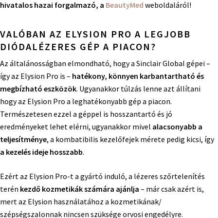
hivatalos hazai forgalmazó, a
BeautyMed
weboldaláról!
VALÓBAN AZ ELYSION PRO A LEGJOBB
DIÓDALÉZERES GÉP A PIACON?
Az általánosságban elmondható, hogy a Sinclair Global gépei –
így az Elysion Pro is –
hatékony, könnyen karbantartható és
megbízható eszközök
. Ugyanakkor túlzás lenne azt állítani
hogy az Elysion Pro a leghatékonyabb gép a piacon.
Természetesen ezzel a géppel is hosszantartó és jó
eredményeket lehet elérni, ugyanakkor mivel
alacsonyabb a
teljesítménye
, a kombatibilis kezelőfejek mérete pedig kicsi, így
a kezelés ideje hosszabb
.
Ezért az Elysion Pro-t a gyártó induló, a lézeres szőrtelenítés
terén
kezdő kozmetikák számára ajánlja
– már csak azért is,
mert az Elysion használatához a kozmetikának/
szépségszalonnak nincsen szüksége orvosi engedélyre.