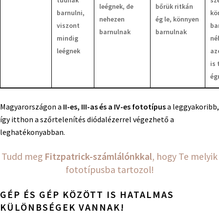
tudnak
sz
leégnek, de
bőrük ritkán
barnulni,
kö
nehezen
ég le, könnyen
viszont
ba
barnulnak
barnulnak
mindig
né
leégnek
az
is
ég
Magyarországon a
II-es, III-as és a IV-es fototípus
a leggyakoribb,
így itthon a szőrtelenítés diódalézerrel végezhető a
leghatékonyabban.
Tudd meg
Fitzpatrick-számlálónkkal
, hogy Te melyik
fototípusba tartozol!
GÉP ÉS GÉP KÖZÖTT IS HATALMAS
KÜLÖNBSÉGEK VANNAK!