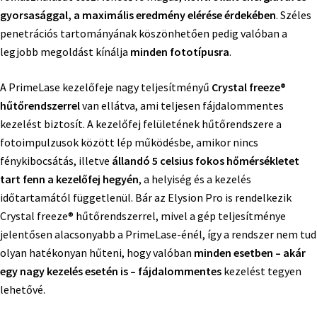
gyorsasággal, a maximális eredmény elérése érdekében
. Széles
penetrációs tartományának köszönhetően pedig valóban a
legjobb megoldást kínálja
minden fototípusra
.
A PrimeLase kezelőfeje nagy teljesítményű
Crystal freeze®
hűtőrendszerrel
van ellátva, ami teljesen fájdalommentes
kezelést biztosít. A kezelőfej felületének hűtőrendszere a
fotoimpulzusok között lép működésbe, amikor nincs
fénykibocsátás, illetve
állandó 5 celsius fokos hőmérsékletet
tart fenn a kezelőfej hegyén
, a helyiség és a kezelés
időtartamától függetlenül. Bár az Elysion Pro is rendelkezik
Crystal freeze® hűtőrendszerrel, mivel a gép teljesítménye
jelentősen alacsonyabb a PrimeLase-énél, így a rendszer nem tud
olyan hatékonyan hűteni, hogy valóban
minden esetben – akár
egy nagy kezelés esetén is – fájdalommentes
kezelést tegyen
lehetővé.