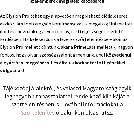
szakemberek megfelelő képzéséről!
Az Elysion Pro tehát egy alapvetően megbízható diódalézeres
eszköz, ám fontos egyéb körülményeket is megvizsgálni mielőtt
döntést hoznánk egy ilyen fontos, testi egészséget is érintő
kérdésben. Ha belekezdünk a lézeres szőrtelenítésbe – akár az
Elysion Pro mellett döntünk, akár a PrimeLase mellett -, nagyon
fontos, hogy olyan szépségszalonba menjünk, ahol
közvetlenül
a gyártótól megvásárolt és általuk karbantartott gépekkel
dolgoznak
!
Tájékozódj árainkról, és válaszd Magyarország egyik
legnagyobb tapasztalattal rendelkező klinikáját a
szőrtelenítésben is. További információkat a
Szőrtelenítés
oldalunkon olvashatsz.