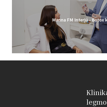
Manna FM Interjú - Botox 
Klinik
legmo