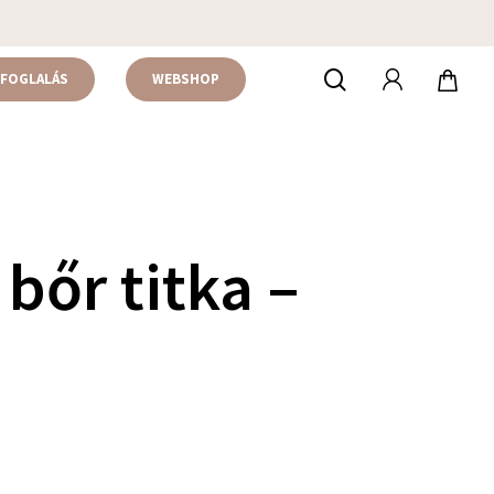
accou
keresés
FOGLALÁS
WEBSHOP
 bőr titka –