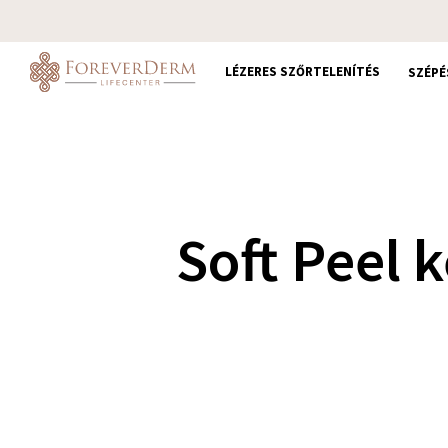
Skip
to
main
LÉZERES SZŐRTELENÍTÉS
SZÉPÉ
content
Soft Peel k