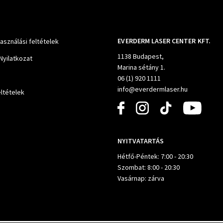
EVERDERM LASER CENTER KFT.
használási feltételek
1138 Budapest,
Nyilatkozat
Marina sétány 1.
06 (1) 920 1111
info@everdermlaser.hu
ltételek
NYITVATARTÁS
Hétfő-Péntek: 7:00 - 20:30
Szombat: 8:00 - 20:30
Vasárnap: zárva