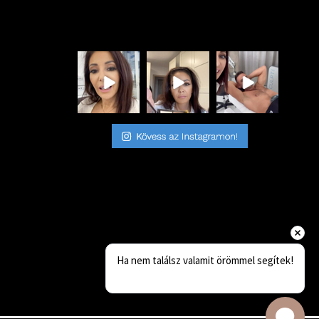
Ha nem találsz valamit örömmel segítek!