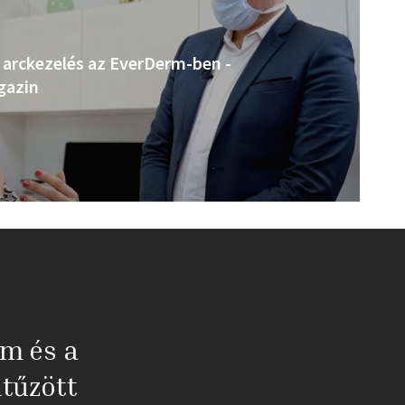
 arckezelés az EverDerm-ben -
gazin
em és a
tűzött