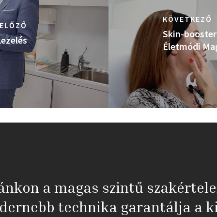
KÖVETKEZŐ
ELŐZŐ
Skin-booster
kezelés
Életmódi Ma
ánkon a magas szintű szakértel
dernebb technika garantálja a ki