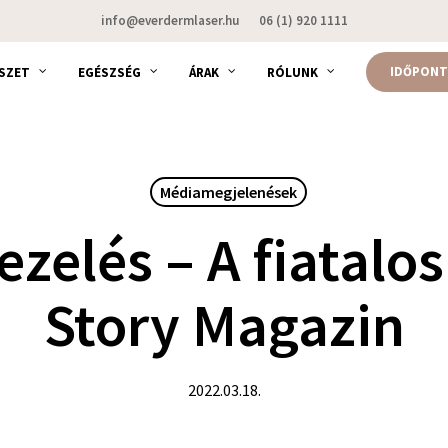
info@everdermlaser.hu
06 (1) 920 1111
IDŐPONT
SZET
EGÉSZSÉG
ÁRAK
RÓLUNK
Médiamegjelenések
ezelés – A fiatalos
Story Magazin
2022.03.18.