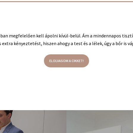
ban megfelelően kell ápolni kívül-belül. Ám a mindennapos tisztí
xtra kényeztetést, hiszen ahogy a test és a lélek, úgy a bőr is vág
ELOLVASOM A CIKKET!