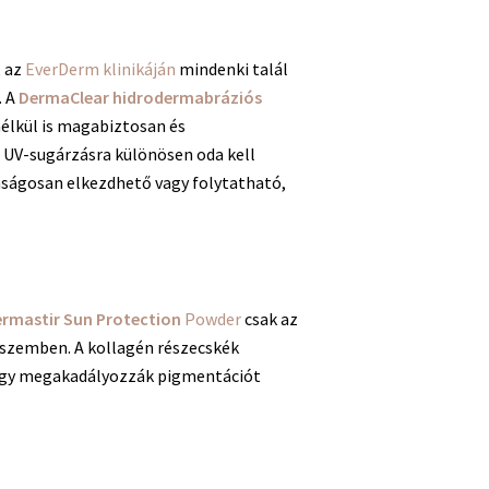
, az
EverDerm klinikáján
mindenki talál
. A
DermaClear hidrodermabráziós
nélkül is magabiztosan és
z UV-sugárzásra különösen oda kell
tonságosan elkezdhető vagy folytatható,
rmastir Sun Protection
Powder
csak az
l szemben. A kollagén részecskék
, hogy megakadályozzák pigmentációt