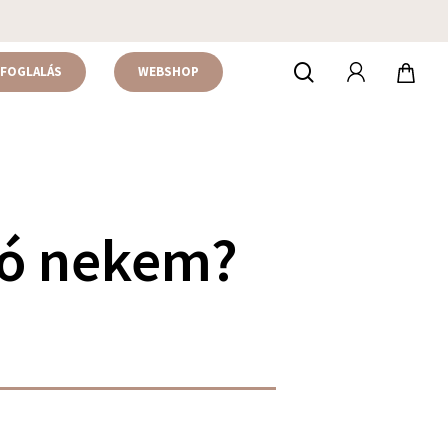
accou
keresés
FOGLALÁS
WEBSHOP
aló nekem?