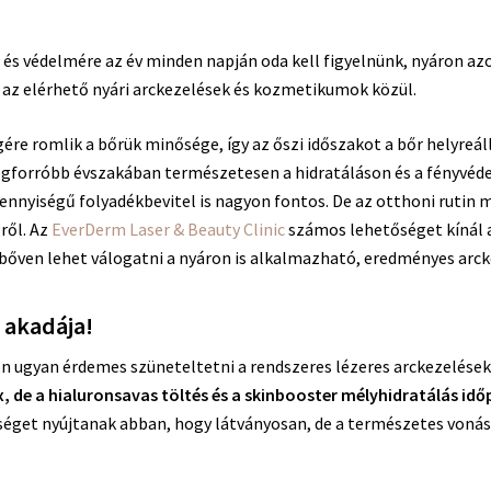
a és védelmére az év minden napján oda kell figyelnünk, nyáron a
 az elérhető nyári arckezelések és kozmetikumok közül.
ére romlik a bőrük minősége, így az őszi időszakot a bőr helyreállí
legforróbb évszakában természetesen a hidratáláson és a fényvéd
nnyiségű folyadékbevitel is nagyon fontos. De az otthoni rutin 
ről. Az
EverDerm Laser & Beauty Clinic
számos lehetőséget kínál a
bőven lehet válogatni a nyáron is alkalmazható, eredményes arck
 akadája!
 ugyan érdemes szüneteltetni a rendszeres lézeres arckezeléseke
, de a hialuronsavas töltés és a skinbooster mélyhidratálás id
séget nyújtanak abban, hogy látványosan, de a természetes vonás