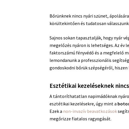
Bőrünknek nincs nyári szünet, ápolásár
körültekintően és tudatosan válasszunk
Sajnos sokan tapasztalják, hogy nyár vég
megelőzés nyáron is lehetséges. Az év 
faktorszámú fényvédő és a megfelelő me
lemondanunk a professzionális segítség
gondoskodni bőrük szépségéről, hiszen 
Esztétikai kezeléseknek nincs
A tántoríthatatlan napimádóknak nyáron
esztétikai kezelésekre, úgy mint a
botox
Ezek a
non-invazív beavatkozások
segít
megőrizze fiatalos ragyogását.