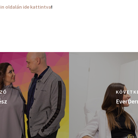
n oldalán ide kattintva
!
ZŐ
KÖVETK
ész
EverDer