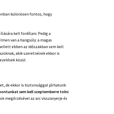
zonban különösen fontos, hogy
tására kell fordítani. Pedig a
elmen van a hangsúly: a magas
mellett ebben az időszakban sem kell
zoknak, akik szeretnének ekkor is
ezelések közül.
t, de ekkor is biztonsággal járhatunk
őpontunkat sem kell szeptemberre tolni
.
ok megőrzésével az arc visszanyerje és