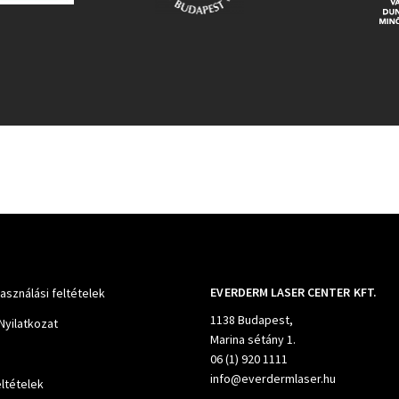
EVERDERM LASER CENTER KFT.
használási feltételek
1138 Budapest,
Nyilatkozat
Marina sétány 1.
06 (1) 920 1111
info@everdermlaser.hu
ltételek