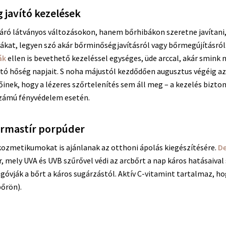
 javító kezelések
járó látványos változásokon, hanem bőrhibákon szeretne javítani
ákat, legyen szó akár bőrminőségjavításról vagy bőrmegújításról
ák
ellen is bevethető kezeléssel egységes, üde arccal, akár smink 
ztó hőség napjait. S noha májustól kezdődően augusztus végéig a
velőinek, hogy a lézeres szőrtelenítés sem áll meg – a kezelés biz
számú fényvédelem esetén.
ermastír porpúder
-kozmetikumokat is ajánlanak az otthoni ápolás kiegészítésére.
De
, mely UVA és UVB szűrővel védi az arcbőrt a nap káros hatásaiva
megóvják a bőrt a káros sugárzástól. Aktív C-vitamint tartalmaz
bőrön).