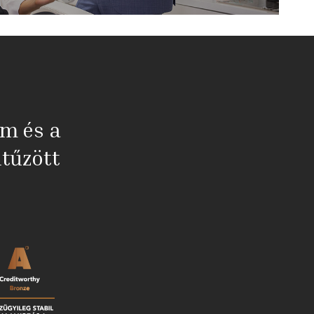
em és a
tűzött