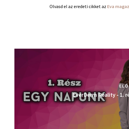
Olvasd el az eredeti cikket az
Eva magazi
ELŐ
EverDerm Reality - 1. r