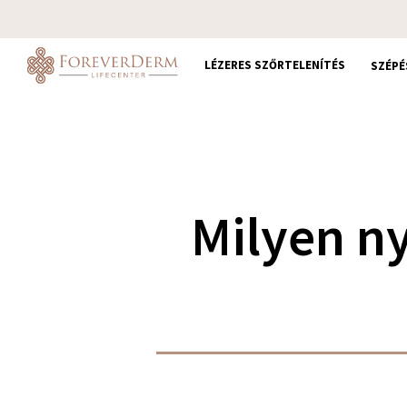
Skip
to
main
LÉZERES SZŐRTELENÍTÉS
SZÉPÉ
content
Milyen ny