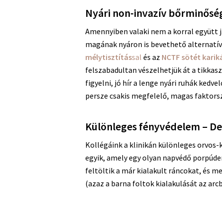
Nyári non-invazív bőrminőség
Amennyiben valaki nem a korral együtt 
magának nyáron is bevethető alternatív
mélytisztítás
sal
és az
NCTF sötét karik
felszabadultan vészelhetjük át a tikkas
figyelni, jó hír a lenge nyári ruhák ked
persze csakis megfelelő, magas faktor
Különleges fényvédelem – D
Kollégáink a klinikán különleges orvos
egyik, amely egy olyan napvédő porpúder
feltöltik a már kialakult ráncokat, és 
(azaz a barna foltok kialakulását az arc