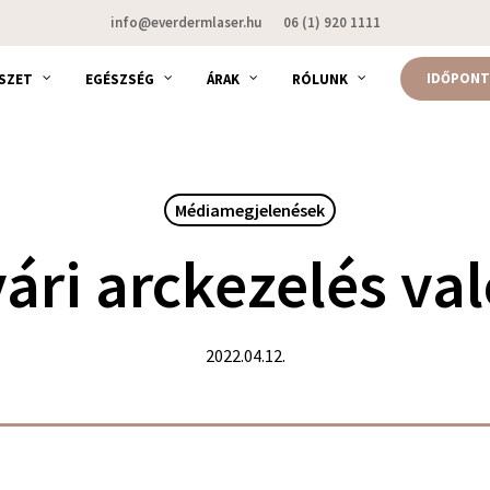
info@everdermlaser.hu
06 (1) 920 1111
IDŐPONT
SZET
EGÉSZSÉG
ÁRAK
RÓLUNK
Médiamegjelenések
ári arckezelés v
2022.04.12.