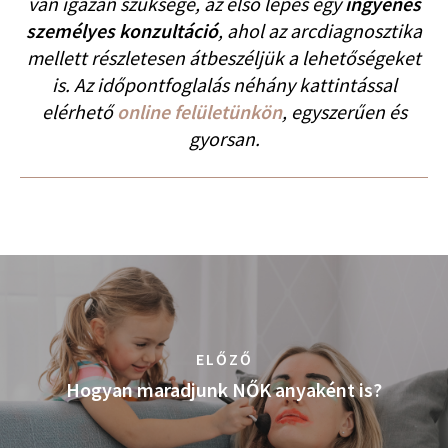
van igazán szüksége, az első lépés egy
ingyenes
személyes konzultáció
, ahol az arcdiagnosztika
mellett részletesen átbeszéljük a lehetőségeket
is. Az időpontfoglalás néhány kattintással
elérhető
online felületünkön
, egyszerűen és
gyorsan.
ELŐZŐ
Hogyan maradjunk NŐK anyaként is?