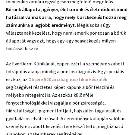
mindenki számára egységesen megfelelő megoldás.
Bőrünk állapota, igényei, életkorunk és életmódunk mind
hatással vannak arra, hogy melyik arckezelés hozza meg
számunkra a legjobb eredményt.
Mégis sokan úgy
választanak kezelést, hogy nem ismerik pontosan a bőrük
állapotát vagy azt, hogy egy-egy beavatkozás milyen
hatással lesz rá.
Az EverDerm Klinikánál, éppen ezért a személyre szabott
bőrápolás alapja mindig a pontos diagnózis. Egy speciális
eszköz, az
Observ 520 arcdiagnosztikai készülék
segítségével részletes képet kapunk a bőr felszíni és
mélyebb rétegeiről is. Az eszköz különféle
fénytechnológiákkal vizsgálja a bőr zsírosságát,
hidratáltságát, pigmentfoltjait, hajszálér-tágulatait és
gyulladásos elváltozásait. Az eredmények alapján valóban
személyre szabott kezelési terv készíthető, megbízható
alapokon, szakemberek segítségével.