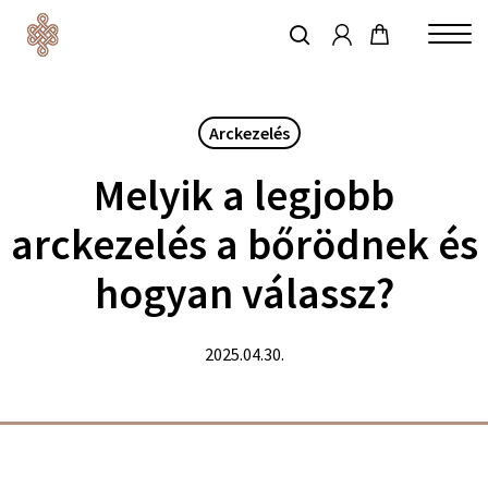
account
Skip
to
keresés
Close
main
Menu
content
Arckezelés
Melyik a legjobb
arckezelés a bőrödnek és
hogyan válassz?
2025.04.30.