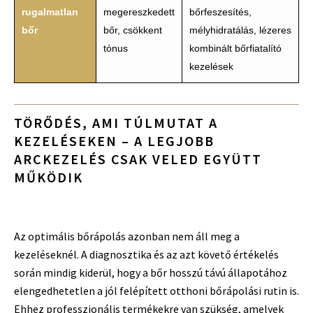
rugalmatlan
megereszkedett
bőrfeszesítés,
bőr
bőr, csökkent
mélyhidratálás, lézeres
tónus
kombinált bőrfiatalító
kezelések
TÖRŐDÉS, AMI TÚLMUTAT A
KEZELÉSEKEN – A LEGJOBB
ARCKEZELÉS CSAK VELED EGYÜTT
MŰKÖDIK
Az optimális bőrápolás azonban nem áll meg a
kezeléseknél. A diagnosztika és az azt követő értékelés
során mindig kiderül, hogy a bőr hosszú távú állapotához
elengedhetetlen a jól felépített otthoni bőrápolási rutin is.
Ehhez professzionális termékekre van szükség, amelyek