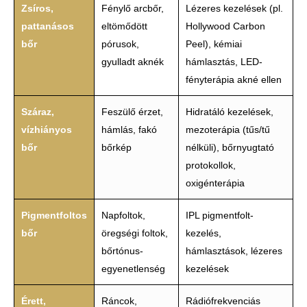
Zsíros,
Fénylő arcbőr,
Lézeres kezelések (pl.
pattanásos
eltömődött
Hollywood Carbon
bőr
pórusok,
Peel), kémiai
gyulladt aknék
hámlasztás, LED-
fényterápia akné ellen
Száraz,
Feszülő érzet,
Hidratáló kezelések,
vízhiányos
hámlás, fakó
mezoterápia (tűs/tű
bőr
bőrkép
nélküli), bőrnyugtató
protokollok,
oxigénterápia
Pigmentfoltos
Napfoltok,
IPL pigmentfolt-
bőr
öregségi foltok,
kezelés,
bőrtónus-
hámlasztások, lézeres
egyenetlenség
kezelések
Érett,
Ráncok,
Rádiófrekvenciás