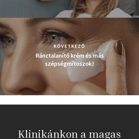
KÖVETKEZŐ
Ránctalanító krém és más
szépségmítoszok!
Klinikánkon a magas