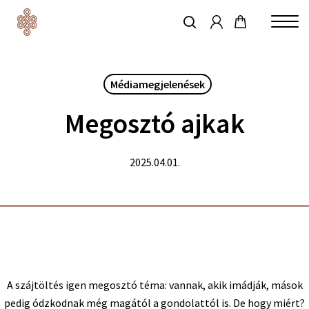
account
Skip
to
keresés
Close
main
Menu
content
Médiamegjelenések
Megosztó ajkak
2025.04.01.
A szájtöltés igen megosztó téma: vannak, akik imádják, mások
pedig ódzkodnak még magától a gondolattól is. De hogy miért?