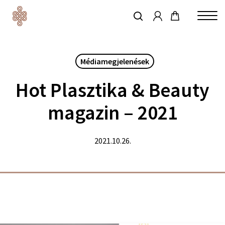
account
Skip
to
keresés
Close
main
Menu
content
Médiamegjelenések
Hot Plasztika & Beauty
magazin – 2021
2021.10.26.