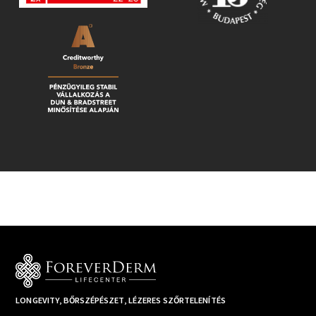
LONGEVITY, BŐRSZÉPÉSZET, LÉZERES SZŐRTELENÍTÉS