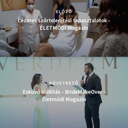
ELŐZŐ
Lézeres szőrtelenítési tapasztalatok -
ÉLETMÓDI Magazin
KÖVETKEZŐ
Esküvő kiállítás - BrideMakeOver -
Életmódi Magazin